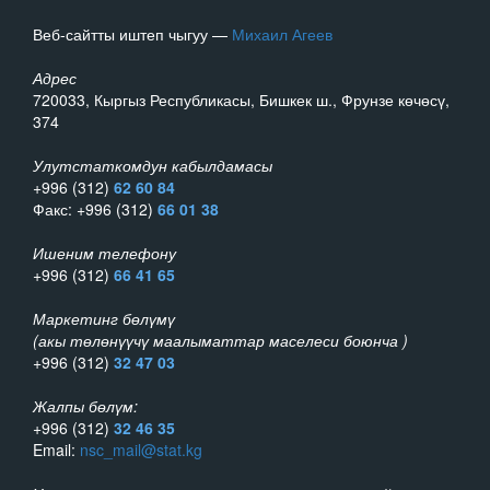
Веб-сайтты иштеп чыгуу —
Михаил Агеев
Адрес
720033, Кыргыз Республикасы, Бишкек ш., Фрунзе көчөсү,
374
Улутстаткомдун кабылдамасы
+996 (312)
62 60 84
Факс: +996 (312)
66 01 38
Ишеним телефону
+996 (312)
66 41 65
Маркетинг бөлүмү
(акы төлөнүүчү маалыматтар маселеси боюнча )
+996 (312)
32 47 03
Жалпы бөлүм:
+996 (312)
32 46 35
Email:
nsc_mail@stat.kg