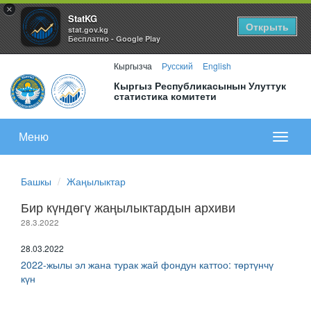
×
StatKG
Открыть
stat.gov.kg
Бесплатно - Google Play
Кыргызча
Русский
English
Кыргыз Республикасынын Улуттук
статистика комитети
Меню
Показа
меню
Башкы
Жаңылыктар
Бир күндөгү жаңылыктардын архиви
28.3.2022
28.03.2022
2022-жылы эл жана турак жай фондун каттоо: төртүнчү
күн