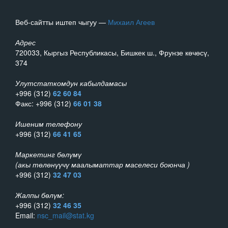
Веб-сайтты иштеп чыгуу —
Михаил Агеев
Адрес
720033, Кыргыз Республикасы, Бишкек ш., Фрунзе көчөсү,
374
Улутстаткомдун кабылдамасы
+996 (312)
62 60 84
Факс: +996 (312)
66 01 38
Ишеним телефону
+996 (312)
66 41 65
Маркетинг бөлүмү
(акы төлөнүүчү маалыматтар маселеси боюнча )
+996 (312)
32 47 03
Жалпы бөлүм:
+996 (312)
32 46 35
Email:
nsc_mail@stat.kg