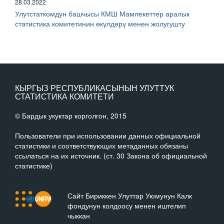
28.03.2022
Улутстаткомдун башчысы КМШ Мамлекеттер аралык
статистика комитетинин өкүлдөрү менен жолугушту
КЫРГЫЗ РЕСПУБЛИКАСЫНЫН УЛУТТУК
СТАТИСТИКА КОМИТЕТИ
© Бардык укуктар корголгон, 2015
Пользователи при использовании данных официальной
статистики и соответствующих метаданных обязаны
ссылаться на их источник. (ст. 30 Закона об официальной
статистике)
Сайт Бириккен Улуттар Уюмунун Калк
фондунун колдоосу менен иштелип
чыккан