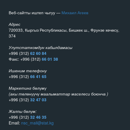
Веб-сайтты иштеп чыгуу —
Михаил Агеев
Адрес
720033, Кыргыз Республикасы, Бишкек ш., Фрунзе көчөсү,
374
Улутстаткомдун кабылдамасы
+996 (312)
62 60 84
Факс: +996 (312)
66 01 38
Ишеним телефону
+996 (312)
66 41 65
Маркетинг бөлүмү
(акы төлөнүүчү маалыматтар маселеси боюнча )
+996 (312)
32 47 03
Жалпы бөлүм:
+996 (312)
32 46 35
Email:
nsc_mail@stat.kg