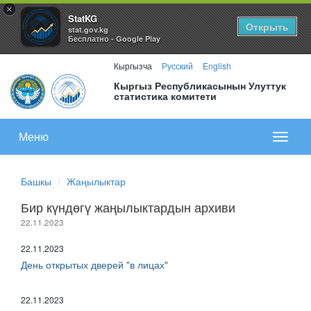
×
StatKG
Открыть
stat.gov.kg
Бесплатно - Google Play
Кыргызча
Русский
English
Кыргыз Республикасынын Улуттук
статистика комитети
Меню
Показа
меню
Башкы
Жаңылыктар
Бир күндөгү жаңылыктардын архиви
22.11.2023
22.11.2023
День открытых дверей "в лицах"
22.11.2023