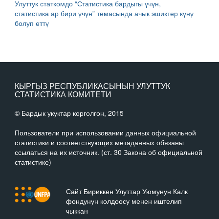
Улуттук статкомдо “Статистика бардыгы үчүн,
статистика ар бири үчүн” темасында ачык эшиктер күнү
болуп өттү
КЫРГЫЗ РЕСПУБЛИКАСЫНЫН УЛУТТУК
СТАТИСТИКА КОМИТЕТИ
© Бардык укуктар корголгон, 2015
Пользователи при использовании данных официальной
статистики и соответствующих метаданных обязаны
ссылаться на их источник. (ст. 30 Закона об официальной
статистике)
Сайт Бириккен Улуттар Уюмунун Калк
фондунун колдоосу менен иштелип
чыккан