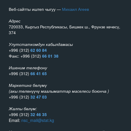
Веб-сайтты иштеп чыгуу —
Михаил Агеев
Адрес
720033, Кыргыз Республикасы, Бишкек ш., Фрунзе көчөсү,
374
Улутстаткомдун кабылдамасы
+996 (312)
62 60 84
Факс: +996 (312)
66 01 38
Ишеним телефону
+996 (312)
66 41 65
Маркетинг бөлүмү
(акы төлөнүүчү маалыматтар маселеси боюнча )
+996 (312)
32 47 03
Жалпы бөлүм:
+996 (312)
32 46 35
Email:
nsc_mail@stat.kg