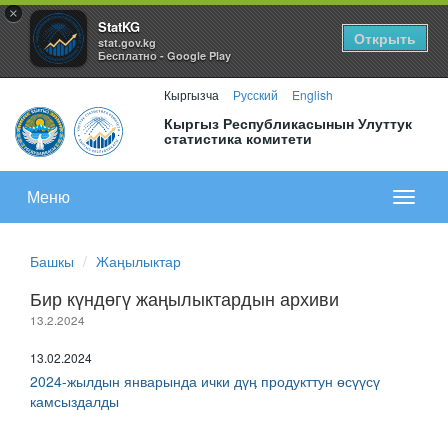
×
StatKG
Открыть
stat.gov.kg
Бесплатно - Google Play
Кыргызча
Русский
English
Кыргыз Республикасынын Улуттук
статистика комитети
Меню
Показа
меню
Башкы
Жаңылыктар
Бир күндөгү жаңылыктардын архиви
13.2.2024
13.02.2024
2024-жылдын январында ички дүӊ продукттун өсүүсү
камсыздалды