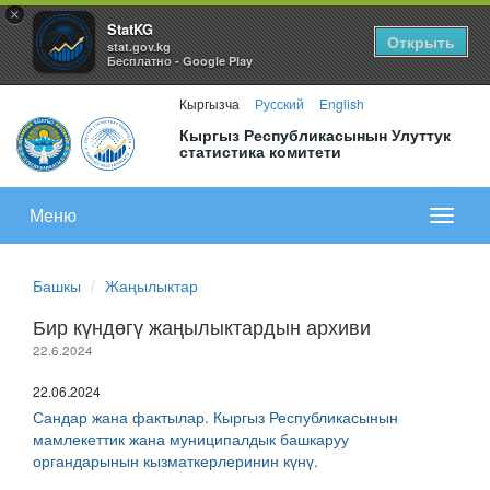
×
StatKG
Открыть
stat.gov.kg
Бесплатно - Google Play
Кыргызча
Русский
English
Кыргыз Республикасынын Улуттук
статистика комитети
Меню
Показа
меню
Башкы
Жаңылыктар
Бир күндөгү жаңылыктардын архиви
22.6.2024
22.06.2024
Сандар жана фактылар. Кыргыз Республикасынын
мамлекеттик жана муниципалдык башкаруу
органдарынын кызматкерлеринин күнү.