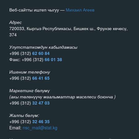
Веб-сайтты иштеп чыгуу —
Михаил Агеев
Адрес
720033, Кыргыз Республикасы, Бишкек ш., Фрунзе көчөсү,
374
Улутстаткомдун кабылдамасы
+996 (312)
62 60 84
Факс: +996 (312)
66 01 38
Ишеним телефону
+996 (312)
66 41 65
Маркетинг бөлүмү
(акы төлөнүүчү маалыматтар маселеси боюнча )
+996 (312)
32 47 03
Жалпы бөлүм:
+996 (312)
32 46 35
Email:
nsc_mail@stat.kg