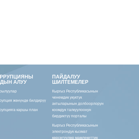
ОРРУПЦИЯНЫ
ПАЙДАЛУУ
ДЫН АЛУУ
ШИЛТЕМЕЛЕР
рылуулар
Кыргыз Республикасынын
ченемдик укуктук
рупция жөнүндө билдирүү
актыларынын долбоорлорун
рупцияга каршы план
коомдук талкуулоонун
бирдиктүү порталы
Кыргыз Республикасынын
электрондук кызмат
көрсөтүүлөр мамлекеттик