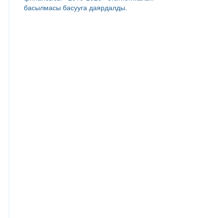
басылмасы басууга даярдалды.