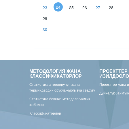
24
23
25
26
27
28
29
30
МЕТОДОЛОГИЯ ЖАНА
ПРОЕКТТЕР
КЛАССИФИКАТОРЛОР
ИЗИЛДӨӨЛӨ
Статистика атоолорунун жана
Проекттер жана 
терминдердин орусча-кыргызча сөздүгү
Дүйнөлүк банкты
Статистика боюнча методологиялык
жоболор
Классификаторлор