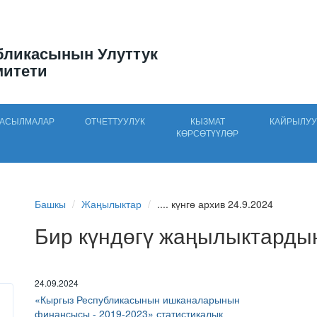
бликасынын Улуттук
митети
АСЫЛМАЛАР
ОТЧЕТТУУЛУК
КЫЗМАТ
КАЙРЫЛУУ
КӨРСӨТҮҮЛӨР
Башкы
Жаңылыктар
.... күнгө архив 24.9.2024
Бир күндөгү жаңылыктарды
24.09.2024
«Кыргыз Республикасынын ишканаларынын
финансысы - 2019-2023» статистикалык