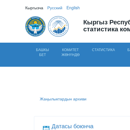
Кыргызча
Русский
English
Кыргыз Респу
статистика ко
БАШКЫ
КОМИТЕТ
СТАТИСТИКА
Б
БЕТ
ЖӨНҮНДӨ
Жаңылыктардын архиви
Датасы боюнча