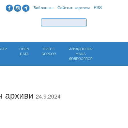
Байланыш
Сайттын картасы
RSS
Табуу
ЛАР
OPEN
ПРЕСС
ИЗИЛДӨӨЛӨР
DATA
БОРБОР
ЖАНА
ДОЛБООРЛОР
н архиви
24.9.2024