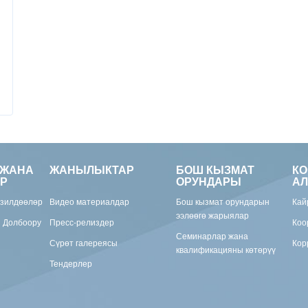
 ЖАНА
ЖАНЫЛЫКТАР
БОШ КЫЗМАТ
К
Р
ОРУНДАРЫ
АЛ
изилдөөлөр
Видео материалдар
Бош кызмат орундарын
Кай
ээлөөгө жарыялар
н Долбоору
Пресс-релиздер
Коо
Семинарлар жана
Сүрөт галереясы
Кор
квалификацияны көтөрүү
Тендерлер