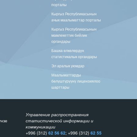
порталы
Кыргыз Республикасынын
ачык маалыматтар порталы
Кыргыз Республикасынын
мамлекеттик бийлик
органдары
Башка өлкөлөрдүн
статистикалык органдары
Эл аралык уюмдар
Маалыматтарды
бөлүштүрүүнү лицензиялоо
шарттары
Управление распространения
унзе
статистической информации и
коммуникации
+996 (312)
62 56 62
; +996 (312)
62 55