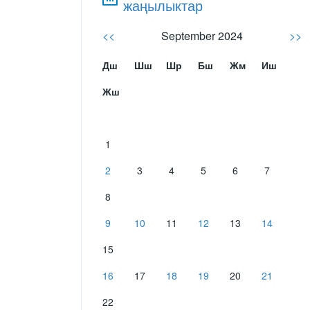
жаңылыктар
<<
September 2024
>>
Дш
Шш
Шр
Бш
Жм
Иш
Жш
1
2
3
4
5
6
7
8
9
10
11
12
13
14
15
16
17
18
19
20
21
22