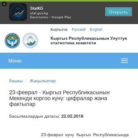
×
StatKG
Открыть
stat.gov.kg
Бесплатно - Google Play
Кыргызча
Русский
English
Кыргыз Республикасынын Улуттук
статистика комитети
Меню
Показа
меню
Башкы
Жаңылыктар
23-феврал - Кыргыз Республикасынын
Мекенди коргоо күнү: цифралар жана
фактылар
Басылмалардын датасы:
22.02.2018
23-феврал күнү Кыргыз Республикасында