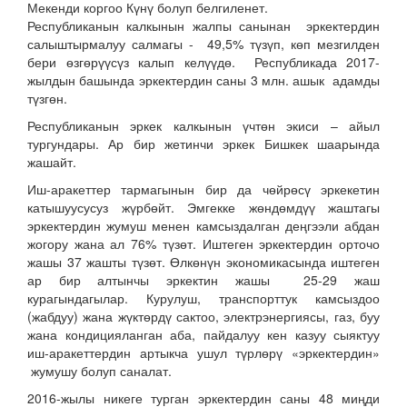
Мекенди коргоо Күнү болуп белгиленет.
Республиканын калкынын жалпы санынан эркектердин
салыштырмалуу салмагы - 49,5% түзүп, көп мезгилден
бери өзгөрүүсүз калып келүүдө. Республикада 2017-
жылдын башында эркектердин саны 3 млн. ашык адамды
түзгөн.
Республиканын эркек калкынын үчтөн экиси – айыл
тургундары. Ар бир жетинчи эркек Бишкек шаарында
жашайт.
Иш-аракеттер тармагынын бир да чөйрөсү эркекетин
катышуусусуз жүрбөйт. Эмгекке жөндөмдүү жаштагы
эркектердин жумуш менен камсыздалган деңгээли абдан
жогору жана ал 76% түзөт. Иштеген эркектердин орточо
жашы 37 жашты түзөт. Өлкөнүн экономикасында иштеген
ар бир алтынчы эркектин жашы 25-29 жаш
курагындагылар. Курулуш, транспорттук камсыздоо
(жабдуу) жана жүктөрдү сактоо, электрэнергиясы, газ, буу
жана кондицияланган аба, пайдалуу кен казуу сыяктуу
иш-аракеттердин артыкча ушул түрлөрү «эркектердин»
жумушу болуп саналат.
2016-жылы никеге турган эркектердин саны 48 миңди