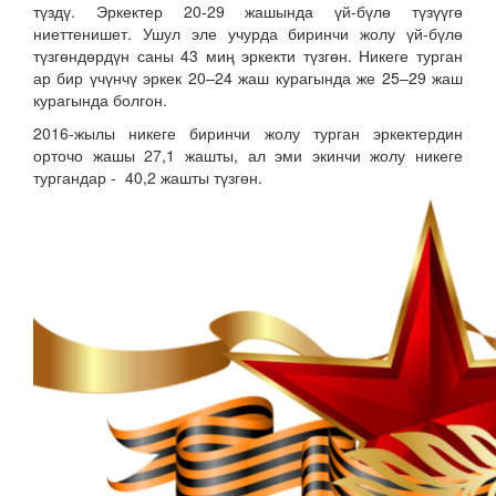
түздү. Эркектер 20-29 жашында үй-бүлө түзүүгө
ниеттенишет. Ушул эле учурда биринчи жолу үй-бүлө
түзгөндөрдүн саны 43 миң эркекти түзгөн. Никеге турган
ар бир үчүнчү эркек 20–24 жаш курагында же 25–29 жаш
курагында болгон.
2016-жылы никеге биринчи жолу турган эркектердин
орточо жашы 27,1 жашты, ал эми экинчи жолу никеге
тургандар - 40,2 жашты түзгөн.