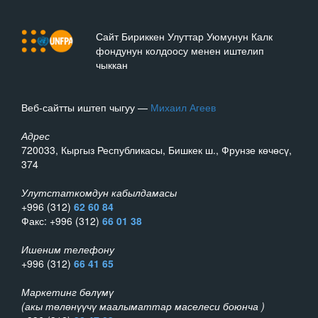
Сайт Бириккен Улуттар Уюмунун Калк
фондунун колдоосу менен иштелип
чыккан
Веб-сайтты иштеп чыгуу —
Михаил Агеев
Адрес
720033, Кыргыз Республикасы, Бишкек ш., Фрунзе көчөсү,
374
Улутстаткомдун кабылдамасы
+996 (312)
62 60 84
Факс: +996 (312)
66 01 38
Ишеним телефону
+996 (312)
66 41 65
Маркетинг бөлүмү
(акы төлөнүүчү маалыматтар маселеси боюнча )