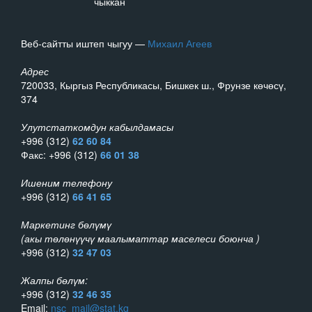
чыккан
Веб-сайтты иштеп чыгуу —
Михаил Агеев
Адрес
720033, Кыргыз Республикасы, Бишкек ш., Фрунзе көчөсү,
374
Улутстаткомдун кабылдамасы
+996 (312)
62 60 84
Факс: +996 (312)
66 01 38
Ишеним телефону
+996 (312)
66 41 65
Маркетинг бөлүмү
(акы төлөнүүчү маалыматтар маселеси боюнча )
+996 (312)
32 47 03
Жалпы бөлүм:
+996 (312)
32 46 35
Email:
nsc_mail@stat.kg