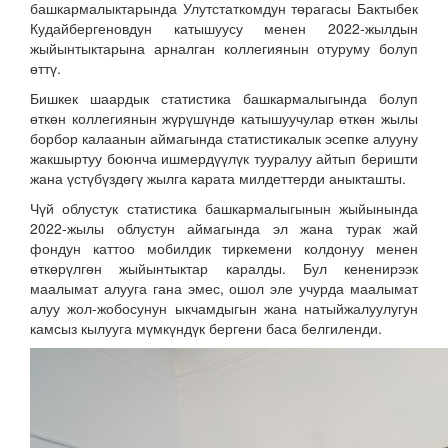
башкармалыктарында Улутстаткомдун төрагасы Бактыбек
Кудайбергеновдун катышуусу менен 2022-жылдын
жыйынтыктарына арналган коллегиянын отуруму болуп
өттү.
Бишкек шаардык статистика башкармалыгында болуп
өткөн коллегиянын жүрүшүндө катышуучулар өткөн жылы
борбор калаанын аймагында статистикалык эсепке алууну
жакшыртуу боюнча ишмердүүлүк тууралуу айтып беришти
жана үстүбүздөгү жылга карата милдеттерди аныкташты.
Чүй облустук статистика башкармалыгынын жыйынында
2022-жылы облустун аймагында эл жана турак жай
фондун каттоо мобилдик тиркемени колдонуу менен
өткөрүлгөн жыйынтыктар каралды. Бул кененирээк
маалымат алууга гана эмес, ошол эле учурда маалымат
алуу жол-жобосунун ыкчамдыгын жана натыйжалуулугун
камсыз кылууга мүмкүндүк бергени баса белгиленди.