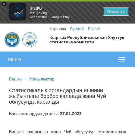
×
StatKG
Открыть
stat.gov.kg
Бесплатно - Google Play
Кыргызча
Русский
English
Кыргыз Республикасынын Улуттук
статистика комитети
Меню
Показа
меню
Башкы
Жаңылыктар
Статистикалык органдардын ишинин
жыйынтыгы борбор калаада жана Чүй
облусунда каралды
Басылмалардын датасы:
27.01.2023
Бишкек шаарынын жана Чүй облусунун статистикалык