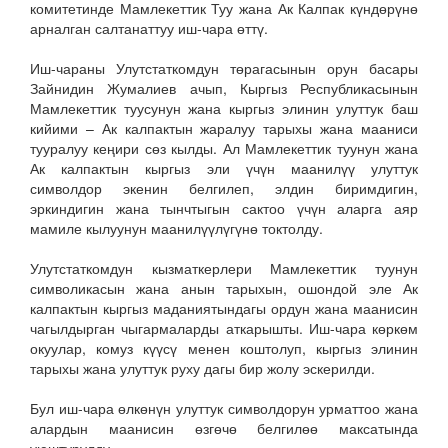
комитетинде Мамлекеттик Туу жана Ак Калпак күндөрүнө
арналган салтанаттуу иш-чара өттү.
Иш-чараны Улутстаткомдун төрагасынын орун басары
Зайнидин Жумалиев ачып, Кыргыз Республикасынын
Мамлекеттик туусунун жана кыргыз элинин улуттук баш
кийими – Ак калпактын жаралуу тарыхы жана мааниси
тууралуу кеңири сөз кылды. Ал Мамлекеттик туунун жана
Ак калпактын кыргыз эли үчүн маанилүү улуттук
символдор экенин белгилеп, элдин биримдигин,
эркиндигин жана тынчтыгын сактоо үчүн аларга аяр
мамиле кылуунун маанилүүлүгүнө токтолду.
Улутстаткомдун кызматкерлери Мамлекеттик туунун
символикасын жана анын тарыхын, ошондой эле Ак
калпактын кыргыз маданиятындагы ордун жана маанисин
чагылдырган чыгармаларды аткарышты. Иш-чара көркөм
окуулар, комуз күүсү менен коштолуп, кыргыз элинин
тарыхы жана улуттук руху дагы бир жолу эскерилди.
Бул иш-чара өлкөнүн улуттук символдорун урматтоо жана
алардын маанисин өзгөчө белгилөө максатында