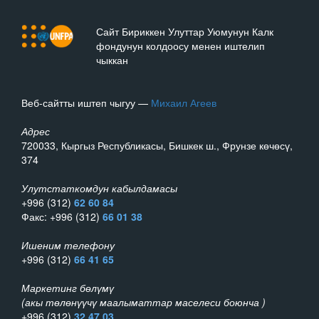
Сайт Бириккен Улуттар Уюмунун Калк
фондунун колдоосу менен иштелип
чыккан
Веб-сайтты иштеп чыгуу —
Михаил Агеев
Адрес
720033, Кыргыз Республикасы, Бишкек ш., Фрунзе көчөсү,
374
Улутстаткомдун кабылдамасы
+996 (312)
62 60 84
Факс: +996 (312)
66 01 38
Ишеним телефону
+996 (312)
66 41 65
Маркетинг бөлүмү
(акы төлөнүүчү маалыматтар маселеси боюнча )
+996 (312)
32 47 03