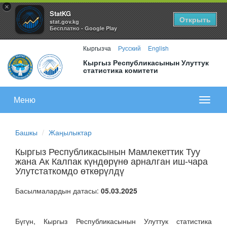
×
StatKG
Открыть
stat.gov.kg
Бесплатно - Google Play
Кыргызча
Русский
English
Кыргыз Республикасынын Улуттук
статистика комитети
Меню
Показа
меню
Башкы
Жаңылыктар
Кыргыз Республикасынын Мамлекеттик Туу
жана Ак Калпак күндөрүнө арналган иш-чара
Улутстаткомдо өткөрүлдү
Басылмалардын датасы:
05.03.2025
Бүгүн, Кыргыз Республикасынын Улуттук статистика