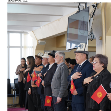
уюштурулду.