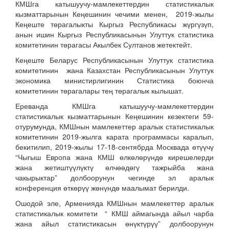
КМШга катышуучу-мамлекеттердин статистикалык
кызматтарынын Кеңешинин чечими менен, 2019-жылы
Кеңеште төрагалыкты Кыргыз Республикасы жүргүзүп,
анын ишин Кыргыз Республикасынын Улуттук статистика
комитетинин төрагасы Акылбек Султанов жетектейт.
Кеңеште Беларус Республикасынын Улуттук статистика
комитетинин жана Казахстан Республикасынын Улуттук
экономика министирлигинин Статистика боюнча
комитетинин төрагалары тең төрагалык кылышат.
Ереванда КМШга катышуучу-мамлекеттердин
статистикалык кызматтарынын Кеңешинин кезектеги 59-
отурумунда, КМШнын мамлекеттер аралык статистикалык
комитетинин 2019-жылга карата программасы каралып,
бекитилип, 2019-жылы 17-18-сентябрда Москвада өтүүчү
“Чыгыш Европа жана КМШ өлкөлөрүндө кирешелерди
жана жетиштүүлүктү өлчөөдөгү тажрыйба жана
чакырыктар” долбоорунун чегинде эл аралык
конференция өткөрүү жөнүндө маалымат берилди.
Ошодой эле, Арменияда КМШнын мамлекеттер аралык
статистикалык комитети “ КМШ аймагында айыл чарба
жана айыл статистикасын өнүктүрүү” долбоорунун