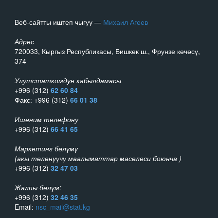
Веб-сайтты иштеп чыгуу —
Михаил Агеев
Адрес
720033, Кыргыз Республикасы, Бишкек ш., Фрунзе көчөсү,
374
Улутстаткомдун кабылдамасы
+996 (312)
62 60 84
Факс: +996 (312)
66 01 38
Ишеним телефону
+996 (312)
66 41 65
Маркетинг бөлүмү
(акы төлөнүүчү маалыматтар маселеси боюнча )
+996 (312)
32 47 03
Жалпы бөлүм:
+996 (312)
32 46 35
Email:
nsc_mail@stat.kg