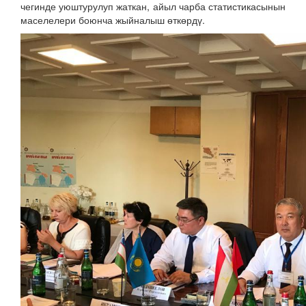
чегинде уюштурулуп жаткан, айыл чарба статистикасынын
маселелери боюнча жыйналыш өткөрдү.