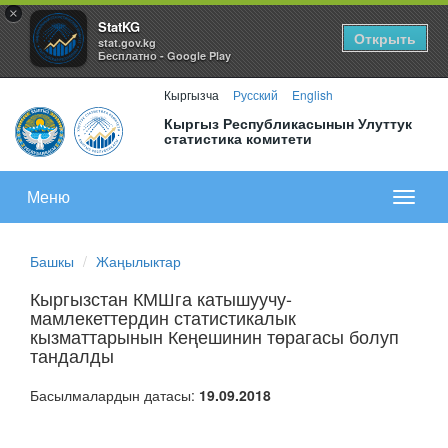
×
StatKG
Открыть
stat.gov.kg
Бесплатно - Google Play
Кыргызча
Русский
English
Кыргыз Республикасынын Улуттук
статистика комитети
Меню
Показа
меню
Башкы
Жаңылыктар
Кыргызстан КМШга катышуучу-
мамлекеттердин статистикалык
кызматтарынын Кеңешинин төрагасы болуп
тандалды
Басылмалардын датасы:
19.09.2018