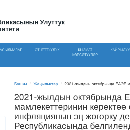
бликасынын Улуттук
митети
АСЫЛМАЛАР
ОТЧЕТТУУЛУК
КЫЗМАТ
КАЙРЫЛУУ
КӨРСӨТҮҮЛӨР
Башкы
Жаңылыктар
2021-жылдын октябрында ЕАЭБ мү
2021-жылдын октябрында 
мамлекеттеринин керектөө 
инфляциянын эң жогорку де
Республикасында белгилен