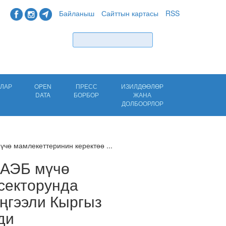
Байланыш
Сайттын картасы
RSS
Табуу
ЛАР
OPEN
ПРЕСС
ИЗИЛДӨӨЛӨР
DATA
БОРБОР
ЖАНА
ДОЛБООРЛОР
чө мамлекеттеринин керектөө ...
ЕАЭБ мүчө
секторунда
ңгээли Кыргыз
ди