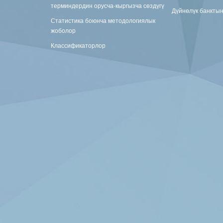
терминдердин орусча-кыргызча сөздүгү
Дүйнөлүк банкты
Статистика боюнча методологиялык
жоболор
Классификаторлор