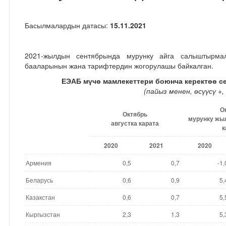
Басылмалардын датасы:
15.11.2021
2021-жылдын сентябрында мурунку айга салыштырмал
бааларынын жана тарифтердин жогорулашы байкалган.
ЕЭАБ м
ү
ч
ө
мамлекеттери боюнча керект
өө
с
(
пайыз менен,
ө
с
үү
с
ү
+,
О
Октябрь
мурунку жы
августка карата
к
20
20
202
1
20
20
Армения
0,5
0,7
-1,
Беларусь
0,6
0,9
5,
Казакстан
0,6
0,7
5,
Кыргызстан
2,3
1,3
5,