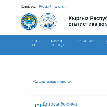
Кыргызча
Русский
English
Кыргыз Респу
статистика ко
БАШКЫ
КОМИТЕТ
СТАТИСТИКА
Б
БЕТ
ЖӨНҮНДӨ
Жаңылыктардын архиви
Датасы боюнча