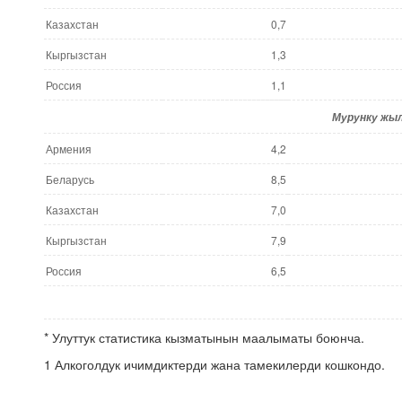
Казахстан
0,7
Кыргызстан
1,3
Россия
1,1
Мурунку жы
Армения
4,2
Беларусь
8,5
Казахстан
7,0
Кыргызстан
7,9
Россия
6,5
* Улуттук статистика кызматынын маалыматы боюнча.
1 Алкоголдук ичимдиктерди жана тамекилерди кошкондо.