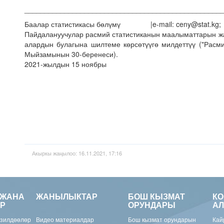
_________________________________________________
Баалар статистикасы бөлүмү |e-mail: ceny@stat.kg;
Пайдалануучулар расмий статистиканын маалыматтарын 
алардын булагына шилтеме көрсөтүүгө милдеттүү ("Расми
Мыйзамынын 30-беренеси).
2021-жылдын 15 ноябры
Акыркы жаңылоо: 16.11.2021, 17:16
 ЖАНА
ЖАНЫЛЫКТАР
БОШ КЫЗМАТ
К
Р
ОРУНДАРЫ
АЛ
изилдөөлөр
Видео материалдар
Бош кызмат орундарын
Кай