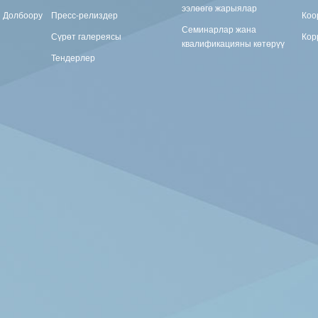
ээлөөгө жарыялар
н Долбоору
Пресс-релиздер
Коо
Семинарлар жана
Сүрөт галереясы
Кор
квалификацияны көтөрүү
Тендерлер