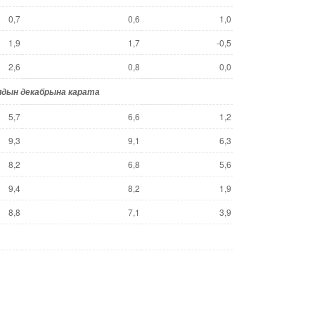
0,7
0,6
1,0
1,9
1,7
-0,5
2,6
0,8
0,0
лдын декабрына карата
5,7
6,6
1,2
9,3
9,1
6,3
8,2
6,8
5,6
9,4
8,2
1,9
8,8
7,1
3,9