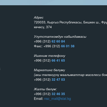
Адрес
720033, Кыргыз Республикасы, Бишкек ш., Фр
көчөсү, 374
Улутстаткомдун кабылдамасы
+996 (312)
62 60 84
Факс: +996 (312)
66 01 38
Ишеним телефону
+996 (312)
66 41 65
к
Маркетинг бөлүмү
(акы төлөнүүчү маалыматтар маселеси бою
+996 (312)
32 47 03
Жалпы бөлүм:
+996 (312)
32 46 35
Email:
nsc_mail@stat.kg