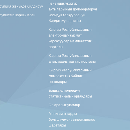
ченемдик укуктук
рупция жөнүндө билдирүү
актыларынын долбоорлорун
рупцияга каршы план
коомдук талкуулоонун
бирдиктүү порталы
Кыргыз Республикасынын
электрондук кызмат
көрсөтүүлөр мамлекеттик
порталы
Кыргыз Республикасынын
ачык маалыматтар порталы
Кыргыз Республикасынын
мамлекеттик бийлик
органдары
Башка өлкөлөрдүн
статистикалык органдары
Эл аралык уюмдар
Маалыматтарды
бөлүштүрүүнү лицензиялоо
шарттары