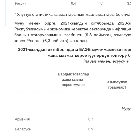
Россия
0,4
1,1
3,
* Улуттук статистика кызматтарынын маалыматтары боюнча
Муну менен бирге, 2021-жылдын октябрында 2020-ж
Республикасынын экономика керектөө секторунда инфляция
баанын жогорулашынын эсебинен (9,3 пайызга), азык-түл
көрсөт³³лөргө (6,3 пайызга) катталды.
2021-жылдын октябрындагы
ЕАЭБ м
ү
ч
ө
-
мамлекеттер
жана кызмат к
ө
рс
ө
т
үү
л
ө
рд
ү
н
топтору
б
(пайыз менен,
ө
с
үү
с
ү
+,
Бардык товарлар
жана кызмат
азык-т
ү
л
ү
к
к
ө
рс
ө
т
үү
л
ө
р
товарлар1
Муру
Армения
0,7
Беларусь
0,9