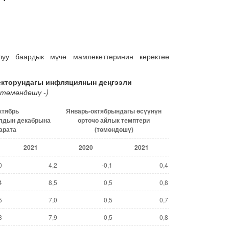
уу баардык мүчө мамлекеттеринин керектөө
екторундагы инфляциянын де
ңгээли
т
ө
м
ө
нд
ө
ш
ү
-
)
к
тябрь
Январь-октябрындагы
ө
с
үү
н
ү
н
лдын декабрына
орточо айлык темптери
арата
(т
ө
м
ө
нд
ө
ш
ү
)
202
1
20
20
202
1
0
4,2
-0,1
0,4
4
8,5
0,5
0,8
5
7,0
0,5
0,7
3
7,9
0,5
0,8