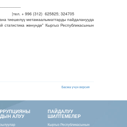
__________
 |тел. + 996 (312) 625825; 324705
жана тиешелүү метамаалыматтарды пайдаланууда
й статистика жөнүндө" Кыргыз Республикасынын
Басма үчүн версия
ОРРУПЦИЯНЫ
ПАЙДАЛУУ
ДЫН АЛУУ
ШИЛТЕМЕЛЕР
рылуулар
Кыргыз Республикасынын