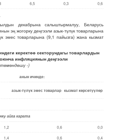
3
6,5
0,3
0,6
.
ылдын декабрына салыштырмалуу, Беларусь
нын эң жогорку деңгээли азык-түлүк товарларына
үк эмес товарларына (9,1 пайызга) жана кызмат
индеги
керект
өө
секторундагы
товарлардын
о
юнча инфляциянын де
ңгээли
 т
ө
м
ө
нд
ө
ш
ү
-)
анын ичинде:
азык-т
ү
л
ү
к эмес товарлар
кызмат
к
ө
рс
ө
т
үү
л
ө
р
нку айга карата
1,2
0,6
0,0
1,4
0,6
0,4