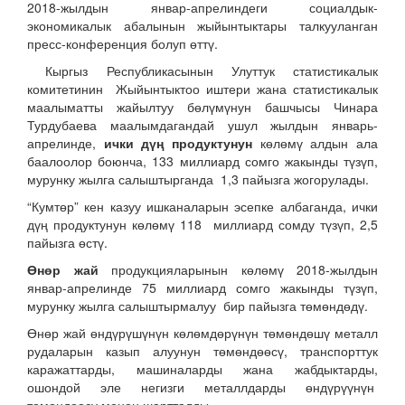
2018-жылдын январ-апрелиндеги социалдык-
экономикалык абалынын жыйынтыктары талкууланган
пресс-конференция болуп өттү.
Кыргыз Республикасынын Улуттук статистикалык
комитетинин Жыйынтыктоо иштери жана статистикалык
маалыматты жайылтуу бөлүмүнун башчысы Чинара
Турдубаева маалымдагандай ушул жылдын январь-
апрелинде,
ички дүң продуктунун
көлөмү алдын ала
баалоолор боюнча, 133 миллиард сомго жакынды түзүп,
мурунку жылга салыштырганда 1,3 пайызга жогорулады.
“Кумтөр” кен казуу ишканаларын эсепке албаганда, ички
дүң продуктунун көлөмү 118 миллиард сомду түзүп, 2,5
пайызга өстү.
Өнөр жай
продукцияларынын көлөмү 2018-жылдын
январ-апрелинде 75 миллиард сомго жакынды түзүп,
мурунку жылга салыштырмалуу бир пайызга төмөндөдү.
Өнөр жай өндүрүшүнүн көлөмдөрүнүн төмөндөшү металл
рудаларын казып алуунун төмөндөөсү, транспорттук
каражаттарды, машиналарды жана жабдыктарды,
ошондой эле негизги металлдарды өндүрүүнүн