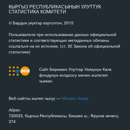
КЫРГЫЗ РЕСПУБЛИКАСЫНЫН УЛУТТУК
СТАТИСТИКА КОМИТЕТИ
© Бардык укуктар корголгон, 2015
Пользователи при использовании данных официальной
статистики и соответствующих метаданных обязаны
ссылаться на их источник. (ст. 30 Закона об официальной
статистике)
Сайт Бириккен Улуттар Уюмунун Калк
фондунун колдоосу менен иштелип
чыккан
Веб-сайтты иштеп чыгуу —
Михаил Агеев
Адрес
720033, Кыргыз Республикасы, Бишкек ш., Фрунзе көчөсү,
374