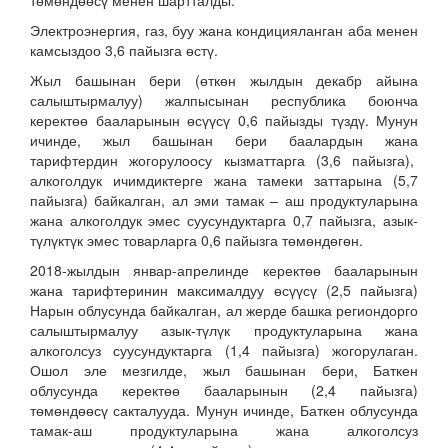
төмөндөөсү менен шартталды.
Электроэнергия, газ, буу жана кондицияланган аба менен
камсыздоо 3,6 пайызга өстү.
Жыл башынан бери (өткөн жылдын декабр айына
салыштырмалуу) жалпысынан республика боюнча
керектөө бааларынын өсүүсү 0,6 пайызды түздү. Мунун
ичинде, жыл башынан бери баалардын жана
тарифтердин жогорулоосу кызматтарга (3,6 пайызга),
алкоголдук ичимдиктерге жана тамеки заттарына (5,7
пайызга) байкалган, ал эми тамак – аш продуктуларына
жана алкоголдук эмес суусундуктарга 0,7 пайызга, азык-
түлүктүк эмес товарларга 0,6 пайызга төмөндөгөн.
2018-жылдын январ-апрелинде керектөө бааларынын
жана тарифтеринин максималдуу өсүүсү (2,5 пайызга)
Нарын облусунда байкалган, ал жерде башка региондорго
салыштырмалуу азык-түлүк продуктуларына жана
алкоголсуз суусундуктарга (1,4 пайызга) жогорулаган.
Ошол эле мезгилде, жыл башынан бери, Баткен
облусунда керектөө бааларынын (2,4 пайызга)
төмөндөөсү сакталууда. Мунун ичинде, Баткен облусунда
тамак-аш продуктуларына жана алкоголсуз