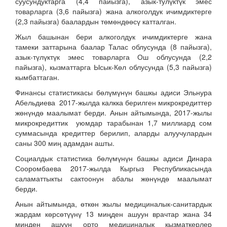
суусундуктарга (4,4 пайызга), азык-тулүктүк эмес
товарларга (3,6 пайызга) жана алкоголдук ичимдиктерге
(2,3 пайызга) баалардын төмөндөөсү катталган.
Жыл башынан бери алкоголдук ичимдиктерге жана
тамеки заттарына баалар Талас облусунда (8 пайызга),
азык-түлүктүк эмес товарларга Ош облусунда (2,2
пайызга), кызматтарга Ысык-Көл облусунда (5,3 пайызга)
кымбаттаган.
Финансы статистикасы бөлүмүнүн башкы адиси Эльнура
Абельдиева 2017-жылда калкка берилген микрокредиттер
жөнүндө маалымат берди. Анын айтымында, 2017-жылы
микрокредиттик уюмдар тарабынан 1,7 миллиард сом
суммасында кредиттер берилип, аларды алуучулардын
саны 300 миң адамдан ашты.
Социалдык статистика бөлүмүнүн башкы адиси Динара
Сооромбаева 2017-жылда Кыргыз Республикасында
саламаттыкты сактоонун абалы жөнүндө маалымат
берди.
Анын айтымында, өткөн жылы медициналык-санитардык
жардам көрсөтүүнү 13 миңден ашуун врачтар жана 34
миңден ашуун орто медициналык кызматкерлер