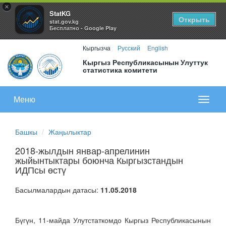
×
StatKG
Открыть
stat.gov.kg
Бесплатно - Google Play
Кыргызча
Русский
English
Кыргыз Республикасынын Улуттук
статистика комитети
Меню
Показа
меню
Башкы
Жаңылыктар
2018-жылдын январ-апрелинин
жыйынтыктары боюнча Кыргызстандын
ИДПсы өстү
Басылмалардын датасы:
11.05.2018
Бүгүн, 11-майда Улутстаткомдо Кыргыз Республикасынын