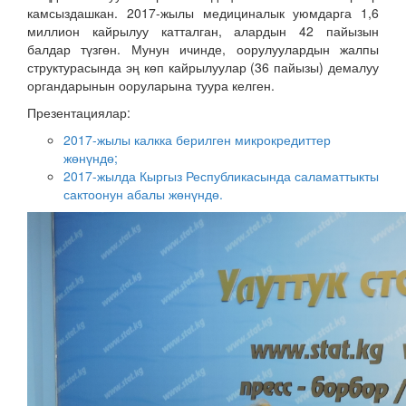
камсыздашкан. 2017-жылы медициналык уюмдарга 1,6
миллион кайрылуу катталган, алардын 42 пайызын
балдар түзгөн. Мунун ичинде, оорулуулардын жалпы
структурасында эң көп кайрылуулар (36 пайызы) демалуу
органдарынын ооруларына туура келген.
Презентациялар:
2017-жылы калкка берилген микрокредиттер
жөнүндө;
2017-жылда Кыргыз Республикасында саламаттыкты
сактоонун абалы жөнүндө.