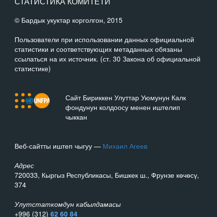
СТАТИСТИКА КОМИТЕТИ
© Бардык укуктар корголгон, 2015
Пользователи при использовании данных официальной
статистики и соответствующих метаданных обязаны
ссылаться на их источник. (ст. 30 Закона об официальной
статистике)
Сайт Бириккен Улуттар Уюмунун Калк
фондунун колдоосу менен иштелип
чыккан
Веб-сайтты иштеп чыгуу —
Михаил Агеев
Адрес
720033, Кыргыз Республикасы, Бишкек ш., Фрунзе көчөсү,
374
Улутстаткомдун кабылдамасы
+996 (312)
62 60 84