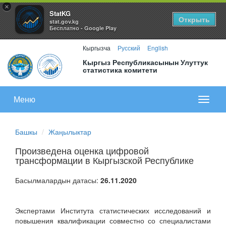
×
StatKG
Открыть
stat.gov.kg
Бесплатно - Google Play
Кыргызча
Русский
English
Кыргыз Республикасынын Улуттук
статистика комитети
Меню
Показа
меню
Башкы
Жаңылыктар
Произведена оценка цифровой
трансформации в Кыргызской Республике
Басылмалардын датасы:
26.11.2020
Экспертами Института статистических исследований и
повышения квалификации совместно со специалистами