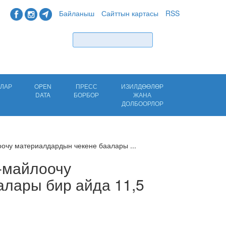
Байланыш
Сайттын картасы
RSS
Табуу
ЛАР
OPEN
ПРЕСС
ИЗИЛДӨӨЛӨР
DATA
БОРБОР
ЖАНА
ДОЛБООРЛОР
оочу материалдардын чекене баалары ...
-майлоочу
лары бир айда 11,5