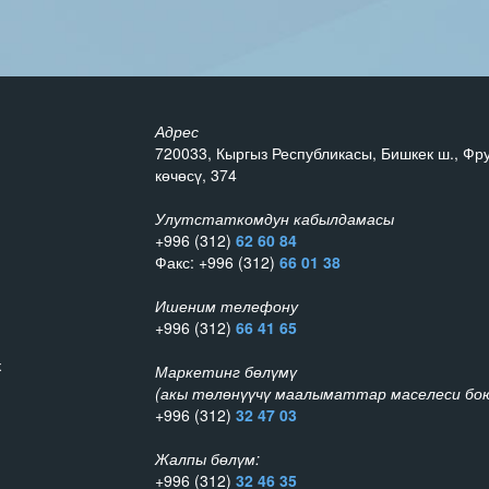
Адрес
720033, Кыргыз Республикасы, Бишкек ш., Фр
көчөсү, 374
Улутстаткомдун кабылдамасы
+996 (312)
62 60 84
Факс: +996 (312)
66 01 38
Ишеним телефону
+996 (312)
66 41 65
к
Маркетинг бөлүмү
(акы төлөнүүчү маалыматтар маселеси бою
+996 (312)
32 47 03
Жалпы бөлүм:
+996 (312)
32 46 35