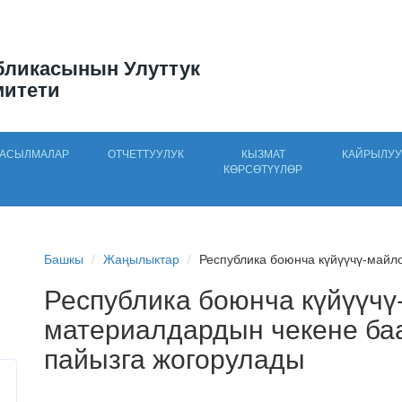
бликасынын Улуттук
митети
АСЫЛМАЛАР
ОТЧЕТТУУЛУК
КЫЗМАТ
КАЙРЫЛУУ
КӨРСӨТҮҮЛӨР
Башкы
Жаңылыктар
Республика боюнча күйүүчү-майл
Республика боюнча күйүүчү
материалдардын чекене баа
пайызга жогорулады