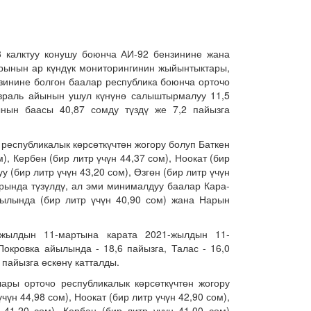
8 калктуу конушу боюнча АИ-92 бензинине жана
арынын ар күндүк мониторингинин жыйынтыктары,
инине болгон баалар республика боюнча орточо
евраль айынын ушул күнүнө салыштырмалуу 11,5
ынын баасы 40,87 сомду түздү же 7,2 пайызга
республикалык көрсөткүчтөн жогору болуп Баткен
м), Кербен (бир литр үчүн 44,37 сом), Ноокат (бир
у (бир литр үчүн 43,20 сом), Өзгөн (бир литр үчүн
арында түзүлдү, ал эми минималдуу баалар Кара-
йылында (бир литр үчүн 40,90 сом) жана Нарын
жылдын 11-мартына карата 2021-жылдын 11-
кровка айылында - 18,6 пайызга, Талас - 16,0
 пайызга өскөнү катталды.
ары орточо республикалык көрсөткүчтөн жогору
чүн 44,98 сом), Ноокат (бир литр үчүн 42,90 сом),
 41,20 сом), Кербен (бир литр үчүн 41,00 сом)