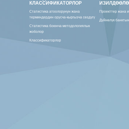
КЛАССИФИКАТОРЛОР
ИЗИЛДӨӨЛӨ
Статистика атоолорунун жана
Проекттер жана 
терминдердин орусча-кыргызча сөздүгү
Дүйнөлүк банкты
Статистика боюнча методологиялык
жоболор
Классификаторлор