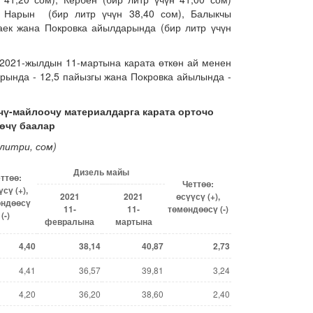
 Нарын (бир литр үчүн 38,40 сом), Балыкчы
аек жана Покровка айылдарында (бир литр үчүн
2021-жылдын 11-мартына карата өткөн ай менен
рында - 12,5 пайызгы жана Покровка айылында -
чү-майлоочу материалдарга карата орточо
өчү баалар
 литри,
сом)
Дизел
ь
май
ы
ттөө
:
Четтөө
:
үсү
(+),
2021
2021
өсүүсү
(+),
өндөөсү
11-
11-
төмөндөөсү (-)
(-
)
февралы
на
мартына
4,40
38,14
40,87
2,73
4,41
36,57
39,81
3,24
4,20
36,20
38,60
2,40