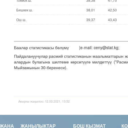
Токмок ш.
38,38
41,75
Бишкек ш.
38,01
42,50
Ош ш.
39,37
43,43
_________________________________________________
Баалар статистикасы бөлүмү |e-mail: ceny@stat.kg; |
Пайдалануучулар расмий статистиканын маалыматтарын 
алардын булагына шилтеме көрсөтүүгө милдеттүү ("Расми
Мыйзамынын 30-беренеси).
Акыркы жаңылоо: 12.03.2021, 13:52
 ЖАНА
ЖАНЫЛЫКТАР
БОШ КЫЗМАТ
К