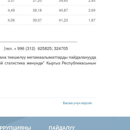
3,37
37,20
39,65
2,45
4,49
38,18
40,87
2,69
4,06
39,37
41,23
1,87
__________________________________
тел. + 996 (312) 625825; 324705
жана тиешелүү метамаалыматтарды пайдаланууда
й статистика жөнүндө" Кыргыз Республикасынын
Басма үчүн версия
ОРРУПЦИЯНЫ
ПАЙДАЛУУ