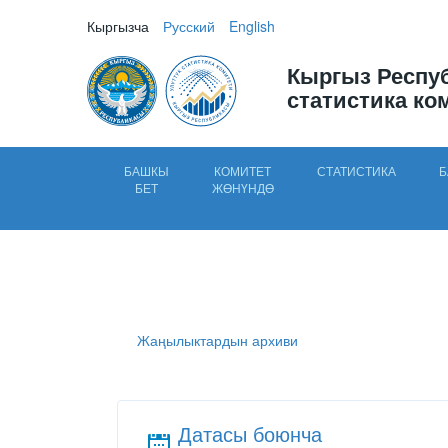
Кыргызча
Русский
English
Кыргыз Респу
статистика ко
БАШКЫ
КОМИТЕТ
СТАТИСТИКА
Б
БЕТ
ЖӨНҮНДӨ
Жаңылыктардын архиви
Датасы боюнча