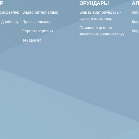
Р
ОРУНДАРЫ
АЛ
изилдөөлөр
Видео материалдар
Бош кызмат орундарын
Кай
ээлөөгө жарыялар
н Долбоору
Пресс-релиздер
Коо
Семинарлар жана
Сүрөт галереясы
Кор
квалификацияны көтөрүү
Тендерлер