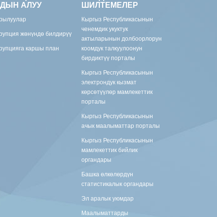
ДЫН АЛУУ
ШИЛТЕМЕЛЕР
рылуулар
Кыргыз Республикасынын
ченемдик укуктук
рупция жөнүндө билдирүү
актыларынын долбоорлорун
рупцияга каршы план
коомдук талкуулоонун
бирдиктүү порталы
Кыргыз Республикасынын
электрондук кызмат
көрсөтүүлөр мамлекеттик
порталы
Кыргыз Республикасынын
ачык маалыматтар порталы
Кыргыз Республикасынын
мамлекеттик бийлик
органдары
Башка өлкөлөрдүн
статистикалык органдары
Эл аралык уюмдар
Маалыматтарды