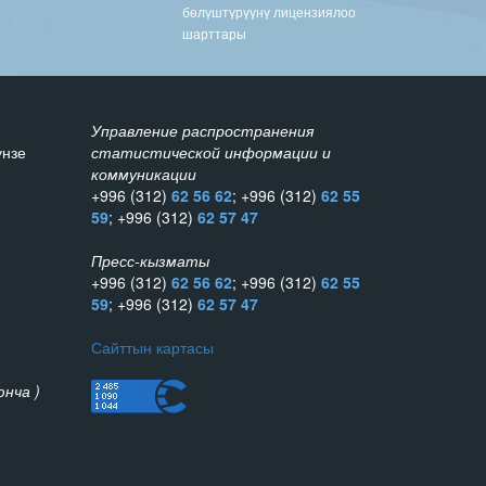
бөлүштүрүүнү лицензиялоо
шарттары
Управление распространения
унзе
статистической информации и
коммуникации
+996 (312)
62 56 62
; +996 (312)
62 55
59
; +996 (312)
62 57 47
Пресс-кызматы
+996 (312)
62 56 62
; +996 (312)
62 55
59
; +996 (312)
62 57 47
Сайттын картасы
нча )