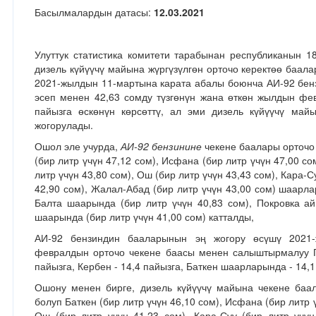
Басылмалардын датасы:
12.03.2021
Улуттук статистика комитети тарабынан республиканын 1
дизель күйүүчү майына жүргүзүлгөн орточо керектөө баал
2021-жылдын 11-мартына карата абалы боюнча АИ-92 бенз
эсеп менен 42,63 сомду түзгөнүн жана өткөн жылдын ф
пайызга өскөнүн көрсөттү, ал эми дизель күйүүчү май
жогорулады.
Ошол эле учурда,
АИ-92 бензинине
чекене баалары орточо 
(бир литр үчүн 47,12 сом), Исфана (бир литр үчүн 47,00 со
литр үчүн 43,80 сом), Ош (бир литр үчүн 43,43 сом), Кара-Су
42,90 сом), Жалал-Абад (бир литр үчүн 43,00 сом) шаарл
Балта шаарында (бир литр үчүн 40,83 сом), Покровка а
шаарында (бир литр үчүн 41,00 сом) катталды,
АИ-92 бензиндин бааларынын эң жогору өсүшү 2021-
февралдын орточо чекене баасы менен салыштырмалуу По
пайызга, Кербен - 14,4 пайызга, Баткен шаарларында - 14,1
Ошону менен бирге, дизель күйүүчү майына чекене баал
болуп Баткен (бир литр үчүн 46,10 сом), Исфана (бир литр ү
Ош (бир литр үчүн 41,23 сом), Кара-Суу (бир литр үчүн