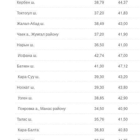
Кербен ш.
38,79
44,37
Токтогул ш.
37,20
41,83
Жалал-Абад ш.
38,49
43,00
Чаек а., Жумгал району
37,20
41,90
Нарын ш.
36,50
41,00
Исфана ш.
42,74
47,00
Баткен ш.
41,30
47,12
Кара-Суу ш.
39,30
43,20
Ноокат ш.
39,30
43,80
Узген ш.
38,85
42,90
Покровка а., Манас району
34,50
40,90
Талас ш.
35,76
41,50
Кара-Балта
36,83
40,83