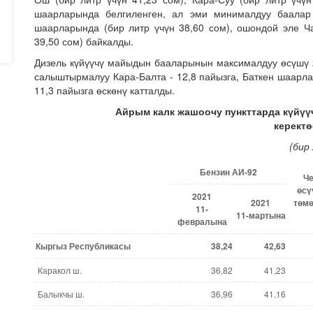
шаарларында белгиленген, ал эми минималдуу баалар
шаарларында (бир литр үчүн 38,60 сом), ошондой эле Ч
39,50 сом) байкалды.
Дизель күйүүчү майыдын бааларынын максималдуу өсүшү 
салыштырмалуу Кара-Балта - 12,8 пайызга, Баткен шаарла
11,3 пайызга өскөнү катталды.
Айрым калк жашоочу пункттарда күйүү
керектө
(
бир
Бензин АИ-92
Че
өсү
2021
2021
төм
11-
11-мартына
февралы
на
Кыргыз Республика
сы
38,24
42,63
Каракол ш.
36,82
41,23
Балыкчы ш.
36,96
41,16