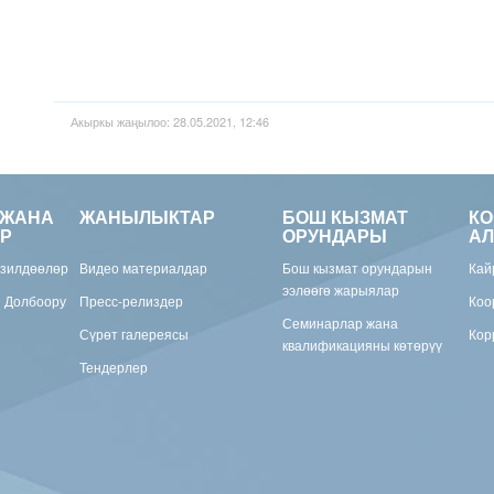
Акыркы жаңылоо: 28.05.2021, 12:46
 ЖАНА
ЖАНЫЛЫКТАР
БОШ КЫЗМАТ
К
Р
ОРУНДАРЫ
АЛ
изилдөөлөр
Видео материалдар
Бош кызмат орундарын
Кай
ээлөөгө жарыялар
н Долбоору
Пресс-релиздер
Коо
Семинарлар жана
Сүрөт галереясы
Кор
квалификацияны көтөрүү
Тендерлер