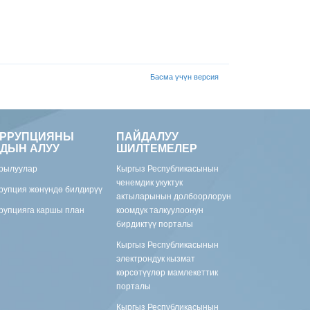
Басма үчүн версия
ОРРУПЦИЯНЫ
ПАЙДАЛУУ
ДЫН АЛУУ
ШИЛТЕМЕЛЕР
рылуулар
Кыргыз Республикасынын
ченемдик укуктук
рупция жөнүндө билдирүү
актыларынын долбоорлорун
рупцияга каршы план
коомдук талкуулоонун
бирдиктүү порталы
Кыргыз Республикасынын
электрондук кызмат
көрсөтүүлөр мамлекеттик
порталы
Кыргыз Республикасынын