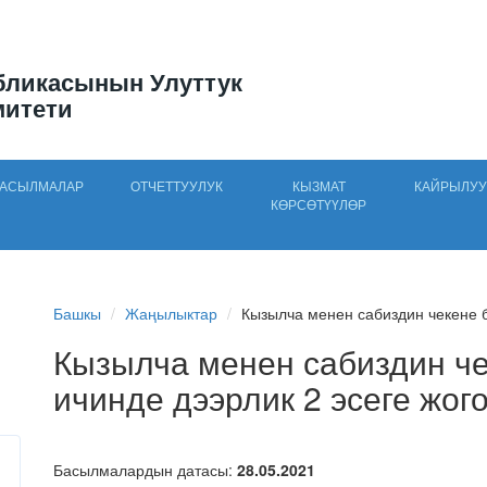
бликасынын Улуттук
митети
АСЫЛМАЛАР
ОТЧЕТТУУЛУК
КЫЗМАТ
КАЙРЫЛУУ
КӨРСӨТҮҮЛӨР
Башкы
Жаңылыктар
Кызылча менен сабиздин чекене б
Кызылча менен сабиздин ч
ичинде дээрлик 2 эсеге жо
Басылмалардын датасы:
28.05.2021