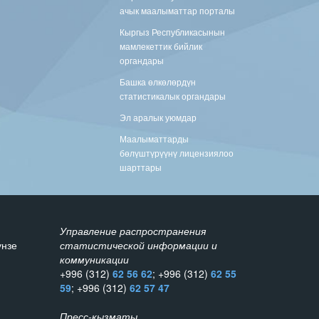
ачык маалыматтар порталы
Кыргыз Республикасынын
мамлекеттик бийлик
органдары
Башка өлкөлөрдүн
статистикалык органдары
Эл аралык уюмдар
Маалыматтарды
бөлүштүрүүнү лицензиялоо
шарттары
Управление распространения
унзе
статистической информации и
коммуникации
+996 (312)
62 56 62
; +996 (312)
62 55
59
; +996 (312)
62 57 47
Пресс-кызматы