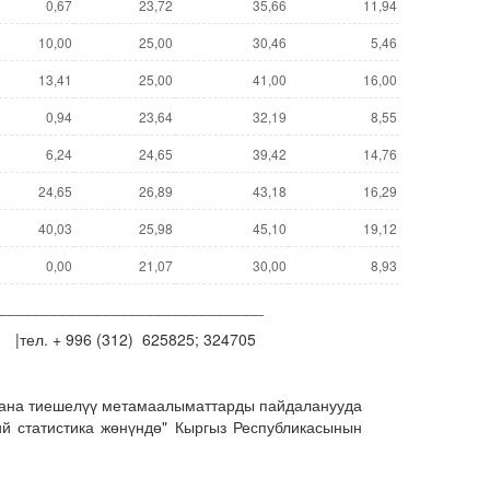
0,67
23,72
35,66
11,94
10,00
25,00
30,46
5,46
13,41
25,00
41,00
16,00
0,94
23,64
32,19
8,55
6,24
24,65
39,42
14,76
24,65
26,89
43,18
16,29
40,03
25,98
45,10
19,12
0,00
21,07
30,00
8,93
_______________________________
тел. + 996 (312) 625825; 324705
жана тиешелүү метамаалыматтарды пайдаланууда
й статистика жөнүндө" Кыргыз Республикасынын