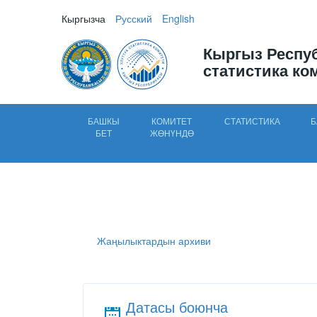
Кыргызча
Русский
English
Кыргыз Респу
статистика ко
БАШКЫ
КОМИТЕТ
СТАТИСТИКА
Б
БЕТ
ЖӨНҮНДӨ
Жаңылыктардын архиви
Датасы боюнча