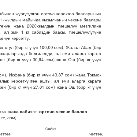
абынан жүргүзүлгөн орточо керектөө бааларынын
021-жылдын майында кызылчанын чекене баалары
згөнүн жана 2020-жылдын тиешелүү мезгилине
, ал эми 1 кг сабиздин баасы, тиешелүүлүгүнө
көнүн көрсөттү.
ктогул (бир кг үчүн 100,00 сом), Жалал-Абад (бир
 шаарларында белгиленди, ал эми аларга карата
ас (бир кг үчүн 30,94 сом) жана Ош (бир кг үчүн
ом), Исфана (бир кг үчүн 43,87 сом) жана Токмок
алык көрсөткүчтөн ашты, ал эми аларга карата
ен (бир кг үчүн 27,81 сом) жана Ош (бир кг үчүн
га жана сабизге орточо чекене баалар
 кг,
сом)
Сабиз
еттөө
:
Четтөө
: