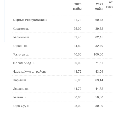
өс
2020
2021
төм
майы
майы
Кыргыз Республика
сы
31,73
60,48
Каракол ш.
25,00
39,32
Балыкчы ш.
32,40
62,45
Кербен ш.
34,82
32,40
Токтогул ш.
40,00
100,00
Жалал-Абад ш.
30,00
71,61
Чаек а., Жумгал району
44,72
43,09
Нарын ш.
35,00
69,14
Исфана ш.
44,72
44,72
Баткен ш.
50,00
50,00
Кара-Суу ш.
25,00
30,00