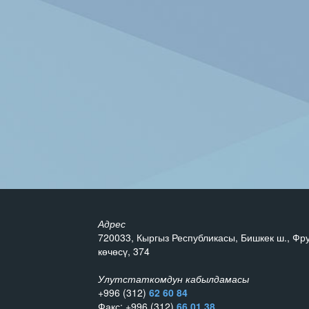
Адрес
720033, Кыргыз Республикасы, Бишкек ш., Фр
көчөсү, 374
Улутстаткомдун кабылдамасы
+996 (312)
62 60 84
Факс: +996 (312)
66 01 38