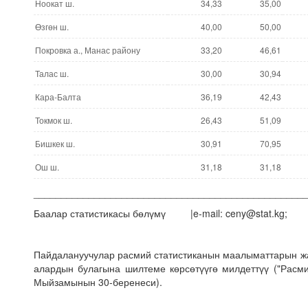
Ноокат ш.
34,33
35,00
Өзгөн ш.
40,00
50,00
Покровка а., Манас району
33,20
46,61
Талас ш.
30,00
30,94
Кара-Балта
36,19
42,43
Токмок ш.
26,43
51,09
Бишкек ш.
30,91
70,95
Ош ш.
31,18
31,18
_________________________________________________
Баалар статистикасы бөлүмү |e-mail: ceny@stat.kg; |
Пайдалануучулар расмий статистиканын маалыматтарын 
алардын булагына шилтеме көрсөтүүгө милдеттүү ("Расми
Мыйзамынын 30-беренеси).