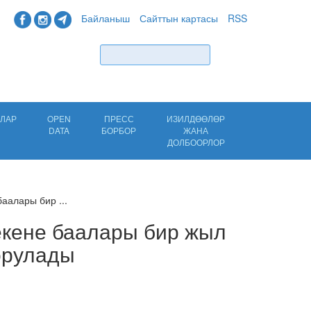
Байланыш
Сайттын картасы
RSS
Табуу
ЛАР
OPEN
ПРЕСС
ИЗИЛДӨӨЛӨР
DATA
БОРБОР
ЖАНА
ДОЛБООРЛОР
аалары бир ...
екене баалары бир жыл
горулады