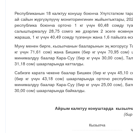
Республиканын 18 калктуу конушу боюнча Улутстатком тар
ай сайын жүргүзүлүүчү мониторингинин жыйынтыктары, 2
республика боюнча орточо 1 кг үчүн 60,48 сомду тү
салыштырмалуу 28,75 сомго же дээрлик 2 эсеге өскөнүн
жараша, 1 кг үчүн 40,49 сомду түзгөнүн жана 1,6 пайызга өс
Муну менен бирге,
кызылчанын
бааларынын эң жогорусу То
кг үчүн 71,61 сом) жана Бишкек (бир кг үчүн 70,95 сом)
минималдуу баалар Кара-Суу (бир кг үчүн 30,00 сом), Тал
31,18 сом) шаарларында катталды.
Сабизге карата чекене баалар Бишкек (бир кг үчүн 45,10 с
(бир кг үчүн 43,18 сом) шаарларында орточо республик
минималдуу баалар Кара-Суу (бир кг үчүн 25,00 сом), Батк
30,00 сом) шаарларында байкалды.
Айрым калктуу конуштарда кызылча
(бир
Кызылча
Ч