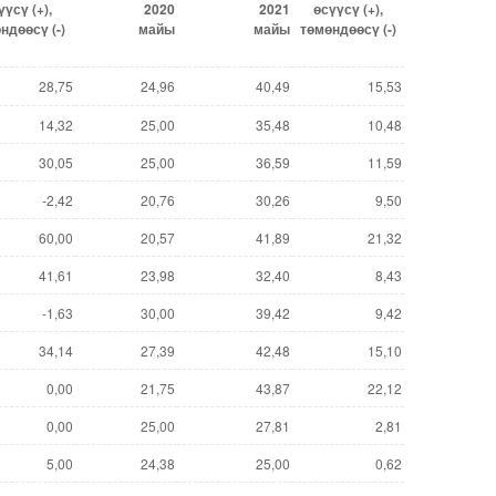
үүсү
(+),
2020
2021
өсүүсү
(+),
өндөөсү
(-
)
майы
майы
төмөндөөсү (-)
28,75
24,96
40,49
15,53
14,32
25,00
35,48
10,48
30,05
25,00
36,59
11,59
-2,42
20,76
30,26
9,50
60,00
20,57
41,89
21,32
41,61
23,98
32,40
8,43
-1,63
30,00
39,42
9,42
34,14
27,39
42,48
15,10
0,00
21,75
43,87
22,12
0,00
25,00
27,81
2,81
5,00
24,38
25,00
0,62