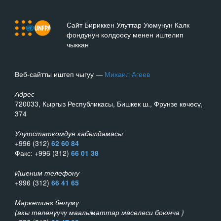
Сайт Бириккен Улуттар Уюмунун Калк
фондунун колдоосу менен иштелип
чыккан
Веб-сайтты иштеп чыгуу —
Михаил Агеев
Адрес
720033, Кыргыз Республикасы, Бишкек ш., Фрунзе көчөсү,
374
Улутстаткомдун кабылдамасы
+996 (312)
62 60 84
Факс: +996 (312)
66 01 38
Ишеним телефону
+996 (312)
66 41 65
Маркетинг бөлүмү
(акы төлөнүүчү маалыматтар маселеси боюнча )