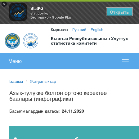
×
StatKG
Открыть
stat.gov.kg
Бесплатно - Google Play
Кыргызча
Русский
English
Кыргыз Республикасынын Улуттук
статистика комитети
Меню
Показа
меню
Башкы
Жаңылыктар
Азык-түлүккө болгон орточо керектөө
баалары (инфографика)
Басылмалардын датасы:
24.11.2020