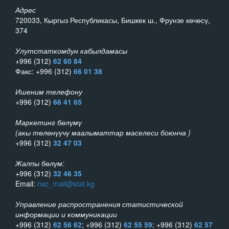
Адрес
720033, Кыргыз Республикасы, Бишкек ш., Фрунзе көчөсү,
374
Улутстаткомдун кабылдамасы
+996 (312)
62 60 84
Факс: +996 (312)
66 01 38
Ишеним телефону
+996 (312)
66 41 65
Маркетинг бөлүмү
(акы төлөнүүчү маалыматтар маселеси боюнча )
+996 (312)
32 47 03
Жалпы бөлүм:
+996 (312)
32 46 35
Email:
nsc_mail@stat.kg
Управление распространения статистической
информации и коммуникации
+996 (312)
62 56 62
; +996 (312)
62 55 59
; +996 (312)
62 57