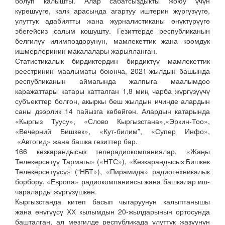
болуп калышты. Алар сабатсыздыкты жоюу үчүн
күрөшүүгө, калк арасында агартуу иштерин жүргүзүүгө,
улуттук адабиятты жана журналистиканы өнүктүрүүгө
эбегейсиз салым кошушту. Гезиттерде республиканын
белгилүү илимпоздорунун, мамлекеттик жана коомдук
ишмерлеринин макалалары жарыяланган.
Статистикалык бирдиктердин бирдиктүү мамлекеттик
реестринин маалыматы боюнча, 2021-жылдын башында
республиканын аймагында жалпыга маалымдоо
каражаттары катары катталган 1,8 миң чарба жүргүзүүчү
субъекттер болгон, акыркы беш жылдын ичинде алардын
саны дээрлик 14 пайызга көбөйгөн. Алардын катарында
«Кыргыз Туусу», «Слово Кыргызстана»,«Эркин-Тоо»,
«Вечерний Бишкек», «Кут-билим”, «Супер Инфо»,
«Автогид» жана башка гезиттер бар.
166 көзкарандысыз телерадиокомпаниялар, «Жаңы
Телекөрсөтүү Тармагы» («НТС»), «Көзкарандысыз Бишкек
Телекөрсөтүүсү» (“НБТ»), «Пирамида» радиотехникалык
борбору, «Европа» радиокомпаниясы жана башкалар иш-
чараларды жүргүзүшкөн.
Кыргызстанда китеп басып чыгаруунун калыптанышы
жана өнүгүүсү ХХ кылымдын 20-жылдарынын ортосунда
башталган, ал мезгилде республикада улуттук жазуунун