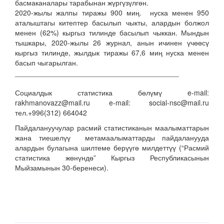
басмаканалары тарабынан жүргүзүлгөн.
2020-жылы жалпы тиражы 900 миң. нуска менен 950
аталыштагы китептер басылып чыкты, алардын болжол
менен (62%) кыргыз тилинде басылып чыккан. Мындын
тышкары, 2020-жылы 26 журнал, анын ичинен үчөөсү
кыргыз тилинде, жылдык тиражы 67,6 миң нуска менен
басып чыгарылган.
_________________________________________
Социалдык статистика бөлүмү e-mail:
rakhmanovazz@mail.ru e-mail: social-nsc@mail.ru
тел.+996(312) 664042
Пайдалануучулар расмий статистиканын маалыматтарын
жана тиешелүү метамаалыматтарды пайдаланууда
алардын булагына шилтеме берүүгө милдеттүү (“Расмий
статистика жөнүндө” Кыргыз Республикасынын
Мыйзамынын 30-беренеси).