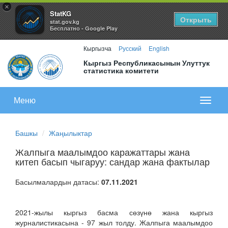
×
StatKG
Открыть
stat.gov.kg
Бесплатно - Google Play
Кыргызча
Русский
English
Кыргыз Республикасынын Улуттук
статистика комитети
Меню
Показа
меню
Башкы
Жаңылыктар
Жалпыга маалымдоо каражаттары жана
китеп басып чыгаруу: сандар жана фактылар
Басылмалардын датасы:
07.11.2021
2021-жылы кыргыз басма сөзүнө жана кыргыз
журналистикасына - 97 жыл толду. Жалпыга маалымдоо