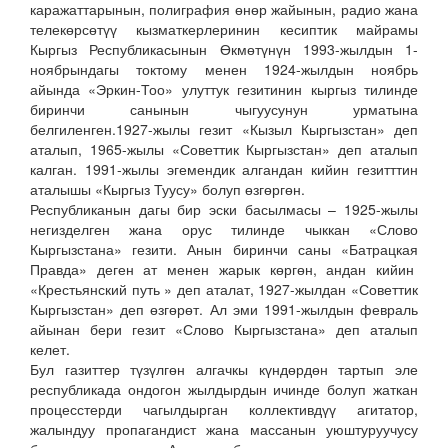
каражаттарынын, полиграфия өнөр жайынын, радио жана
телекөрсөтүү кызматкерлеринин кесиптик майрамы
Кыргыз Республикасынын Өкмөтүнүн 1993-жылдын 1-
ноябрындагы токтому менен 1924-жылдын ноябрь
айында «Эркин-Тоо» улуттук гезитинин кыргыз тилинде
биринчи санынын чыгуусунун урматына
белгиленген.1927-жылы гезит «Кызыл Кыргызстан» деп
аталып, 1965-жылы «Советтик Кыргызстан» деп аталып
калган. 1991-жылы эгемендик алгандан кийин гезитттин
аталышы «Кыргыз Туусу» болуп өзгөргөн.
Республиканын дагы бир эски басылмасы – 1925-жылы
негизделген жана орус тилинде чыккан «Слово
Кыргызстана» гезити. Анын биринчи саны «Батрацкая
Правда» деген ат менен жарык көргөн, андан кийин
«Крестьянский путь » деп аталат, 1927-жылдан «Советтик
Кыргызстан» деп өзгөрөт. Ал эми 1991-жылдын февраль
айынан бери гезит «Слово Кыргызстана» деп аталып
келет.
Бул газиттер түзүлгөн алгачкы күндөрдөн тартып эле
республикада ондогон жылдырдын ичинде болуп жаткан
процесстерди чагылдырган коллективдүү агитатор,
жалындуу пропагандист жана массанын уюштуруучусу