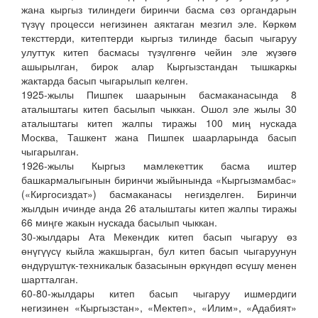
жана кыргыз тилиндеги биринчи басма сөз органдарын
түзүү процесси негизинен аяктаган мезгил эле. Көркөм
тексттерди, китептерди кыргыз тилинде басып чыгаруу
улуттук китеп басмасы түзүлгөнгө чейин эле жүзөгө
ашырылган, бирок алар Кыргызстандан тышкаркы
жактарда басып чыгарылып келген.
1925-жылы Пишпек шаарынын басмаканасында 8
аталыштагы китеп басылып чыккан. Ошол эле жылы 30
аталыштагы китеп жалпы тиражы 100 миң нускада
Москва, Ташкент жана Пишпек шаарларында басып
чыгарылган.
1926-жылы Кыргыз мамлекеттик басма иштер
башкармалыгынын биринчи жыйынында «Кыргызмамбас»
(«Киргосиздат») басмаканасы негизделген. Биринчи
жылдын ичинде анда 26 аталыштагы китеп жалпы тиражы
66 миңге жакын нускада басылып чыккан.
30-жылдары Ата Мекендик китеп басып чыгаруу өз
өнүгүүсү кыйла жакшырган, бул китеп басып чыгаруунун
өндүрүштүк-техникалык базасынын өркүндөп өсүшү менен
шартталган.
60-80-жылдары китеп басып чыгаруу ишмердиги
негизинен «Кыргызстан», «Мектеп», «Илим», «Адабият»