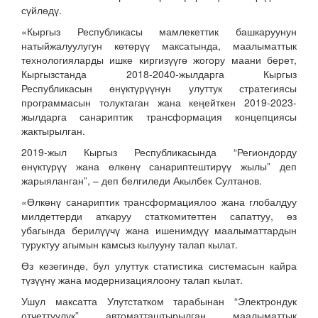
сүйлөдү.
«Кыргыз Республикасы мамлекеттик башкаруунун
натыйжалуулугун көтөрүү максатында, маалыматтык
технологияларды ишке киргизүүгө жогору маани берет,
Кыргызстанда 2018-2040-жылдарга Кыргыз
Республикасын өнүктүрүүнүн улуттук стратегиясы
программасын толуктаган жана кеңейткен 2019-2023-
жылдарга санариптик трансформация концепциясы
жактырылган.
2019-жыл Кыргыз Республикасында “Региондорду
өнүктүрүү жана өлкөнү санариптештирүү жылы” деп
жарыяланган”, – деп белгиледи Акылбек Султанов.
«Өлкөнү санариптик трансформациялоо жана глобалдуу
милдеттерди аткаруу статкомитеттен сапаттуу, өз
убагында берилүүчү жана ишенимдүү маалыматтардын
туруктуу агымын камсыз кылууну талап кылат.
Өз кезегинде, бул улуттук статистика системасын кайра
түзүүнү жана модернизациялоону талап кылат.
Ушул максатта Улутстатком тарабынан “Электрондук
отчеттуулук” автоматташтырылган маалыматтык