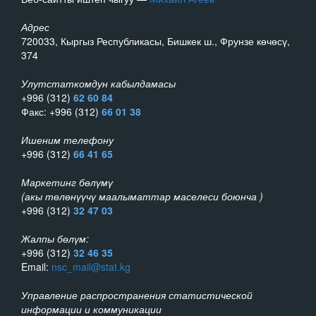
Адрес
720033, Кыргыз Республикасы, Бишкек ш., Фрунзе көчөсү,
374
Улутстаткомдун кабылдамасы
+996 (312)
62 60 84
Факс: +996 (312)
66 01 38
Ишеним телефону
+996 (312)
66 41 65
Маркетинг бөлүмү
(акы төлөнүүчү маалыматтар маселеси боюнча )
+996 (312)
32 47 03
Жалпы бөлүм:
+996 (312)
32 46 35
Email:
nsc_mail@stat.kg
Управление распространения статистической
информации и коммуникации