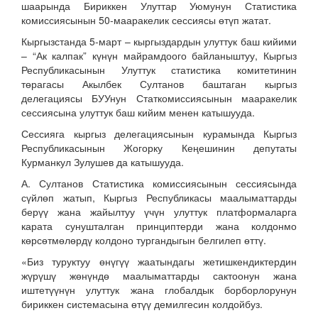
шаарында Бириккен Улуттар Уюмунун Статистика
комиссиясынын 50-мааракелик сессиясы өтүп жатат.
Кыргызстанда 5-март – кыргыздардын улуттук баш кийими
– “Ак калпак” күнүн майрамдоого байланыштуу, Кыргыз
Республикасынын Улуттук статистика комитетинин
төрагасы Акылбек Султанов баштаган кыргыз
делегациясы БУУнун Статкомиссиясынын мааракелик
сессиясына улуттук баш кийим менен катышууда.
Сессияга кыргыз делегациясынын курамында Кыргыз
Республикасынын Жогорку Кеңешинин депутаты
Курманкул Зулушев да катышууда.
А. Султанов Статистика комиссиясынын сессиясында
сүйлөп жатып, Кыргыз Республикасы маалыматтарды
берүү жана жайылтуу үчүн улуттук платформаларга
карата сунушталган принциптерди жана колдонмо
көрсөтмөлөрдү колдоно тургандыгын белгилеп өттү.
«Биз туруктуу өнүгүү жаатындагы жетишкендиктердин
жүрүшү жөнүндө маалыматтарды сактоонун жана
иштетүүнүн улуттук жана глобалдык борборлорунун
бириккен системасына өтүү демилгесин колдойбуз.