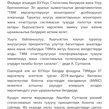
Өзүмдүн атымдан БУУнун Статистика бөлүмүнө жана Улуу
Британиянын Эл аралык кызматташтык департаментине
“ТӨМ көрсөткүчтөрүнүн мониторинги” долбоорунун
алкагында Туруктуу өнүгүү максаттарынын мониторинг
жана отчеттуулук системасын түзүүдө пилоттук өлкө
катары Кыргызстанга көрсөткөн көмөгү үчүн өзгөчө
ыраазычылык билдирип кетким келет.
Ушуга байланыштуу, Кыргызстан өзүнүн туруктуу
өнүгүүсүнүн приоритеттүү улуттук багыттарын аныктады
жана өзүнө глобалдык ТӨМгө жетүү боюнча милдеттерди
алды, ТӨМ отчеттуулугунун платформаларын түзүүгө
көмөктөшүү жана статистикалык потенциалды көтөрүү
учурдун талабы болуп саналат”, - деди А. Султанов.
Ошондой эле ал БУУнун Балдар фондуна ТӨМдүн 37
көрсөткүчү эсептеле турган 2018-жылдагы Көптөгөн
көрсөткүчтөр боюнча кластердик изилдөөнүн (МИКС)
кезектеги алтынчы раундун өткөрүүгө колдоо
көрсөткөндүгү үчүн ыраазычылык билдирди.
Күндүн экинчи жарымында Акылбек Султанов расмий
статистиканын негиз түзүүчү принциптери боюнча сөз
сүйлөдү. Өз сөзүндө негиз тузүүчү принциптерди сактоо