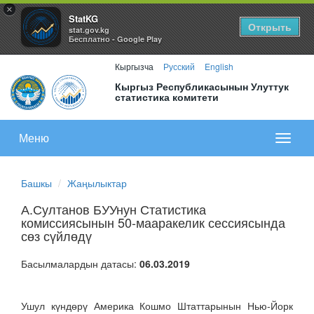
×
StatKG
Открыть
stat.gov.kg
Бесплатно - Google Play
Кыргызча
Русский
English
Кыргыз Республикасынын Улуттук
статистика комитети
Меню
Показа
меню
Башкы
Жаңылыктар
А.Султанов БУУнун Статистика
комиссиясынын 50-мааракелик сессиясында
сөз сүйлөдү
Басылмалардын датасы:
06.03.2019
Ушул күндөрү Америка Кошмо Штаттарынын Нью-Йорк