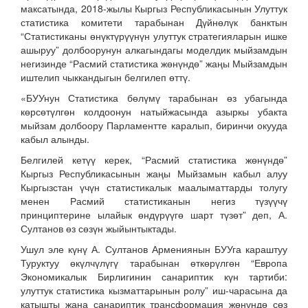
максатында, 2018-жылы Кыргыз Республикасынын Улуттук
статистика комитети тарабынан Дүйнөлүк банктын
“Статистиканы өнүктүрүүнүн улуттук стратегияларын ишке
ашыруу” долбоорунун алкагындагы моделдик мыйзамдын
негизинде “Расмий статистика жөнүндө” жаңы Мыйзамдын
иштелип чыккандыгын белгилеп өттү.
«БУУнун Статистика бөлүмү тарабынан өз убагында
көрсөтүлгөн колдоонун натыйжасында азыркы убакта
мыйзам долбоору Парламентте каралып, биринчи окууда
кабыл алынды.
Белгилей кетүү керек, “Расмий статистика жөнүндө”
Кыргыз Республикасынын жаңы Мыйзамын кабыл алуу
Кыргызстан үчүн статистикалык маалыматтарды толугу
менен Расмий статистиканын негиз түзүүчү
принциптерине ылайык өндүрүүгө шарт түзөт” деп, А.
Султанов өз сөзүн жыйынтыктады.
Ушул эле күнү А. Султанов Армениянын БУУга караштуу
Туруктуу өкүлчүлүгү тарабынан өткөрүлгөн “Европа
Экономикалык Бирлигинин санариптик күн тартиби:
улуттук статистика кызматтарынын ролу” иш-чарасына да
катышты жана санариптик трансформация жөнүндө сөз