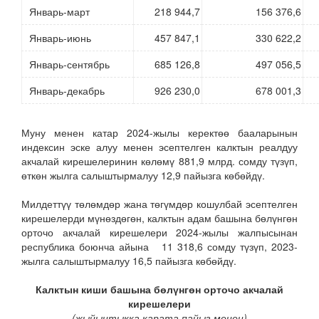
Январь-март
218 944,7
156 376,6
Январь-июнь
457 847,1
330 622,2
Январь-сентябрь
685 126,8
497 056,5
Январь-декабрь
926 230,0
678 001,3
Муну менен катар 2024-жылы керектөө бааларынын
индексин эске алуу менен эсептелген калктын реалдуу
акчалай кирешелеринин көлөмү 881,9 млрд. сомду түзүп,
өткөн жылга салыштырмалуу 12,9 пайызга көбөйдү.
Милдеттүү төлөмдөр жана төгүмдөр кошулбай эсептелген
кирешелерди мүнөздөгөн, калктын адам башына бөлүнгөн
орточо акчалай кирешелери 2024-жылы жалпысынан
республика боюнча айына 11 318,6 сомду түзүп, 2023-
жылга салыштырмалуу 16,5 пайызга көбөйдү.
Калктын киши башына б
өлүнгөн орточо акчалай
кирешелери
(жыйынтыкка карата пайыз менен)