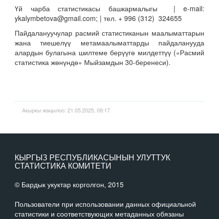
Үй чарба статистикасы башкармалыгы | e-mail:
ykalymbetova@gmail.com; | тел. + 996 (312) 324655
Пайдалануучулар расмий статистиканын маалыматтарын
жана тиешелүү метамаалыматтарды пайдаланууда
алардын булагына шилтеме берүүгө милдеттүү («Расмий
статистика жөнүндө» Мыйзамдын 30-беренеси).
Акыркы жаңылоо: 21.05.2025, 09:17
КЫРГЫЗ РЕСПУБЛИКАСЫНЫН УЛУТТУК
СТАТИСТИКА КОМИТЕТИ
© Бардык укуктар корголгон, 2015
Пользователи при использовании данных официальной
статистики и соответствующих метаданных обязаны