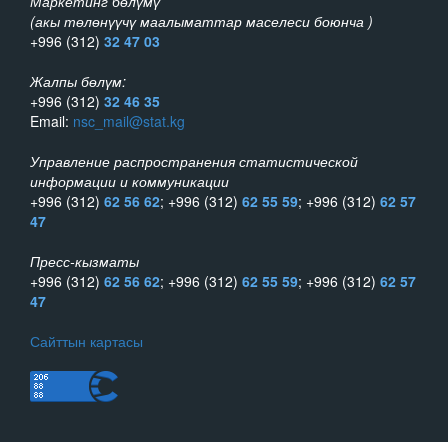
Маркетинг бөлүмү
(акы төлөнүүчү маалыматтар маселеси боюнча )
+996 (312)
32 47 03
Жалпы бөлүм:
+996 (312)
32 46 35
Email:
nsc_mail@stat.kg
Управление распространения статистической
информации и коммуникации
+996 (312)
62 56 62
; +996 (312)
62 55 59
; +996 (312)
62 57
47
Пресс-кызматы
+996 (312)
62 56 62
; +996 (312)
62 55 59
; +996 (312)
62 57
47
Сайттын картасы