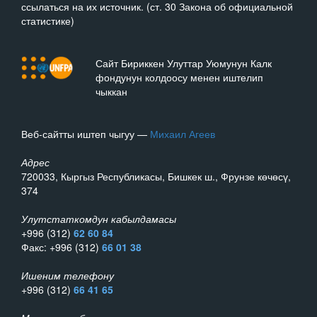
ссылаться на их источник. (ст. 30 Закона об официальной
статистике)
Сайт Бириккен Улуттар Уюмунун Калк
фондунун колдоосу менен иштелип
чыккан
Веб-сайтты иштеп чыгуу —
Михаил Агеев
Адрес
720033, Кыргыз Республикасы, Бишкек ш., Фрунзе көчөсү,
374
Улутстаткомдун кабылдамасы
+996 (312)
62 60 84
Факс: +996 (312)
66 01 38
Ишеним телефону
+996 (312)
66 41 65