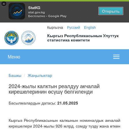
×
StatKG
Открыть
stat.gov.kg
Бесплатно - Google Play
Кыргызча
Русский
English
Кыргыз Республикасынын Улуттук
статистика комитети
Меню
Показа
меню
Башкы
Жаңылыктар
2024-жылы калктын реалдуу акчалай
кирешелеринин өсүшү белгиленди
Басылмалардын датасы:
21.05.2025
Кыргыз Республикасынын калкынын номиналдык акчалай
кирешелери 2024-жылы 926 млрд. сомду түздү жана өткөн