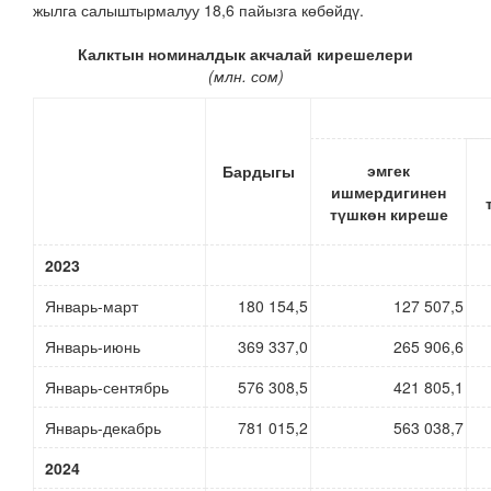
жылга салыштырмалуу 18,6 пайызга көбөйдү.
Калктын номиналдык акчалай кирешелери
(млн. сом)
эмгек
Бардыгы
ишмердигинен
т
үшкөн киреше
2023
Январь-март
180 154,5
127 507,5
Январь-июнь
369 337,0
265 906,6
Январь-сентябрь
576 308,5
421 805,1
Январь-декабрь
781 015,2
563 038,7
2024