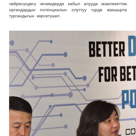
чөйрөсүндөгү чечимдерди кабыл алууда мамлекеттик
органдардын потенциалын олуттуу түрдө жакшырта
тургандыгын көрсөтүшөт.