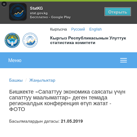
×
StatKG
Открыть
stat.gov.kg
Бесплатно - Google Play
Кыргызча
Русский
English
Кыргыз Республикасынын Улуттук
статистика комитети
Меню
Показа
меню
Башкы
Жаңылыктар
Бишкекте «Сапаттуу экономика саясаты үчүн
сапаттуу маалыматтар» деген темада
регионалдык конференция өтүп жатат -
ФОТО
Басылмалардын датасы:
21.05.2019