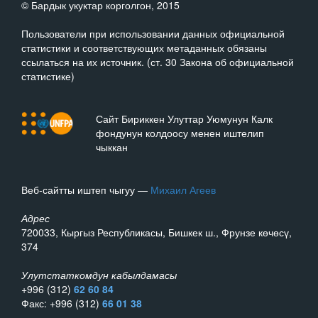
© Бардык укуктар корголгон, 2015
Пользователи при использовании данных официальной
статистики и соответствующих метаданных обязаны
ссылаться на их источник. (ст. 30 Закона об официальной
статистике)
Сайт Бириккен Улуттар Уюмунун Калк
фондунун колдоосу менен иштелип
чыккан
Веб-сайтты иштеп чыгуу —
Михаил Агеев
Адрес
720033, Кыргыз Республикасы, Бишкек ш., Фрунзе көчөсү,
374
Улутстаткомдун кабылдамасы
+996 (312)
62 60 84
Факс: +996 (312)
66 01 38