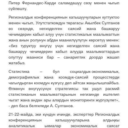
Питер Фернандес-Карди саламдашуу сөзү менен чыгып
сүйлөштү.
Регионалдык конференциянын катышуучуларын куттуктоо
менен чыгып, Улутстаткомдун төрагасы Акылбек Султанов
өз сөзүндө, негизделген саясий жана башкаруу
чечимдерин кабыл алуу үчүн статистикалык маалыматтын
жана анын ролунун абдан маанилүүлүгүн көрсөтүү менен:
«биз туруктуу өнүгүү үчүн негизделген саясий жана
башкаруу чечимдерин кабыл алууда маалыматтардын
олуттуу мааниси бар – санариптик доордо жашап
жатабыз.
Статистика – бул социалдык-экономикалык,
демографиялык жана коомдук-саясий процесстерди
чагылдырган коомдун күзгүсү деп айтсак жаңылышпайбыз.
Өлкөнүн өнүгүүсүнүн стратегиясы так ушул расмий
статистиканын маалыматтарынын негизинде иштелип
чыгат жана андан ары алардын мониторинги жүргүзүлөт»,
- деп баса белгиледи А. Султанов.
21-22-майда, эки күндүн ичинде, эксперттер Регионалдык
конференциянын катышуучуларына алдыңкы
аналитикалык ыкмалар экономикалык саясат