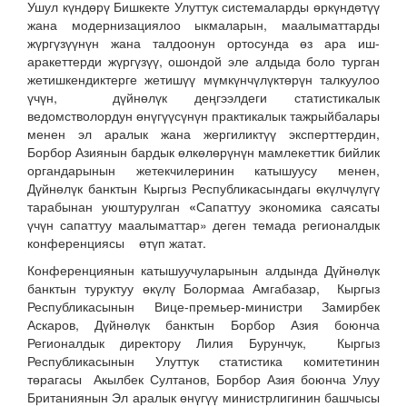
Ушул күндөрү Бишкекте Улуттук системаларды өркүндөтүү
жана модернизациялоо ыкмаларын, маалыматтарды
жүргүзүүнүн жана талдоонун ортосунда өз ара иш-
аракеттерди жүргүзүү, ошондой эле алдыда боло турган
жетишкендиктерге жетишүү мүмкүнчүлүктөрүн талкуулоо
үчүн, дүйнөлүк деңгээлдеги статистикалык
ведомстволордун өнүгүүсүнүн практикалык тажрыйбалары
менен эл аралык жана жергиликтүү эксперттердин,
Борбор Азиянын бардык өлкөлөрүнүн мамлекеттик бийлик
органдарынын жетекчилеринин катышуусу менен,
Дүйнөлүк банктын Кыргыз Республикасындагы өкүлчүлүгү
тарабынан уюштурулган
«
Сапаттуу экономика саясаты
үчүн сапаттуу маалыматтар» деген темада регионалдык
конференциясы өтүп жатат.
Конференциянын катышуучуларынын алдында Дүйнөлүк
банктын туруктуу өкүлү Болормаа Амгабазар, Кыргыз
Республикасынын Вице-премьер-министри Замирбек
Аскаров, Дүйнөлүк банктын Борбор Азия боюнча
Регионалдык директору Лилия Бурунчук, Кыргыз
Республикасынын Улуттук статистика комитетинин
төрагасы Акылбек Султанов, Борбор Азия боюнча Улуу
Британиянын Эл аралык өнүгүү министрлигинин башчысы