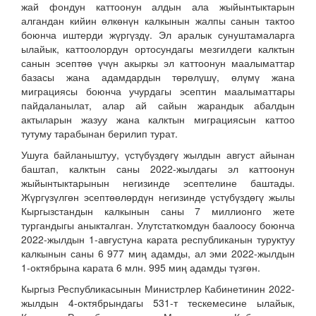
жай фондун каттоонун алдын ала жыйынтыктарын
алгандан кийин өлкөнүн калкынын жалпы санын тактоо
боюнча иштерди жүргүздү. Эл аралык сунуштамаларга
ылайык, каттоолордун ортосундагы мезгилдеги калктын
санын эсептөө үчүн акыркы эл каттоонун маалыматтар
базасы жана адамдардын төрөлүшү, өлүмү жана
миграциясы боюнча учурдагы эсептин маалыматтары
пайдаланылат, алар ай сайын жарандык абалдын
актыларын жазуу жана калктын миграциясын каттоо
тутуму тарабынан берилип турат.
Ушуга байланыштуу, үстүбүздөгү жылдын август айынан
баштап, калктын саны 2022-жылдагы эл каттоонун
жыйынтыктарынын негизинде эсептелине баштады.
Жүргүзүлгөн эсептөөлөрдүн негизинде үстүбүздөгү жылы
Кыргызстандын калкынын саны 7 миллионго жете
тургандыгы аныкталган. Улутстаткомдун баалоосу боюнча
2022-жылдын 1-августуна карата республиканын туруктуу
калкынын саны 6 977 миң адамды, ал эми 2022-жылдын
1-октябрына карата 6 млн. 995 миң адамды түзгөн.
Кыргыз Республикасынын Министрлер Кабинетинин 2022-
жылдын 4-октябрындагы 531-т тескемесине ылайык,