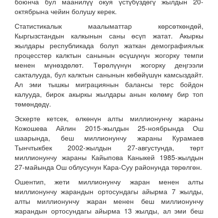
боюнча бул маанилүү окуя үстүбүздөгү жылдын 20-
октябрына чейин болушу керек.
Статистикалык маалыматтар көрсөткөндөй,
Кыргызстандын калкынын саны өсүп жатат. Акыркы
жылдары республикада болуп жаткан демографиялык
процесстер калктын санынын өсүшүнүн жогорку темпи
менен мүнөздөлөт. Төрөлүүнүн жогорку деңгээли
сакталууда, бул калктын санынын көбөйүшүн камсыздайт.
Ал эми тышкы миграциянын балансы терс бойдон
калууда, бирок акыркы жылдары анын көлөмү бир топ
төмөндөдү.
Эскерте кетсек, өлкөнүн алты миллионунчу жараны
Кожошева Айлин 2015-жылдын 25-ноябрында Ош
шаарында, беш миллионунчу жараны Курамаев
Тынчтыкбек 2002-жылдын 27-августунда, төрт
миллионунчу жараны Кайыпова Каныкей 1985-жылдын
27-майында Ош облусунун Кара-Суу районунда төрөлгөн.
Ошентип, жети миллионунчу жаран менен алты
миллионунчу жарандын ортосундагы айырма 7 жылды,
алты миллионунчу жаран менен беш миллионунчу
жарандын ортосундагы айырма 13 жылды, ал эми беш