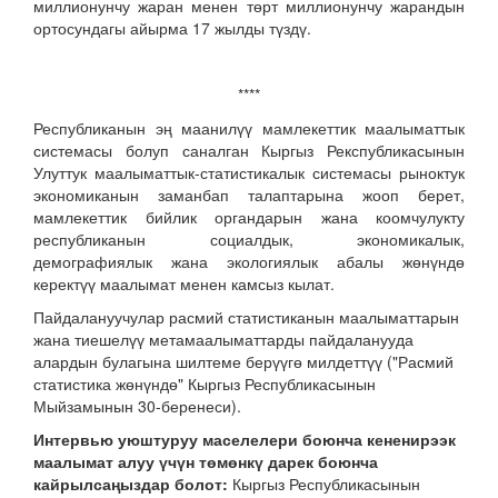
миллионунчу жаран менен төрт миллионунчу жарандын
ортосундагы айырма 17 жылды түздү.
****
Республиканын эң маанилүү мамлекеттик маалыматтык
системасы болуп саналган Кыргыз Рекспубликасынын
Улуттук маалыматтык-статистикалык системасы рыноктук
экономиканын заманбап талаптарына жооп берет,
мамлекеттик бийлик органдарын жана коомчулукту
республиканын социалдык, экономикалык,
демографиялык жана экологиялык абалы жөнүндө
керектүү маалымат менен камсыз кылат.
Пайдалануучулар расмий статистиканын маалыматтарын
жана тиешелүү метамаалыматтарды пайдаланууда
алардын булагына шилтеме берүүгө милдеттүү ("Расмий
статистика жөнүндө" Кыргыз Республикасынын
Мыйзамынын 30-беренеси).
Интервью уюштуруу маселелери боюнча кененирээк
маалымат алуу үчүн төмөнкү дарек боюнча
кайрылсаңыздар болот:
Кыргыз Республикасынын