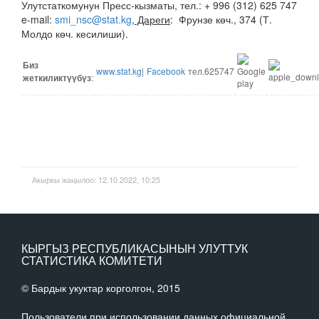
Улутстаткомунун Пресс-кызматы, тел.: + 996 (312) 625 747
e-mail:
smi_nsc@stat.kg
, Дареги
: Фрунзе көч., 374 (Т.
Молдо көч. кесилиши).
Биз
www.stat.kg
|
Facebook
тел.625747
жетк
иликтүүбүз
:
Акыркы жаңылоо: 12.10.2022, 10:25
КЫРГЫЗ РЕСПУБЛИКАСЫНЫН УЛУТТУК
СТАТИСТИКА КОМИТЕТИ
© Бардык укуктар корголгон, 2015
Пользователи при использовании данных официальной