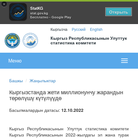
×
StatKG
Открыть
stat.gov.kg
Бесплатно - Google Play
Кыргызча
Русский
English
Кыргыз Республикасынын Улуттук
статистика комитети
Меню
Показа
меню
Башкы
Жаңылыктар
Кыргызстанда жети миллионунчу жарандын
төрөлүшү күтүлүүдө
Басылмалардын датасы:
12.10.2022
Кыргыз Республикасынын Улуттук статистика комитети
Кыргыз Республикасынын 2022-жылдагы эл жана турак