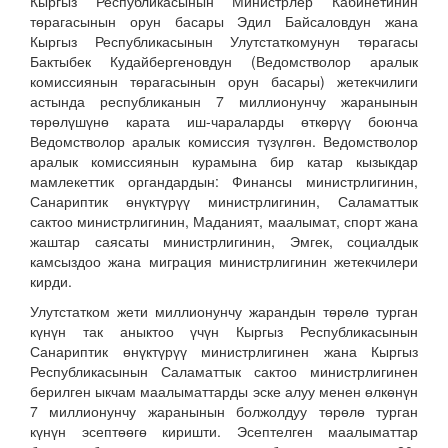
Кыргыз Республикасынын Министрлер Кабинетинин
төрагасынын орун басары Эдил Байсаловдун жана
Кыргыз Республикасынын Улутстаткомунун төрагасы
Бактыбек Кудайбергеновдун (Ведомстволор аралык
комиссиянын төрагасынын орун басары) жетекчилиги
астында республиканын 7 миллионунчу жаранынын
төрөлүшүнө карата иш-чараларды өткөрүү боюнча
Ведомстволор аралык комиссия түзүлгөн. Ведомстволор
аралык комиссиянын курамына бир катар кызыкдар
мамлекеттик органдардын: Финансы министрлигинин,
Санариптик өнүктүрүү министрлигинин, Саламаттык
сактоо министрлигинин, Маданият, маалымат, спорт жана
жаштар саясаты министрлигинин, Эмгек, социалдык
камсыздоо жана миграция министрлигинин жетекчилери
кирди.
Улутстатком жети миллионунчу жарандын төрөлө турган
күнүн так аныктоо үчүн Кыргыз Республикасынын
Санариптик өнүктүрүү министрлигинен жана Кыргыз
Республикасынын Саламаттык сактоо министрлигинен
берилген ыкчам маалыматтарды эске алуу менен өлкөнүн
7 миллионунчу жаранынын болжолдуу төрөлө турган
күнүн эсептөөгө киришти. Эсептелген маалыматтар