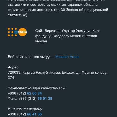
статистики и соответствующих метаданных обязаны
ссылаться на их источник. (ст. 30 Закона об официальной
статистике)
Сайт Бириккен Улуттар Уюмунун Калк
фондунун колдоосу менен иштелип
чыккан
Веб-сайтты иштеп чыгуу —
Михаил Агеев
Адрес
720033, Кыргыз Республикасы, Бишкек ш., Фрунзе көчөсү,
374
Улутстаткомдун кабылдамасы
+996 (312)
62 60 84
Факс: +996 (312)
66 01 38
Ишеним телефону
+996 (312)
66 41 65