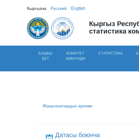
Кыргызча
Русский
English
Кыргыз Респу
статистика ко
БАШКЫ
КОМИТЕТ
СТАТИСТИКА
Б
БЕТ
ЖӨНҮНДӨ
Жаңылыктардын архиви
Датасы боюнча