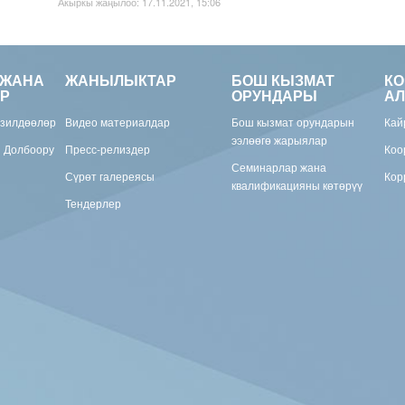
Акыркы жаңылоо: 17.11.2021, 15:06
 ЖАНА
ЖАНЫЛЫКТАР
БОШ КЫЗМАТ
К
Р
ОРУНДАРЫ
АЛ
изилдөөлөр
Видео материалдар
Бош кызмат орундарын
Кай
ээлөөгө жарыялар
н Долбоору
Пресс-релиздер
Коо
Семинарлар жана
Сүрөт галереясы
Кор
квалификацияны көтөрүү
Тендерлер