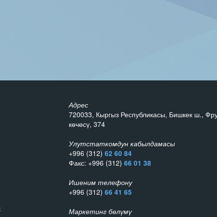
Адрес
720033, Кыргыз Республикасы, Бишкек ш., Фр
көчөсү, 374
Улутстаткомдун кабылдамасы
+996 (312)
62 60 84
Факс: +996 (312)
66 01 38
Ишеним телефону
+996 (312)
66 41 65
к
Маркетинг бөлүмү