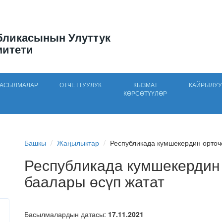
бликасынын Улуттук
митети
АСЫЛМАЛАР
ОТЧЕТТУУЛУК
КЫЗМАТ
КАЙРЫЛУУ
КӨРСӨТҮҮЛӨР
Башкы
Жаңылыктар
Республикада кумшекердин орточо
Республикада кумшекердин 
баалары өсүп жатат
Басылмалардын датасы:
17.11.2021