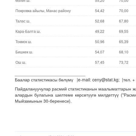
Өзгөн ш.
55,20
70,00
Покровка айылы, Манас району
54,42
70,00
Талас ш.
52,68
67,80
Кара-Балта ш.
49,22
69,55
Токмок ш.
50,96
65,39
Бишкек ш.
54,07
68,10
Ош ш.
57,45
73,72
_____________________________
Баалар статистикасы бөлүмү |e-mail: ceny@stat.kg; |тел. +
Пайдалануучулар расмий статистиканын маалыматтарын 
алардын булагына шилтеме көрсөтүүгө милдеттүү ("Расми
Мыйзамынын 30-беренеси).