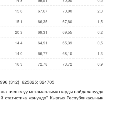
14,8
69,51
70,00
0,5
15,6
67,67
70,00
2,3
15,1
66,35
67,80
1,5
20,3
69,31
69,55
0,2
14,4
64,91
65,39
0,5
14,0
66,77
68,10
1,3
16,3
72,78
73,72
0,9
 996 (312) 625825; 324705
жана тиешелүү метамаалыматтарды пайдаланууда
й статистика жөнүндө" Кыргыз Республикасынын