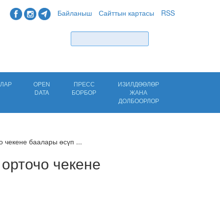
Байланыш
Сайттын картасы
RSS
Табуу
ЛАР
OPEN
ПРЕСС
ИЗИЛДӨӨЛӨР
DATA
БОРБОР
ЖАНА
ДОЛБООРЛОР
 чекене баалары өсүп ...
орточо чекене