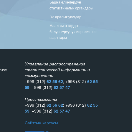
Башка өлкөлөрдүн
статистикалык органдары
Эл аралык уюмдар
Маалыматтарды
бөлүштүрүүнү лицензиялоо
шарттары
Управление распространения
унзе
статистической информации и
коммуникации
+996 (312)
62 56 62
; +996 (312)
62 55
59
; +996 (312)
62 57 47
Пресс-кызматы
+996 (312)
62 56 62
; +996 (312)
62 55
59
; +996 (312)
62 57 47
Сайттын картасы