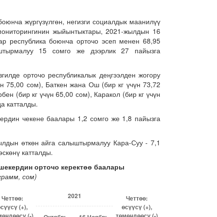
боюнча жүргүзүлгөн, негизги социалдык маанилүү
 мониторингинин жыйынтыктары, 2021-жылдын 16
ар республика боюнча орточо эсеп менен 68,95
штырмалуу 15 сомго же дээрлик 27 пайызга
гилде орточо республикалык деңгээлден жогору
үн 75,00 сом), Баткен жана Ош (бир кг үчүн 73,72
н (бир кг үчүн 65,00 сом), Каракол (бир кг үчүн
да катталды.
рдин чекене баалары 1,2 сомго же 1,8 пайызга
лдын өткөн айга салыштырмалуу Кара-Суу - 7,1
өскөнү катталды.
шекердин орточо керектөө баалары
грамм, сом)
2021
Четтөө:
Четтөө:
сүүсү (+),
өсүүсү (+),
мөндөөсү (-)
төмөндөөсү (-)