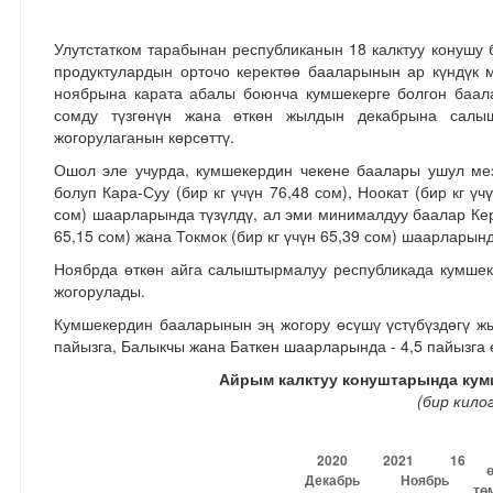
Улутстатком тарабынан республиканын 18 калктуу конушу 
продуктулардын орточо керектөө бааларынын ар күндүк
ноябрына карата абалы боюнча кумшекерге болгон баал
сомду түзгөнүн жана өткөн жылдын декабрына салы
жогорулаганын көрсөттү.
Ошол эле учурда, кумшекердин чекене баалары ушул мез
болуп Кара-Суу (бир кг үчүн 76,48 сом), Ноокат (бир кг үч
сом) шаарларында түзүлдү, ал эми минималдуу баалар Кербе
65,15 сом) жана Токмок (бир кг үчүн 65,39 сом) шаарларын
Ноябрда өткөн айга салыштырмалуу республикада кумшеке
жогорулады.
Кумшекердин бааларынын эң жогору өсүшү үстүбүздөгү жы
пайызга, Балыкчы жана Баткен шаарларында - 4,5 пайызга 
Айрым калктуу конуштарында кум
(бир кило
2020
2021 16
ө
Декабрь
Ноябрь
тө