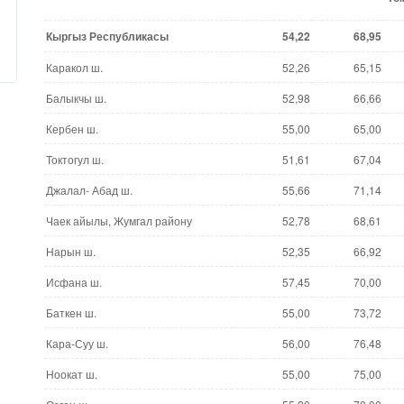
Кыргыз Республикасы
54,22
68,95
Каракол ш.
52,26
65,15
Балыкчы ш.
52,98
66,66
Кербен ш.
55,00
65,00
Токтогул ш.
51,61
67,04
Джалал- Абад ш.
55,66
71,14
Чаек айылы, Жумгал району
52,78
68,61
Нарын ш.
52,35
66,92
Исфана ш.
57,45
70,00
Баткен ш.
55,00
73,72
Кара-Суу ш.
56,00
76,48
Ноокат ш.
55,00
75,00