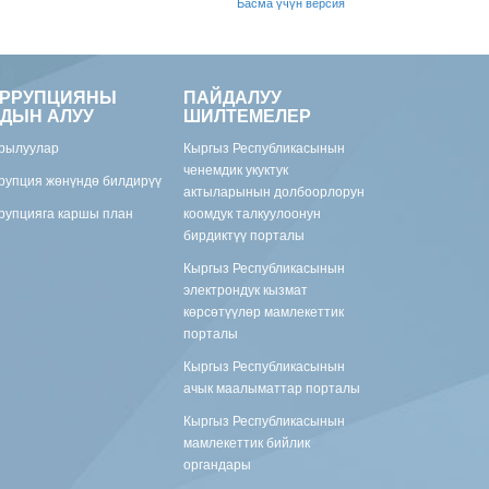
Басма үчүн версия
ОРРУПЦИЯНЫ
ПАЙДАЛУУ
ДЫН АЛУУ
ШИЛТЕМЕЛЕР
рылуулар
Кыргыз Республикасынын
ченемдик укуктук
рупция жөнүндө билдирүү
актыларынын долбоорлорун
рупцияга каршы план
коомдук талкуулоонун
бирдиктүү порталы
Кыргыз Республикасынын
электрондук кызмат
көрсөтүүлөр мамлекеттик
порталы
Кыргыз Республикасынын
ачык маалыматтар порталы
Кыргыз Республикасынын
мамлекеттик бийлик
органдары