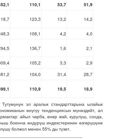
552,1
110,1
53,7
51,9
118,7
123,3
13,2
14,2
248,3
108,1
4,2
4,0
294,5
136,7
1,6
2,1
009,4
105,2
3,3
2,9
881,2
104,0
31,4
28,7
899,1
110,9
19,5
18,9
р Тутумунун эл аралык стандарттарына ылайык
ономиканын өнүгүү тенденциясын мүнөздөйт, ал
рмактар: айыл чарба, өнөр жай, курулуш, соода,
аныш боюнча өндүрүш индекстеринин өзгөрүшүнө
үлүшү болжол менен 55% ды түзөт.
__________________________________