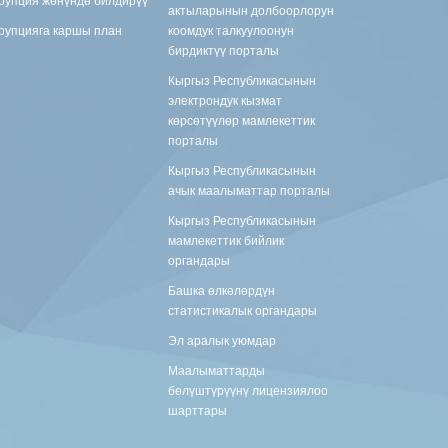
актыларынын долбоорлорун
рупцияга каршы план
коомдук талкуулоонун
бирдиктүү порталы
Кыргыз Республикасынын
электрондук кызмат
көрсөтүүлөр мамлекеттик
порталы
Кыргыз Республикасынын
ачык маалыматтар порталы
Кыргыз Республикасынын
мамлекеттик бийлик
органдары
Башка өлкөлөрдүн
статистикалык органдары
Эл аралык уюмдар
Маалыматтарды
бөлүштүрүүнү лицензиялоо
шарттары