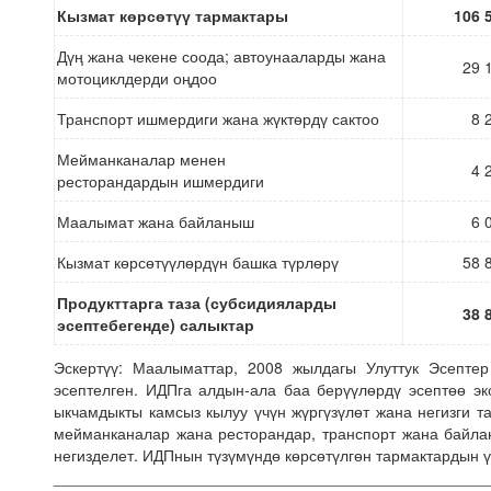
Кызмат көрсөтүү тармактары
106 
Дүң жана чекене соода; автоунааларды жана
29 
мотоциклдерди оңдоо
Транспорт ишмердиги жана жүктөрдү сактоо
8 
Мейманканалар менен
4 
ресторандардын ишмердиги
Маалымат жана байланыш
6 
Кызмат көрсөтүүлөрдүн башка түрлөрү
58 
Продукттарга таза (субсидияларды
38 
эсептебегенде) салыктар
Эскертүү: Маалыматтар, 2008 жылдагы Улуттук Эсепте
эсептелген. ИДПга алдын-ала баа берүүлөрдү эсептөө эк
ыкчамдыкты камсыз кылуу үчүн жүргүзүлөт жана негизги та
мейманканалар жана ресторандар, транспорт жана байл
негизделет. ИДПнын түзүмүндө көрсөтүлгөн тармактардын 
_________________________________________________