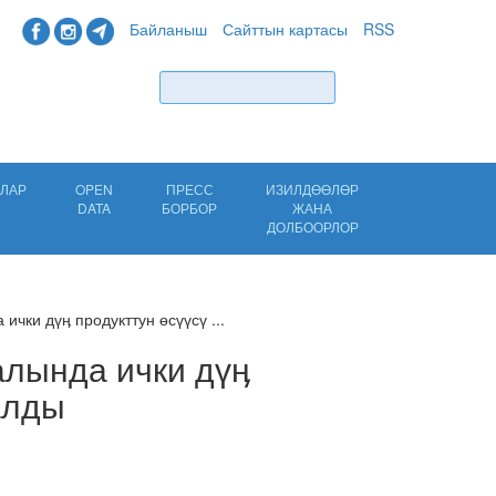
Байланыш
Сайттын картасы
RSS
Табуу
ЛАР
OPEN
ПРЕСС
ИЗИЛДӨӨЛӨР
DATA
БОРБОР
ЖАНА
ДОЛБООРЛОР
чки дүӊ продукттун өсүүсү ...
лында ички дүӊ
алды