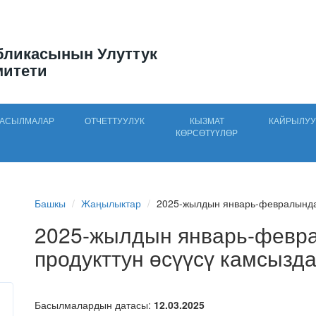
бликасынын Улуттук
митети
АСЫЛМАЛАР
ОТЧЕТТУУЛУК
КЫЗМАТ
КАЙРЫЛУУ
КӨРСӨТҮҮЛӨР
Башкы
Жаңылыктар
2025-жылдын январь-февралында и
2025-жылдын январь-февра
продукттун өсүүсү камсызд
Басылмалардын датасы:
12.03.2025