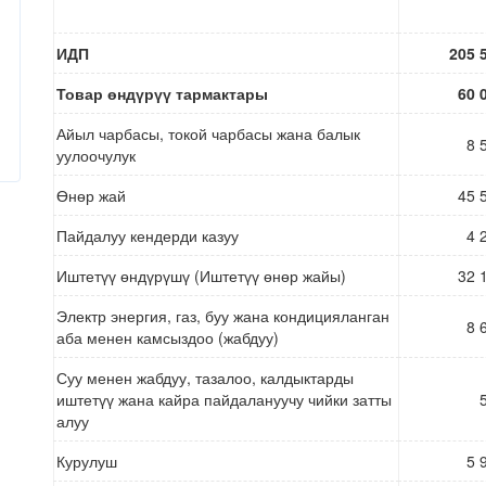
ИДП
205 
Товар өндүрүү тармактары
60 
Айыл чарбасы, токой чарбасы жана балык
8 
уулоочулук
Өнөр жай
45 
Пайдалуу кендерди казуу
4 
Иштетүү өндүрүшү (Иштетүү өнөр жайы)
32 
Электр энергия, газ, буу жана кондицияланган
8 
аба менен камсыздоо (жабдуу)
Суу менен жабдуу, тазалоо, калдыктарды
иштетүү жана кайра пайдалануучу чийки затты
алуу
Курулуш
5 