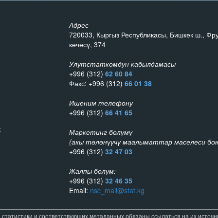
Адрес
720033, Кыргыз Республикасы, Бишкек ш., Фр
көчөсү, 374
Улутстаткомдун кабылдамасы
+996 (312)
62 60 84
Факс: +996 (312)
66 01 38
Ишеним телефону
+996 (312)
66 41 65
к
Маркетинг бөлүмү
(акы төлөнүүчү маалыматтар маселеси бою
+996 (312)
32 47 03
Жалпы бөлүм:
+996 (312)
32 46 35
Email:
nsc_mail@stat.kg
татистики и соответствующих метаданных обязаны ссылаться на их источник