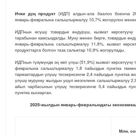
Ички дүң продукт
(ИДП) алдын-ала баалоо боюнча 2
январь-февралына салыштырмалуу 10,7% жогорулоо менен 
ИДПнын өсүшү товардык өндүрүш, кызмат көрсөтүүчү 
тарабынан камсыздалды. Муну менен бирге, товардык өнд
январь-февралына салыштырмалуу 11,8%, кызмат көрсөт
продукттарга болгон таза салыктар 10,9% жогорулады.
ИДПнын түзүмүндө эң көп үлүш (51,9%) кызмат көрсөтүүчү 
февралына салыштырмалуу 1,8 пайыздык пунктка тѳмѳн
тармактардын үлүшү тескерисинче 2,4 пайыздык пунктка ж
үлүшү мурунку жылдын ушул мезгилине салыштырмалуу 2,9 
айыл чарбасынын үлүшү тескерисинче 0,4 пайыздык пун
пунктка кыскарган.
2025-жылдын январь-февралындагы экономика
Млн. со