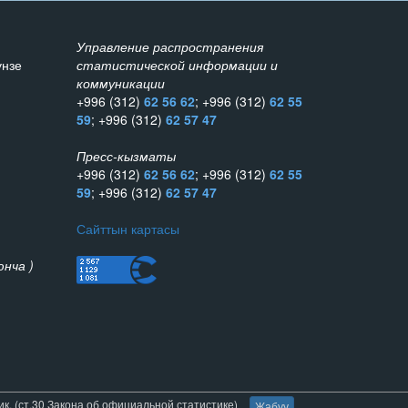
Управление распространения
унзе
статистической информации и
коммуникации
+996 (312)
62 56 62
; +996 (312)
62 55
59
; +996 (312)
62 57 47
Пресс-кызматы
+996 (312)
62 56 62
; +996 (312)
62 55
59
; +996 (312)
62 57 47
Сайттын картасы
нча )
. (ст.30 Закона об официальной статистике)
Жабуу