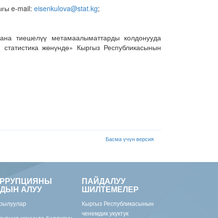
гы e-mail:
eisenkulova@stat.kg
;
жана тиешелүү метамаалыматтарды колдонууда
 статистика жөнүндө» Кыргыз Республикасынын
Басма үчүн версия
ОРРУПЦИЯНЫ
ПАЙДАЛУУ
ДЫН АЛУУ
ШИЛТЕМЕЛЕР
рылуулар
Кыргыз Республикасынын
ченемдик укуктук
рупция жөнүндө билдирүү