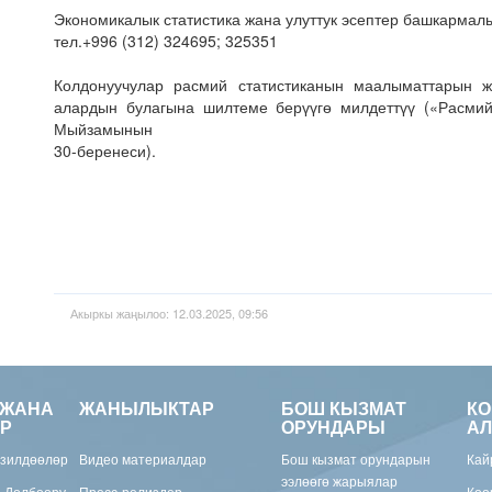
Экономикалык статистика жана улуттук эсептер башкармалы
тел.+996 (312) 324695; 325351
Колдонуучулар расмий статистиканын маалыматтарын 
алардын булагына шилтеме берүүгө милдеттүү («Расмий
Мыйзамынын
30-беренеси).
Акыркы жаңылоо: 12.03.2025, 09:56
 ЖАНА
ЖАНЫЛЫКТАР
БОШ КЫЗМАТ
К
Р
ОРУНДАРЫ
АЛ
изилдөөлөр
Видео материалдар
Бош кызмат орундарын
Кай
ээлөөгө жарыялар
н Долбоору
Пресс-релиздер
Коо