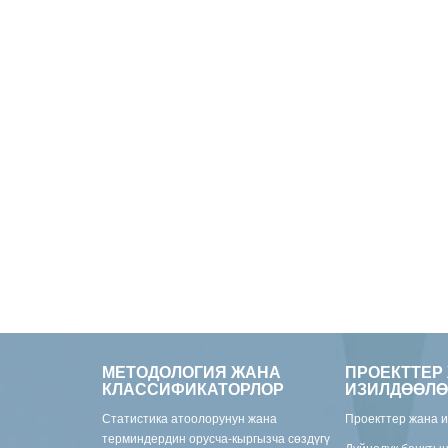
МЕТОДОЛОГИЯ ЖАНА
ПРОЕКТТЕР
КЛАССИФИКАТОРЛОР
ИЗИЛДӨӨЛӨ
Статистика атоолорунун жана
Проекттер жана 
терминдердин орусча-кыргызча сөздүгү
Дүйнөлүк банкты