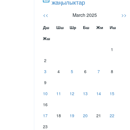
жаңылыктар
<<
March 2025
>>
Дш
Шш
Шр
Бш
Жм
Иш
Жш
1
2
3
4
5
6
7
8
9
10
11
12
13
14
15
16
17
18
19
20
21
22
23