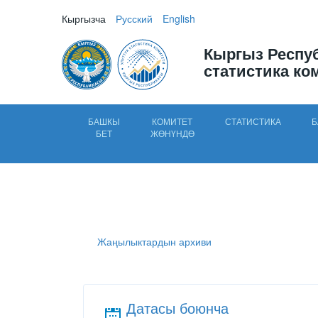
Кыргызча
Русский
English
Кыргыз Респу
статистика ко
БАШКЫ
КОМИТЕТ
СТАТИСТИКА
Б
БЕТ
ЖӨНҮНДӨ
Жаңылыктардын архиви
Датасы боюнча