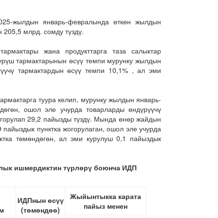
025-жылдын январь-февралында өткөн жылдын
205,5 млрд. сомду түздү.
тармактары жана продукттарга таза салыктар
үрүш тармактарынын өсүү темпи мурунку жылдын
үүчү тармактардын өсүү темпи 10,1% , ал эми
тармактарга туура келип, мурунку жылдын январь-
дѳгѳн, ошол эле учурда товарларды өндүрүүчү
огорулап 29,2 пайызды түздү. Мында өнөр жайдын
пайыздык пунктка жогорулаган, ошол эле учурда
ктка тѳмѳндѳгѳн, ал эми курулуш 0,1 пайыздык
лык
ишмердиктин
түрлөрү
боюнча ИДП
Жыйынтыкка карата
ИДПнын өсүү
пайыз менен
м
(төмөндөө)