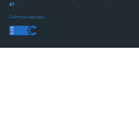
47
Сайттын картасы