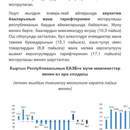
жогорулаган.
Ушул жылдын январь-май айларында
керектөө
бааларынын жана тарифтеринин
жогорулашы
республиканын бардык аймактарында байкалган. Муну
менен бирге, баалардын максималдуу өсүшү (10,3 пайыз)
Ош облусунда катталган, бул алкоголдук ичимдиктер жана
тамеки буюмдарынын (15,1 пайызга), азык-түлүк эмес
товарлардын (8,8 пайызга) жана калкка көрсөтүлүүчү
кызмат көрсөтүүлөрдүн тарифтеринин (17,1 пайызга)
жогорулашы менен шартталган.
Кыргыз Республикасынын ЕАЭБге мүчө мамлекеттер
менен өз ара соодасы
(өткөн жылдын тиешелүү мезгилине карата пайыз
менен)