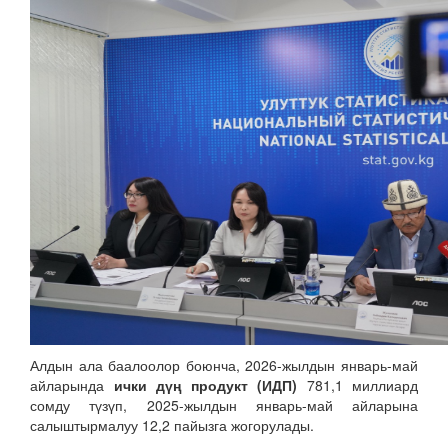
Алдын ала баалоолор боюнча, 2026-жылдын январь-май
айларында
ички дүң продукт (ИДП)
781,1 миллиард
сомду түзүп, 2025-жылдын январь-май айларына
салыштырмалуу 12,2 пайызга жогорулады.