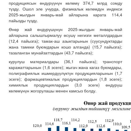
продукциясын өндүрүүнүн көлөмү 374,7 млрд сомду
түздү. Ошол эле учурда, физикалык көлөмдүн индекси
2025-жылдын январь-май айларына карата 114,4
пайызды түздү.
Өнөр жай өндүрүшүнүн 2025-жылдын январь-май
айларына салыштырмалуу өсүшү негизги металлдардын
(12,4 пайызга); тамак-аш азыктарынын (суусундуктарды
жана тамеки буюмдарын кошо алганда) (15,7 пайызга);
тазаланган мунайзаттардын (43,7 пайызга);
курулуш материалдары (36,1 пайызга); транспорт
каражаттарынын (1,6 эсеге); жыгач жана кагаз буюмдары,
полиграфиялык ишмердүүлүктүн продукцияларынын (1,7
эсеге); фармацевтикалык продукциялардын (1,8 эсеге);
химиялык продукциялардын (3,0 эсеге) өндүрүш
көлөмүнүн жогорулашы менен камсыз болду.