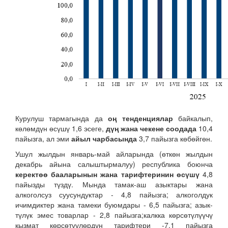
Курулуш тармагында да
оң тенденциялар
байкалып,
көлөмдүн өсүшү 1,6 эсеге,
дүң жана чекене соодада
10,4
пайызга, ал эми
айыл чарбасында
3,7 пайызга көбөйгөн.
Ушул жылдын январь-май айларында (өткөн жылдын
декабрь айына салыштырмалуу) республика боюнча
керектөө бааларынын жана тарифтеринин өсүшү
4,8
пайызды түздү. Мында тамак-аш азыктары жана
алкоголсуз суусундуктар - 4,8 пайызга; алкоголдук
ичимдиктер жана тамеки буюмдары - 6,5 пайызга; азык-
түлүк эмес товарлар - 2,8 пайызга;калкка көрсөтүлүүчү
кызмат көрсөтүүлөрдүн тарифтери -7,1 пайызга