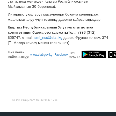
статистика жөнүндө» Кыргыз Республикасынын
Мыйзамынын 30-беренеси).
Интервью уюштуруу маселелери боюнча кененирээк
маалымат алуу үчүн төмөнкү дарекке кайрылыңыздар:
Кыргыз Республикасынын Улуттук статистика
комитетинин басма сөз кызматы
Тел.: +996 (312)
625747, e-mail:
smi_nsc@stat.kg
дарек: Фрунзе көчөсү, 374
(Т. Молдо көчөсү менен кесилишет)
Биз мене
н
тел.
www.stat.gov.kg
|
Facebook
байланышуу:
625747
Акыркы жаңылоо: 16.06.2026, 17:30