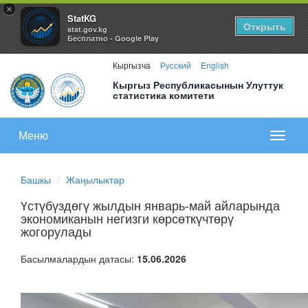
×
StatKG
Открыть
stat.gov.kg
Бесплатно - Google Play
Кыргызча
Русский
English
Кыргыз Республикасынын Улуттук
статистика комитети
Меню
Показа
меню
Башкы
Жаңылыктар
Үстүбүздөгү жылдын январь-май айларында
экономиканын негизги көрсөткүчтөрү
жогорулады
Басылмалардын датасы:
15.06.2026