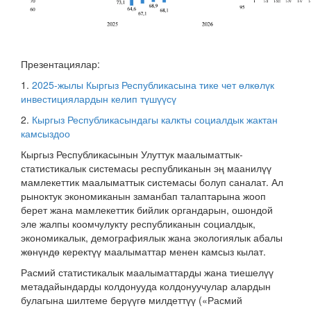
Презентациялар:
1.
2025-жылы Кыргыз Республикасына тике чет өлкөлүк
инвестициялардын келип түшүүсү
2.
Кыргыз Республикасындагы калкты социалдык жактан
камсыздоо
Кыргыз Республикасынын Улуттук маалыматтык-
статистикалык системасы республиканын эң маанилүү
мамлекеттик маалыматтык системасы болуп саналат. Ал
рыноктук экономиканын заманбап талаптарына жооп
берет жана мамлекеттик бийлик органдарын, ошондой
эле жалпы коомчулукту республиканын социалдык,
экономикалык, демографиялык жана экологиялык абалы
жөнүндө керектүү маалыматтар менен камсыз кылат.
Расмий статистикалык маалыматтарды жана тиешелүү
метадайындарды колдонууда колдонуучулар алардын
булагына шилтеме берүүгө милдеттүү («Расмий