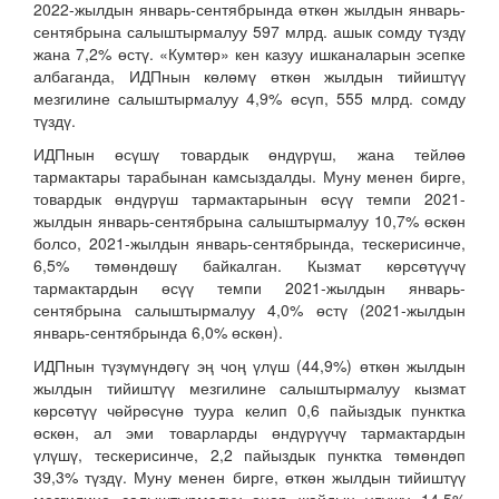
2022-жылдын январь-сентябрында өткөн жылдын январь-
сентябрына салыштырмалуу 597 млрд. ашык сомду түздү
жана 7,2% өстү. «Кумтөр» кен казуу ишканаларын эсепке
албаганда, ИДПнын көлөмү өткөн жылдын тийиштүү
мезгилине салыштырмалуу 4,9% өсүп, 555 млрд. сомду
түздү.
ИДПнын өсүшү товардык өндүрүш, жана тейлөө
тармактары тарабынан камсыздалды. Муну менен бирге,
товардык өндүрүш тармактарынын өсүү темпи 2021-
жылдын январь-сентябрына салыштырмалуу 10,7% өскөн
болсо, 2021-жылдын январь-сентябрында, тескерисинче,
6,5% төмөндөшү байкалган. Кызмат көрсөтүүчү
тармактардын өсүү темпи 2021-жылдын январь-
сентябрына салыштырмалуу 4,0% өстү (2021-жылдын
январь-сентябрында 6,0% өскөн).
ИДПнын түзүмүндөгү эң чоң үлүш (44,9%) өткөн жылдын
жылдын тийиштүү мезгилине салыштырмалуу кызмат
көрсөтүү чөйрөсүнө туура келип 0,6 пайыздык пунктка
өскөн, ал эми товарларды өндүрүүчү тармактардын
үлүшү, тескерисинче, 2,2 пайыздык пунктка төмөндөп
39,3% түздү. Муну менен бирге, өткөн жылдын тийиштүү