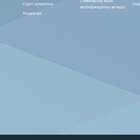
Семинарлар жана
Сүрөт галереясы
Кор
квалификацияны көтөрүү
Тендерлер