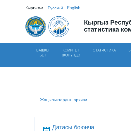
Кыргызча
Русский
English
Кыргыз Респу
статистика ко
БАШКЫ
КОМИТЕТ
СТАТИСТИКА
Б
БЕТ
ЖӨНҮНДӨ
Жаңылыктардын архиви
Датасы боюнча