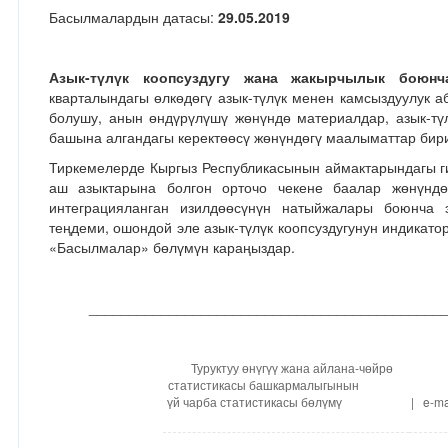
Басылмалардын датасы:
29.05.2019
Азык-түлүк коопсуздугу жана жакырчылык бою
кварталындагы өлкөдөгү азык-түлүк менен камсыздуулук а
болушу, анын өндүрүлүшү жөнүндө материалдар, азык-түл
башына алгандагы керектөөсү жөнүндөгү маалыматтар бир
Тиркемелерде Кыргыз Республикасынын аймактарындагы г
аш азыктарына болгон орточо чекене баалар жөнүнд
интеграцияланган изилдөөсүнүн натыйжалары боюнча э
теңдеми, ошондой эле азык-түлүк коопсуздугунун индикато
«Басылмалар» бөлүмүн караңыздар.
_____________________________________________
Туруктуу өнүгүү жана айлана-чөйрө
статистикасы башкармалыгынын
үй чарба статистикасы бөлүмү
| e-ma