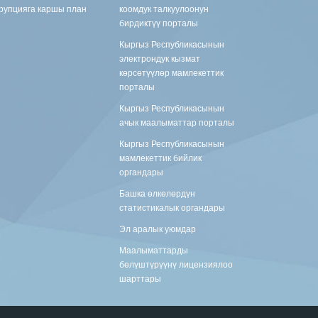
рупцияга каршы план
коомдук талкуулоонун
бирдиктүү порталы
Кыргыз Республикасынын
электрондук кызмат
көрсөтүүлөр мамлекеттик
порталы
Кыргыз Республикасынын
ачык маалыматтар порталы
Кыргыз Республикасынын
мамлекеттик бийлик
органдары
Башка өлкөлөрдүн
статистикалык органдары
Эл аралык уюмдар
Маалыматтарды
бөлүштүрүүнү лицензиялоо
шарттары