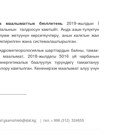
нча маалыматтык бюллетень
2019-жылдын I
балынын талдоосун камтыйт. Анда азык-түлүктүн
үккө жетүүнүн көрсөткүчтөрү, анын калктын жан
иктирилген жана системалаштырылган.
идрометеорологиялык шарттардын баяны, тамак-
ө маалымат, 2018-жылдагы 5016 үй чарбанын
нергетикалык баалуулук түрүндөгү тамактануу
рлору камтылган. Кененирээк маалымат алуу үчүн
___________
il:gsamohleb@stat.kg; | тел. + 996 (312) 324655