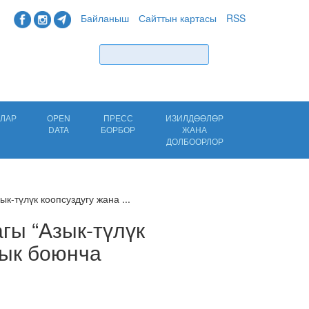
Байланыш
Сайттын картасы
RSS
Табуу
ЛАР
OPEN
ПРЕСС
ИЗИЛДӨӨЛӨР
DATA
БОРБОР
ЖАНА
ДОЛБООРЛОР
к-түлүк коопсуздугу жана ...
гы “Азык-түлүк
лык боюнча