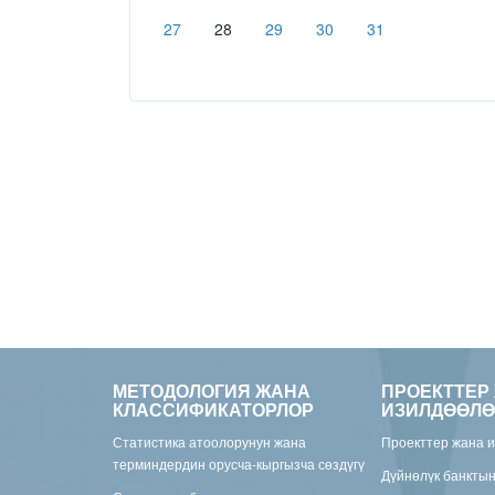
27
28
29
30
31
МЕТОДОЛОГИЯ ЖАНА
ПРОЕКТТЕР
КЛАССИФИКАТОРЛОР
ИЗИЛДӨӨЛӨ
Статистика атоолорунун жана
Проекттер жана 
терминдердин орусча-кыргызча сөздүгү
Дүйнөлүк банкты