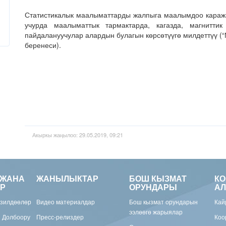
Статистикалык маалыматтарды жалпыга маалымдоо караж
учурда маалыматтык тармактарда, кагазда, магнитти
пайдалануучулар алардын булагын көрсөтүүгө милдеттүү (
беренеси).
Акыркы жаңылоо: 29.05.2019, 09:21
 ЖАНА
ЖАНЫЛЫКТАР
БОШ КЫЗМАТ
К
Р
ОРУНДАРЫ
АЛ
изилдөөлөр
Видео материалдар
Бош кызмат орундарын
Кай
ээлөөгө жарыялар
н Долбоору
Пресс-релиздер
Коо