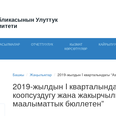
бликасынын Улуттук
митети
АСЫЛМАЛАР
ОТЧЕТТУУЛУК
КЫЗМАТ
КАЙРЫЛУУ
КӨРСӨТҮҮЛӨР
Башкы
Жаңылыктар
2019-жылдын I кварталындагы “Азы
2019-жылдын I кварталында
коопсуздугу жана жакырчы
маалыматтык бюллетен”