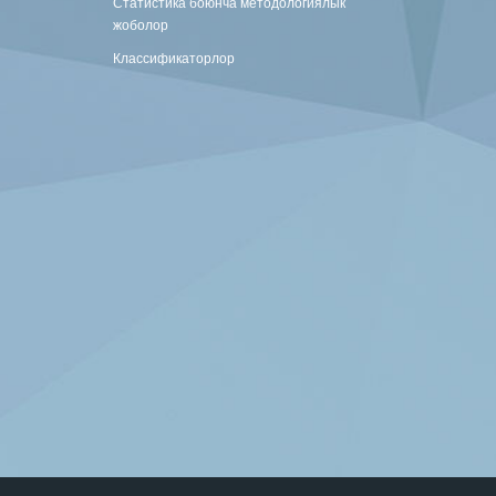
Статистика боюнча методологиялык
жоболор
Классификаторлор