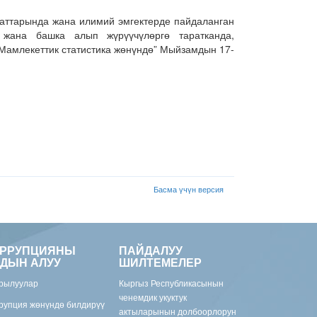
аттарында жана илимий эмгектерде пайдаланган
к жана башка алып жүрүүчүлөргө таратканда,
“Мамлекеттик статистика жөнүндө” Мыйзамдын 17-
Басма үчүн версия
ОРРУПЦИЯНЫ
ПАЙДАЛУУ
ДЫН АЛУУ
ШИЛТЕМЕЛЕР
рылуулар
Кыргыз Республикасынын
ченемдик укуктук
рупция жөнүндө билдирүү
актыларынын долбоорлорун