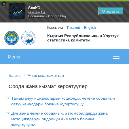
×
StatKG
Открыть
stat.gov.kg
Бесплатно - Google Play
Кыргызча
Русский
English
Кыргыз Республикасынын Улуттук
статистика комитети
Меню
Показа
меню
Башкы
Ачык маалыматтар
Соода жана кызмат көрсөтүүлөр
Тамактануу ишканаларын кошкондо, чекене сооданын
сатуу каналдары боюнча жүгүртүлүшү
Дүң жана чекене сооданын, автомобилдерди жана
мотоциклдерди оңдоонун аймактар боюнча
жүгүртүлүшү