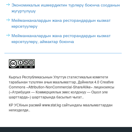
Экономикалык ишмердиктин түрлөрү боюнча сооданын
жүгүртүлүшү
Мейманканалардын жана ресторандардын кызмат
көрсөтүүлөрү
Мейманканалардын жана ресторандардын кызмат
көрсөтүүлөрү, аймактар боюнча
Кыргыз Республикасынын Улуттук статистикалык комитети
тарабынан түзүлгөн ачык маалыматтар, Дүйнөлүк 4.0 Creative
Commons «Attribution-NonCommercial-ShareAlike» лицензиясы
(«Атрибуция — Коммерциялык эмес колдонуу — Ошол эле
шарттарда») шарттарында басылып чыгат.
.
КР УСКнын расмий www.stat.kg сайтындагы маалыматтардан
негизделди..