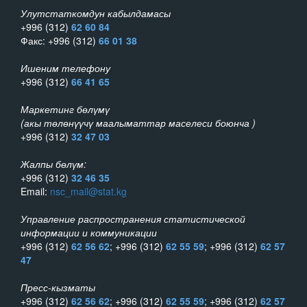
Улутстаткомдун кабылдамасы
+996 (312)
62 60 84
Факс: +996 (312)
66 01 38
Ишеним телефону
+996 (312)
66 41 65
Маркетинг бөлүмү
(акы төлөнүүчү маалыматтар маселеси боюнча )
+996 (312)
32 47 03
Жалпы бөлүм:
+996 (312)
32 46 35
Email:
nsc_mail@stat.kg
Управление распространения статистической
информации и коммуникации
+996 (312)
62 56 62
; +996 (312)
62 55 59
; +996 (312)
62 57
47
Пресс-кызматы
+996 (312)
62 56 62
; +996 (312)
62 55 59
; +996 (312)
62 57