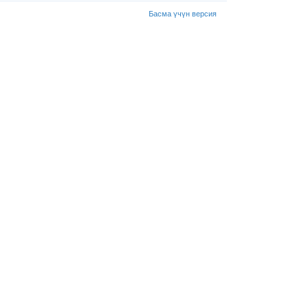
Басма үчүн версия