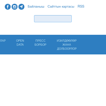
Байланыш
Сайттын картасы
RSS
Табуу
ЛАР
OPEN
ПРЕСС
ИЗИЛДӨӨЛӨР
DATA
БОРБОР
ЖАНА
ДОЛБООРЛОР