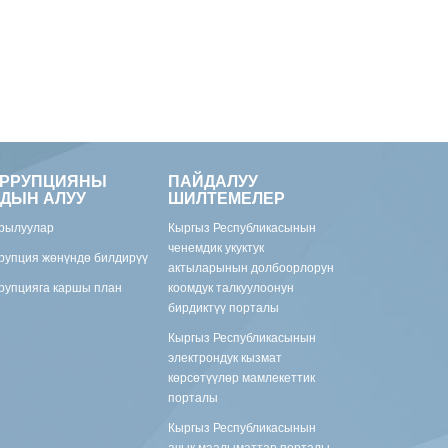
ОРРУПЦИЯНЫ
ПАЙДАЛУУ
ДЫН АЛУУ
ШИЛТЕМЕЛЕР
рылуулар
Кыргыз Республикасынын
ченемдик укуктук
рупция жөнүндө билдирүү
актыларынын долбоорлорун
рупцияга каршы план
коомдук талкуулоонун
бирдиктүү порталы
Кыргыз Республикасынын
электрондук кызмат
көрсөтүүлөр мамлекеттик
порталы
Кыргыз Республикасынын
ачык маалыматтар порталы