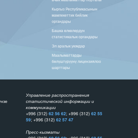
Кыргыз Республикасынын
мамлекеттик бийлик
органдары
Башка өлкөлөрдүн
статистикалык органдары
Эл аралык уюмдар
Маалыматтарды
бөлүштүрүүнү лицензиялоо
шарттары
Управление распространения
унзе
статистической информации и
коммуникации
+996 (312)
62 56 62
; +996 (312)
62 55
59
; +996 (312)
62 57 47
Пресс-кызматы