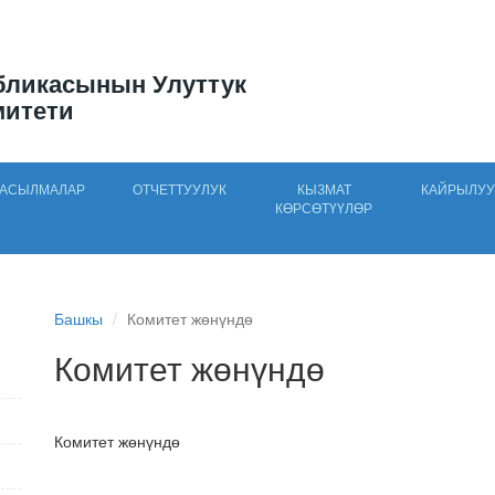
бликасынын Улуттук
митети
АСЫЛМАЛАР
ОТЧЕТТУУЛУК
КЫЗМАТ
КАЙРЫЛУУ
КӨРСӨТҮҮЛӨР
Башкы
Комитет жөнүндө
Комитет жөнүндө
Комитет жөнүндө