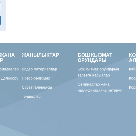
 ЖАНА
ЖАНЫЛЫКТАР
БОШ КЫЗМАТ
К
Р
ОРУНДАРЫ
АЛ
изилдөөлөр
Видео материалдар
Бош кызмат орундарын
Кай
ээлөөгө жарыялар
н Долбоору
Пресс-релиздер
Коо
Семинарлар жана
Сүрөт галереясы
Кор
квалификацияны көтөрүү
Тендерлер