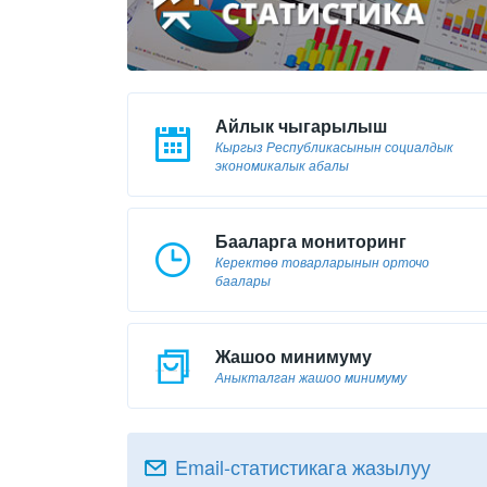
Айлык чыгарылыш
Кыргыз Республикасынын социалдык
экономикалык абалы
Бааларга мониторинг
Керектөө товарларынын орточо
баалары
Жашоо минимуму
Аныкталган жашоо минимуму
Email-статистикага жазылуу