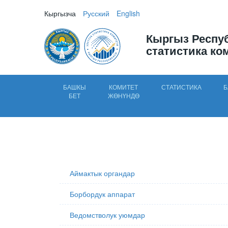
Кыргызча
Русский
English
Кыргыз Респу
статистика ко
БАШКЫ
КОМИТЕТ
СТАТИСТИКА
Б
БЕТ
ЖӨНҮНДӨ
Аймактык органдар
Борбордук аппарат
Ведомстволук уюмдар