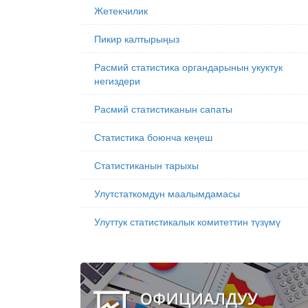
Жетекчилик
Пикир калтырыңыз
Расмий статистика органдарынын укуктук
негиздери
Расмий статистиканын сапаты
Статистика боюнча кеңеш
Статистиканын тарыхы
Улутстаткомдун маалымдамасы
Улуттук статистикалык комитеттин түзүмү