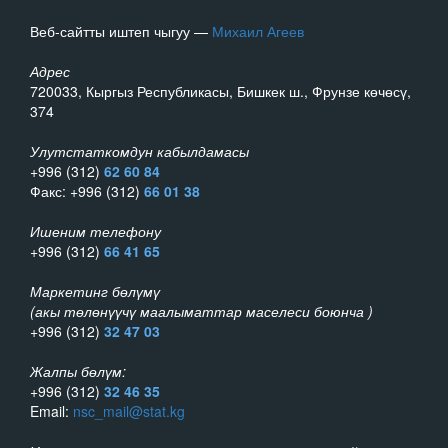
Веб-сайтты иштеп чыгуу —
Михаил Агеев
Адрес
720033, Кыргыз Республикасы, Бишкек ш., Фрунзе көчөсү,
374
Улутстаткомдун кабылдамасы
+996 (312)
62 60 84
Факс: +996 (312)
66 01 38
Ишеним телефону
+996 (312)
66 41 65
Маркетинг бөлүмү
(акы төлөнүүчү маалыматтар маселеси боюнча )
+996 (312)
32 47 03
Жалпы бөлүм:
+996 (312)
32 46 35
Email:
nsc_mail@stat.kg