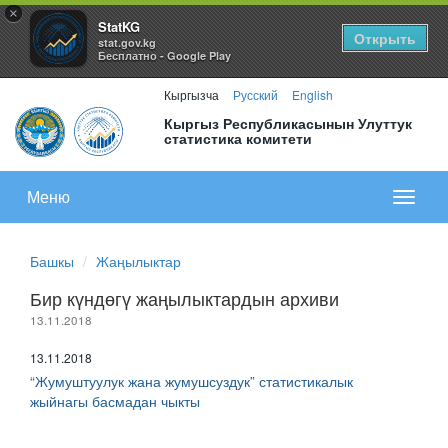
×
StatKG
Открыть
stat.gov.kg
Бесплатно - Google Play
Кыргызча
Русский
English
Кыргыз Республикасынын Улуттук
статистика комитети
Меню
Показа
меню
Башкы
Жаңылыктар
Бир күндөгү жаңылыктардын архиви
13.11.2018
13.11.2018
“Жумуштуулук жана жумушсуздук” статистикалык
жыйнагы басмадан чыкты