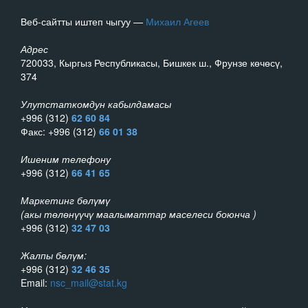
Веб-сайтты иштеп чыгуу —
Михаил Агеев
Адрес
720033, Кыргыз Республикасы, Бишкек ш., Фрунзе көчөсү,
374
Улутстаткомдун кабылдамасы
+996 (312)
62 60 84
Факс: +996 (312)
66 01 38
Ишеним телефону
+996 (312)
66 41 65
Маркетинг бөлүмү
(акы төлөнүүчү маалыматтар маселеси боюнча )
+996 (312)
32 47 03
Жалпы бөлүм:
+996 (312)
32 46 35
Email:
nsc_mail@stat.kg