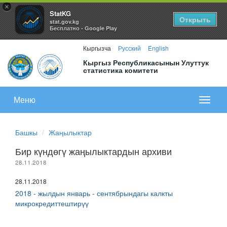
×
StatKG
Открыть
stat.gov.kg
Бесплатно - Google Play
Кыргызча
Русский
English
Кыргыз Республикасынын Улуттук
статистика комитети
Меню
Показа
меню
Башкы
Жаңылыктар
Бир күндөгү жаңылыктардын архиви
28.11.2018
28.11.2018
2018 - жылдын январь - сентябрындагы калкты
микрокредиттештирүү