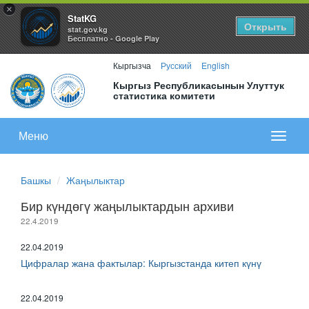
×
StatKG
Открыть
stat.gov.kg
Бесплатно - Google Play
Кыргызча
Русский
English
Кыргыз Республикасынын Улуттук
статистика комитети
Меню
Показа
меню
Башкы
Жаңылыктар
Бир күндөгү жаңылыктардын архиви
22.4.2019
22.04.2019
Цифралар жана фактылар: Кыргызстанда китеп күнү
22.04.2019