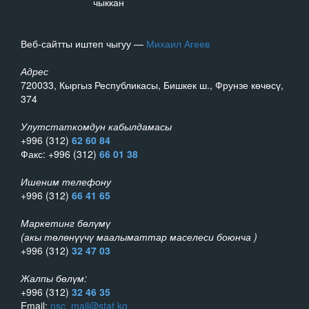
чыккан
Веб-сайтты иштеп чыгуу —
Михаил Агеев
Адрес
720033, Кыргыз Республикасы, Бишкек ш., Фрунзе көчөсү,
374
Улутстаткомдун кабылдамасы
+996 (312)
62 60 84
Факс: +996 (312)
66 01 38
Ишеним телефону
+996 (312)
66 41 65
Маркетинг бөлүмү
(акы төлөнүүчү маалыматтар маселеси боюнча )
+996 (312)
32 47 03
Жалпы бөлүм:
+996 (312)
32 46 35
Email:
nsc_mail@stat.kg