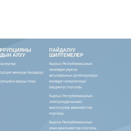
ОРРУПЦИЯНЫ
ПАЙДАЛУУ
ДЫН АЛУУ
ШИЛТЕМЕЛЕР
рылуулар
Кыргыз Республикасынын
ченемдик укуктук
рупция жөнүндө билдирүү
актыларынын долбоорлорун
рупцияга каршы план
коомдук талкуулоонун
бирдиктүү порталы
Кыргыз Республикасынын
электрондук кызмат
көрсөтүүлөр мамлекеттик
порталы
Кыргыз Республикасынын
ачык маалыматтар порталы