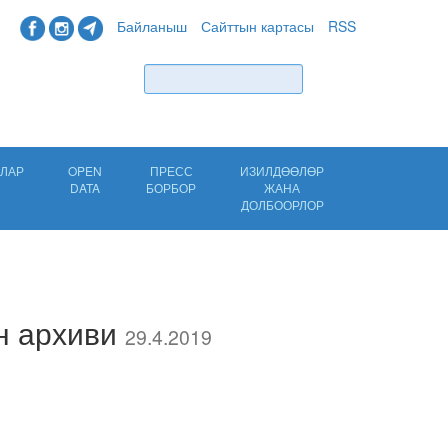
Байланыш
Сайттын картасы
RSS
Табуу
ЛАР
OPEN
ПРЕСС
ИЗИЛДӨӨЛӨР
DATA
БОРБОР
ЖАНА
ДОЛБООРЛОР
н архиви
29.4.2019