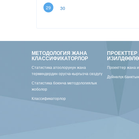
29
30
МЕТОДОЛОГИЯ ЖАНА
ПРОЕКТТЕР
КЛАССИФИКАТОРЛОР
ИЗИЛДӨӨЛӨ
Статистика атоолорунун жана
Проекттер жана 
терминдердин орусча-кыргызча сөздүгү
Дүйнөлүк банкты
Статистика боюнча методологиялык
жоболор
Классификаторлор