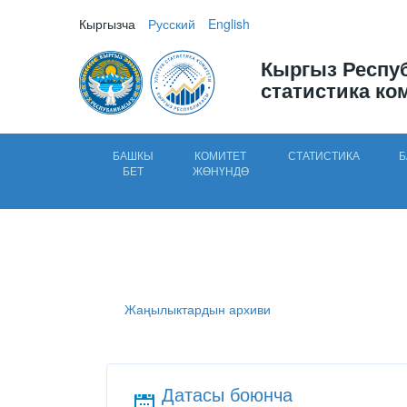
Кыргызча
Русский
English
Кыргыз Респу
статистика ко
БАШКЫ
КОМИТЕТ
СТАТИСТИКА
Б
БЕТ
ЖӨНҮНДӨ
Жаңылыктардын архиви
Датасы боюнча