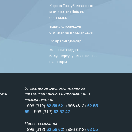
Кыргыз Республикасынын
мамлекеттик бийлик
органдары
Башка өлкөлөрдүн
статистикалык органдары
Эл аралык уюмдар
Маалыматтарды
бөлүштүрүүнү лицензиялоо
шарттары
Управление распространения
унзе
статистической информации и
коммуникации
+996 (312)
62 56 62
; +996 (312)
62 55
59
; +996 (312)
62 57 47
Пресс-кызматы
+996 (312)
62 56 62
; +996 (312)
62 55