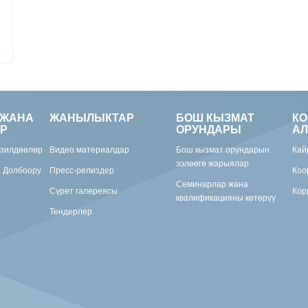
 ЖАНА
ЖАНЫЛЫКТАР
БОШ КЫЗМАТ
К
Р
ОРУНДАРЫ
АЛ
изилдөөлөр
Видео материалдар
Бош кызмат орундарын
Кай
ээлөөгө жарыялар
н Долбоору
Пресс-релиздер
Коо
Семинарлар жана
Сүрөт галереясы
Кор
квалификацияны көтөрүү
Тендерлер