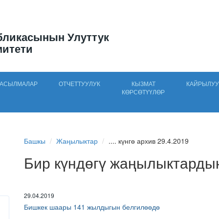
бликасынын Улуттук
митети
АСЫЛМАЛАР
ОТЧЕТТУУЛУК
КЫЗМАТ
КАЙРЫЛУУ
КӨРСӨТҮҮЛӨР
Башкы
Жаңылыктар
.... күнгө архив 29.4.2019
Бир күндөгү жаңылыктарды
29.04.2019
Бишкек шаары 141 жылдыгын белгилөөдө