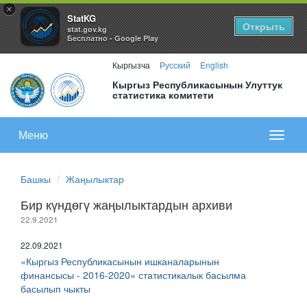
×
StatKG
Открыть
stat.gov.kg
Бесплатно - Google Play
Кыргызча
Русский
English
Кыргыз Республикасынын Улуттук
статистика комитети
Меню
Показа
меню
Башкы
Жаңылыктар
Бир күндөгү жаңылыктардын архиви
22.9.2021
22.09.2021
«Кыргыз Республикасынын ишканаларынын
финансысы - 2016-2020» статистикалык басылма
басылып чыкты