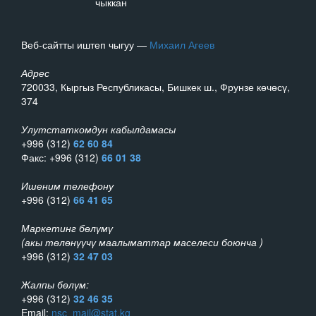
чыккан
Веб-сайтты иштеп чыгуу —
Михаил Агеев
Адрес
720033, Кыргыз Республикасы, Бишкек ш., Фрунзе көчөсү,
374
Улутстаткомдун кабылдамасы
+996 (312)
62 60 84
Факс: +996 (312)
66 01 38
Ишеним телефону
+996 (312)
66 41 65
Маркетинг бөлүмү
(акы төлөнүүчү маалыматтар маселеси боюнча )
+996 (312)
32 47 03
Жалпы бөлүм:
+996 (312)
32 46 35
Email:
nsc_mail@stat.kg