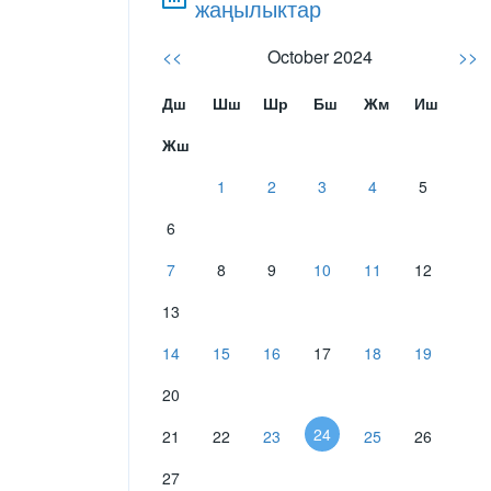
жаңылыктар
<<
October 2024
>>
Дш
Шш
Шр
Бш
Жм
Иш
Жш
1
2
3
4
5
6
7
8
9
10
11
12
13
14
15
16
17
18
19
20
24
21
22
23
25
26
27