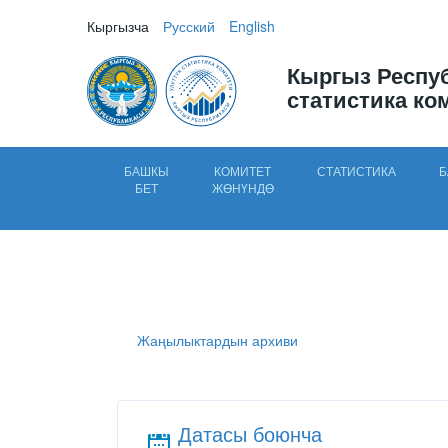
Кыргызча
Русский
English
Кыргыз Респу
статистика ко
БАШКЫ
КОМИТЕТ
СТАТИСТИКА
Б
БЕТ
ЖӨНҮНДӨ
Жаңылыктардын архиви
Датасы боюнча