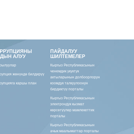
ОРРУПЦИЯНЫ
ПАЙДАЛУУ
ДЫН АЛУУ
ШИЛТЕМЕЛЕР
рылуулар
Кыргыз Республикасынын
ченемдик укуктук
рупция жөнүндө билдирүү
актыларынын долбоорлорун
рупцияга каршы план
коомдук талкуулоонун
бирдиктүү порталы
Кыргыз Республикасынын
электрондук кызмат
көрсөтүүлөр мамлекеттик
порталы
Кыргыз Республикасынын
ачык маалыматтар порталы