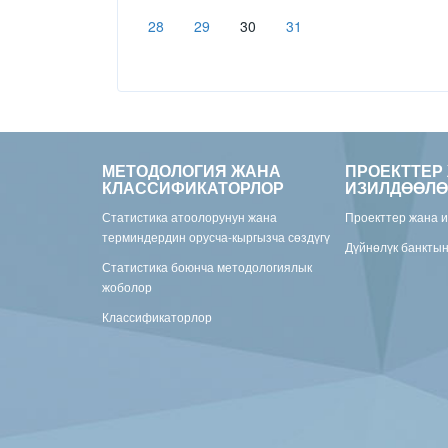
28
29
30
31
МЕТОДОЛОГИЯ ЖАНА
ПРОЕКТТЕР
КЛАССИФИКАТОРЛОР
ИЗИЛДӨӨЛӨ
Статистика атоолорунун жана
Проекттер жана 
терминдердин орусча-кыргызча сөздүгү
Дүйнөлүк банкты
Статистика боюнча методологиялык
жоболор
Классификаторлор