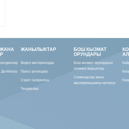
 ЖАНА
ЖАНЫЛЫКТАР
БОШ КЫЗМАТ
К
Р
ОРУНДАРЫ
АЛ
изилдөөлөр
Видео материалдар
Бош кызмат орундарын
Кай
ээлөөгө жарыялар
н Долбоору
Пресс-релиздер
Коо
Семинарлар жана
Сүрөт галереясы
Кор
квалификацияны көтөрүү
Тендерлер