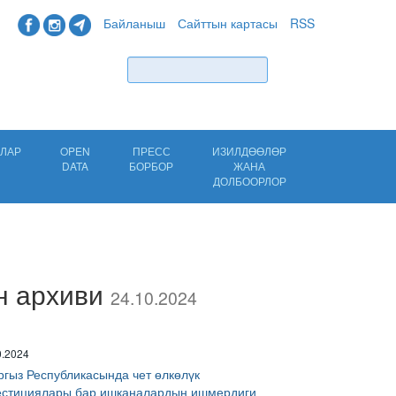
Байланыш
Сайттын картасы
RSS
Табуу
ЛАР
OPEN
ПРЕСС
ИЗИЛДӨӨЛӨР
DATA
БОРБОР
ЖАНА
ДОЛБООРЛОР
н архиви
24.10.2024
0.2024
ргыз Республикасында чет өлкөлүк
естициялары бар ишканалардын ишмердиги