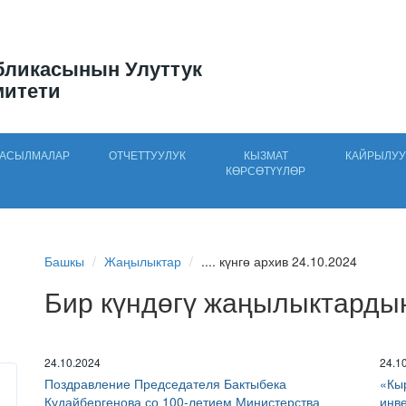
бликасынын Улуттук
митети
АСЫЛМАЛАР
ОТЧЕТТУУЛУК
КЫЗМАТ
КАЙРЫЛУУ
КӨРСӨТҮҮЛӨР
Башкы
Жаңылыктар
.... күнгө архив 24.10.2024
Бир күндөгү жаңылыктарды
24.10.2024
24.1
Поздравление Председателя Бактыбека
«Кы
Кудайбергенова со 100-летием Министерства
инв