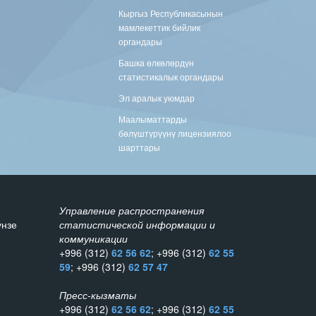
Кыргыз Республикасынын
мамлекеттик бийлик
органдары
Башка өлкөлөрдүн
статистикалык органдары
Эл аралык уюмдар
Маалыматтарды
бөлүштүрүүнү лицензиялоо
шарттары
Управление распространения
унзе
статистической информации и
коммуникации
+996 (312)
62 56 62
; +996 (312)
62 55
59
; +996 (312)
62 57 47
Пресс-кызматы
+996 (312)
62 56 62
; +996 (312)
62 55