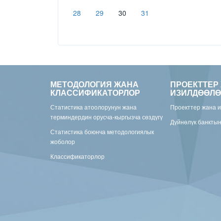
28
29
30
31
МЕТОДОЛОГИЯ ЖАНА
ПРОЕКТТЕР
КЛАССИФИКАТОРЛОР
ИЗИЛДӨӨЛӨ
Статистика атоолорунун жана
Проекттер жана 
терминдердин орусча-кыргызча сөздүгү
Дүйнөлүк банкты
Статистика боюнча методологиялык
жоболор
Классификаторлор