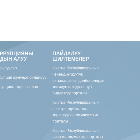
ОРРУПЦИЯНЫ
ПАЙДАЛУУ
ДЫН АЛУУ
ШИЛТЕМЕЛЕР
рылуулар
Кыргыз Республикасынын
ченемдик укуктук
рупция жөнүндө билдирүү
актыларынын долбоорлорун
рупцияга каршы план
коомдук талкуулоонун
бирдиктүү порталы
Кыргыз Республикасынын
электрондук кызмат
көрсөтүүлөр мамлекеттик
порталы
Кыргыз Республикасынын
ачык маалыматтар порталы