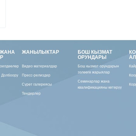
 ЖАНА
ЖАНЫЛЫКТАР
БОШ КЫЗМАТ
К
Р
ОРУНДАРЫ
АЛ
изилдөөлөр
Видео материалдар
Бош кызмат орундарын
Кай
ээлөөгө жарыялар
н Долбоору
Пресс-релиздер
Коо
Семинарлар жана
Сүрөт галереясы
Кор
квалификацияны көтөрүү
Тендерлер