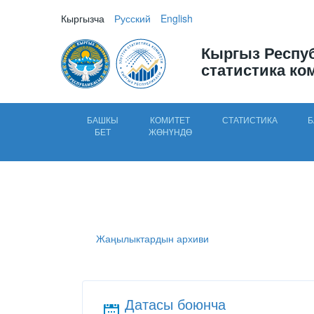
Кыргызча
Русский
English
Кыргыз Респу
статистика ко
БАШКЫ
КОМИТЕТ
СТАТИСТИКА
Б
БЕТ
ЖӨНҮНДӨ
Жаңылыктардын архиви
Датасы боюнча