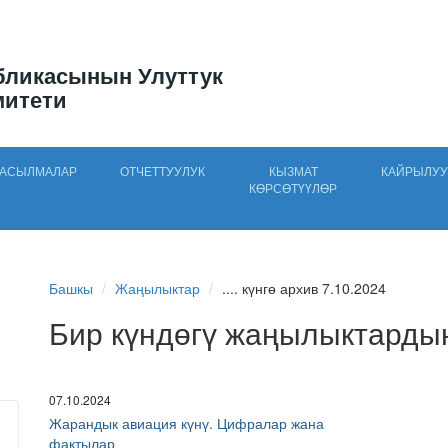
бликасынын Улуттук
митети
АСЫЛМАЛАР
ОТЧЕТТУУЛУК
КЫЗМАТ
КАЙРЫЛУУ
КӨРСӨТҮҮЛӨР
Башкы
Жаңылыктар
.... күнгө архив 7.10.2024
Бир күндөгү жаңылыктарды
07.10.2024
Жарандык авиация күнү. Цифралар жана
фактылар