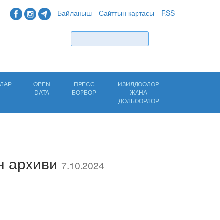
Байланыш
Сайттын картасы
RSS
Табуу
ЛАР
OPEN
ПРЕСС
ИЗИЛДӨӨЛӨР
DATA
БОРБОР
ЖАНА
ДОЛБООРЛОР
н архиви
7.10.2024