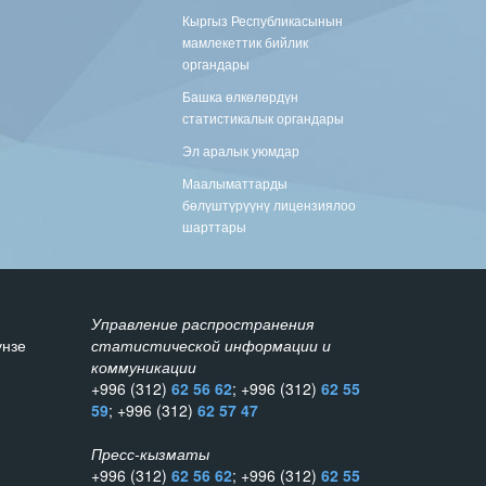
Кыргыз Республикасынын
мамлекеттик бийлик
органдары
Башка өлкөлөрдүн
статистикалык органдары
Эл аралык уюмдар
Маалыматтарды
бөлүштүрүүнү лицензиялоо
шарттары
Управление распространения
унзе
статистической информации и
коммуникации
+996 (312)
62 56 62
; +996 (312)
62 55
59
; +996 (312)
62 57 47
Пресс-кызматы
+996 (312)
62 56 62
; +996 (312)
62 55