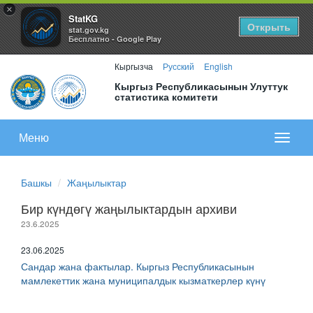
×
StatKG
Открыть
stat.gov.kg
Бесплатно - Google Play
Кыргызча
Русский
English
Кыргыз Республикасынын Улуттук
статистика комитети
Меню
Показа
меню
Башкы
Жаңылыктар
Бир күндөгү жаңылыктардын архиви
23.6.2025
23.06.2025
Сандар жана фактылар. Кыргыз Республикасынын
мамлекеттик жана муниципалдык кызматкерлер күнү