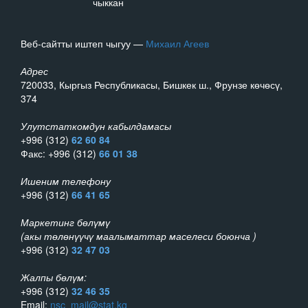
чыккан
Веб-сайтты иштеп чыгуу —
Михаил Агеев
Адрес
720033, Кыргыз Республикасы, Бишкек ш., Фрунзе көчөсү,
374
Улутстаткомдун кабылдамасы
+996 (312)
62 60 84
Факс: +996 (312)
66 01 38
Ишеним телефону
+996 (312)
66 41 65
Маркетинг бөлүмү
(акы төлөнүүчү маалыматтар маселеси боюнча )
+996 (312)
32 47 03
Жалпы бөлүм:
+996 (312)
32 46 35
Email:
nsc_mail@stat.kg