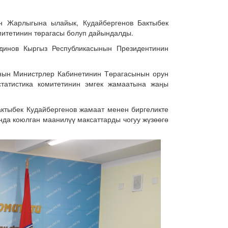
н Жарлыгына ылайык, Кудайбергенов Бактыбек
митетинин төрагасы болуп дайындалды.
динов Кыргыз Республикасынын Президентинин
ынын Министрлер Кабинетинин Төрагасынын орун
статистика комитетинин эмгек жамаатына жаңы
ктыбек Кудайбергенов жамаат менен биргеликте
да коюлган маанилүү максаттарды чогуу жүзөөгө