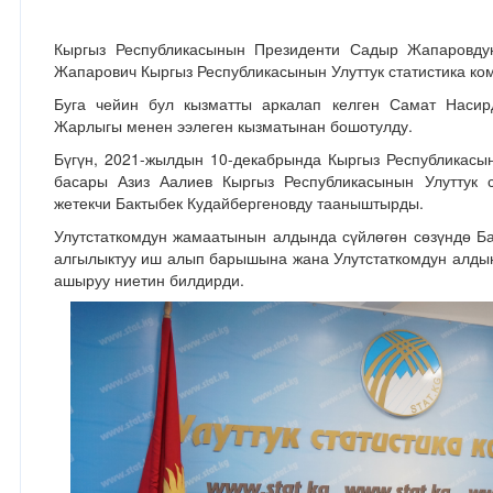
Кыргыз Республикасынын Президенти Садыр Жапаровду
Жапарович Кыргыз Республикасынын Улуттук статистика ко
Буга чейин бул кызматты аркалап келген Самат Насир
Жарлыгы менен ээлеген кызматынан бошотулду.
Бүгүн, 2021-жылдын 10-декабрында Кыргыз Республикас
басары Азиз Аалиев Кыргыз Республикасынын Улуттук 
жетекчи Бактыбек Кудайбергеновду тааныштырды.
Улутстаткомдун жамаатынын алдында сүйлөгөн сөзүндө Ба
алгылыктуу иш алып барышына жана Улутстаткомдун алдын
ашыруу ниетин билдирди.