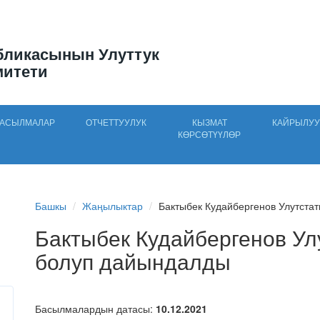
бликасынын Улуттук
митети
АСЫЛМАЛАР
ОТЧЕТТУУЛУК
КЫЗМАТ
КАЙРЫЛУУ
КӨРСӨТҮҮЛӨР
Башкы
Жаңылыктар
Бактыбек Кудайбергенов Улутста
Бактыбек Кудайбергенов Ул
болуп дайындалды
Басылмалардын датасы:
10.12.2021