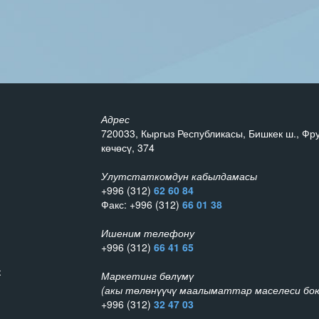
Адрес
720033, Кыргыз Республикасы, Бишкек ш., Фр
көчөсү, 374
Улутстаткомдун кабылдамасы
+996 (312)
62 60 84
Факс: +996 (312)
66 01 38
Ишеним телефону
+996 (312)
66 41 65
к
Маркетинг бөлүмү
(акы төлөнүүчү маалыматтар маселеси бою
+996 (312)
32 47 03