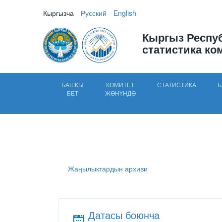
Кыргызча
Русский
English
Кыргыз Респу
статистика ко
БАШКЫ
КОМИТЕТ
СТАТИСТИКА
Б
БЕТ
ЖӨНҮНДӨ
Жаңылыктардын архиви
Датасы боюнча