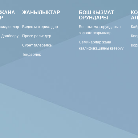
 ЖАНА
ЖАНЫЛЫКТАР
БОШ КЫЗМАТ
К
Р
ОРУНДАРЫ
АЛ
изилдөөлөр
Видео материалдар
Бош кызмат орундарын
Кай
ээлөөгө жарыялар
н Долбоору
Пресс-релиздер
Коо
Семинарлар жана
Сүрөт галереясы
Кор
квалификацияны көтөрүү
Тендерлер