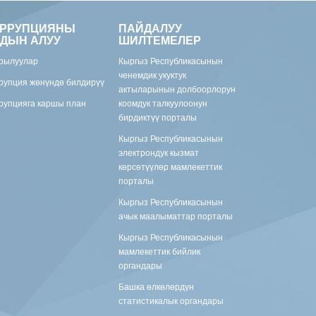
ОРРУПЦИЯНЫ
ПАЙДАЛУУ
ДЫН АЛУУ
ШИЛТЕМЕЛЕР
рылуулар
Кыргыз Республикасынын
ченемдик укуктук
рупция жөнүндө билдирүү
актыларынын долбоорлорун
рупцияга каршы план
коомдук талкуулоонун
бирдиктүү порталы
Кыргыз Республикасынын
электрондук кызмат
көрсөтүүлөр мамлекеттик
порталы
Кыргыз Республикасынын
ачык маалыматтар порталы
Кыргыз Республикасынын
мамлекеттик бийлик
органдары
Башка өлкөлөрдүн
статистикалык органдары