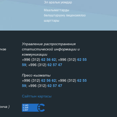
Эл аралык уюмдар
Маалыматтарды
бөлүштүрүүнү лицензиялоо
шарттары
Управление распространения
унзе
статистической информации и
коммуникации
+996 (312)
62 56 62
; +996 (312)
62 55
59
; +996 (312)
62 57 47
Пресс-кызматы
+996 (312)
62 56 62
; +996 (312)
62 55
59
; +996 (312)
62 57 47
Сайттын картасы
нча )