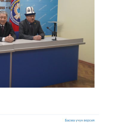
Басма үчүн версия