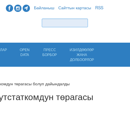
Байланыш
Сайттын картасы
RSS
Табуу
ЛАР
OPEN
ПРЕСС
ИЗИЛДӨӨЛӨР
DATA
БОРБОР
ЖАНА
ДОЛБООРЛОР
ткомдун төрагасы болуп дайындалды
утстаткомдун төрагасы