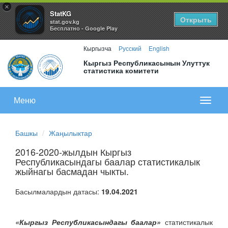
×
StatKG
Открыть
stat.gov.kg
Бесплатно - Google Play
Кыргызча
Русский
English
Кыргыз Республикасынын Улуттук
статистика комитети
Меню
Показа
меню
Башкы
Жаңылыктар
2016-2020-жылдын Кыргыз
Республикасындагы баалар статистикалык
жыйнагы басмадан чыкты.
Басылмалардын датасы:
19.04.2021
«Кыргыз Республикасындагы баалар»
статистикалык