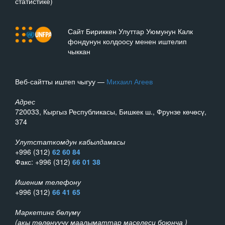
статистике)
Сайт Бириккен Улуттар Уюмунун Калк
фондунун колдоосу менен иштелип
чыккан
Веб-сайтты иштеп чыгуу —
Михаил Агеев
Адрес
720033, Кыргыз Республикасы, Бишкек ш., Фрунзе көчөсү,
374
Улутстаткомдун кабылдамасы
+996 (312)
62 60 84
Факс: +996 (312)
66 01 38
Ишеним телефону
+996 (312)
66 41 65
Маркетинг бөлүмү
(акы төлөнүүчү маалыматтар маселеси боюнча )