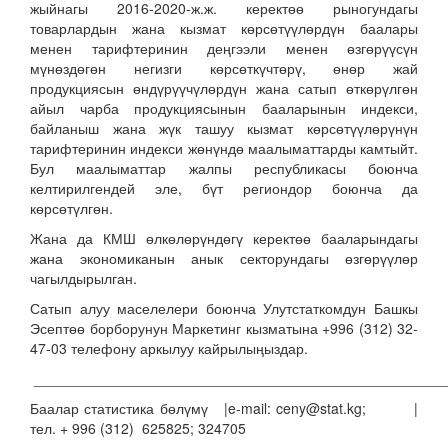
жыйнагы 2016-2020-ж.ж. керектөө рыногундагы
товарлардын жана кызмат көрсөтүүлөрдүн баалары
менен тарифтеринин деңгээли менен өзгөрүүсүн
мүнөздөгөн негизги көрсөткүчтөрү, өнөр жай
продукциясын өндүрүүчүлөрдүн жана сатып өткөрүлгөн
айыл чарба продукциясынын бааларынын индекси,
байланыш жана жүк ташуу кызмат көрсөтүүлөрүнүн
тарифтеринин индекси жөнүндө маалыматтарды камтыйт.
Бул маалыматтар жалпы республикасы боюнча
келтирилгендей эле, бүт региондор боюнча да
көрсөтүлгөн.
Жана да КМШ өлкөлөрүндөгү керектөө бааларындагы
жана экономиканын анык секторундагы өзгөрүүлөр
чагылдырылган.
Сатып алуу маселелери боюнча Улутстаткомдун Башкы
Эсептөө борборунун Маркетинг кызматына +996 (312) 32-
47-03 телефону аркылуу кайрылыңыздар.
___________________________________________________
Баалар статистика бөлүмү |e-mail: ceny@stat.kg; |
тел. + 996 (312) 625825; 324705