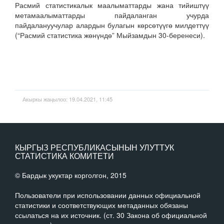
Расмий статистикалык маалыматтарды жана тийиштүү
метамаалыматтарды пайдаланган учурда
пайдалануучулар алардын булагын көрсөтүүгө милдеттүү
(“Расмий статистика жөнүндө” Мыйзамдын 30-беренеси).
Акыркы жаңылоо: 19.04.2021, 11:45
КЫРГЫЗ РЕСПУБЛИКАСЫНЫН УЛУТТУК
СТАТИСТИКА КОМИТЕТИ
© Бардык укуктар корголгон, 2015
Пользователи при использовании данных официальной
статистики и соответствующих метаданных обязаны
ссылаться на их источник. (ст. 30 Закона об официальной