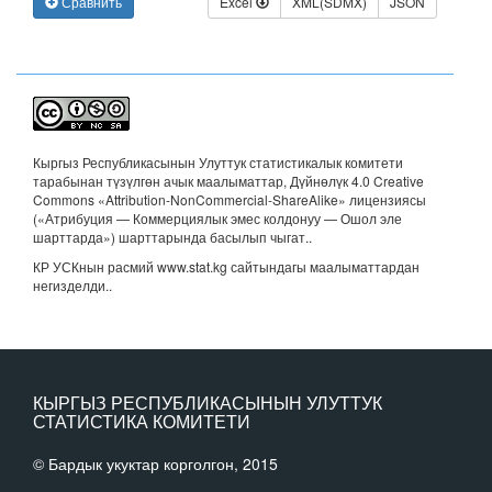
Сравнить
Excel
XML(SDMX)
JSON
Кыргыз Республикасынын Улуттук статистикалык комитети
тарабынан түзүлгөн ачык маалыматтар, Дүйнөлүк 4.0 Creative
Commons «Attribution-NonCommercial-ShareAlike» лицензиясы
(«Атрибуция — Коммерциялык эмес колдонуу — Ошол эле
шарттарда») шарттарында басылып чыгат.
.
КР УСКнын расмий www.stat.kg сайтындагы маалыматтардан
негизделди..
КЫРГЫЗ РЕСПУБЛИКАСЫНЫН УЛУТТУК
СТАТИСТИКА КОМИТЕТИ
© Бардык укуктар корголгон, 2015