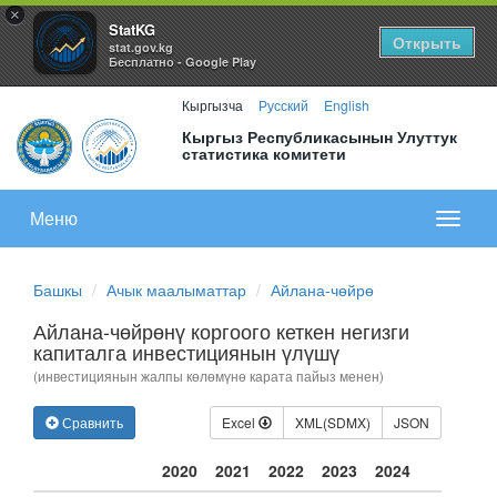
×
StatKG
Открыть
stat.gov.kg
Бесплатно - Google Play
Кыргызча
Русский
English
Кыргыз Республикасынын Улуттук
статистика комитети
Меню
Показа
меню
Башкы
Ачык маалыматтар
Айлана-чөйрө
Айлана-чөйрөнү коргоого кеткен негизги
капиталга инвестициянын үлүшү
(инвестициянын жалпы көлөмүнө карата пайыз менен)
Сравнить
Excel
XML(SDMX)
JSON
2020
2021
2022
2023
2024