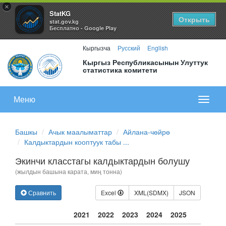
×
StatKG
Открыть
stat.gov.kg
Бесплатно - Google Play
Кыргызча
Русский
English
Кыргыз Республикасынын Улуттук
статистика комитети
Меню
Показа
меню
Башкы
Ачык маалыматтар
Айлана-чөйрө
Калдыктардын кооптуук табы ...
Экинчи класстагы калдыктардын болушу
(жылдын башына карата, миң тонна)
Сравнить
Excel
XML(SDMX)
JSON
2021
2022
2023
2024
2025