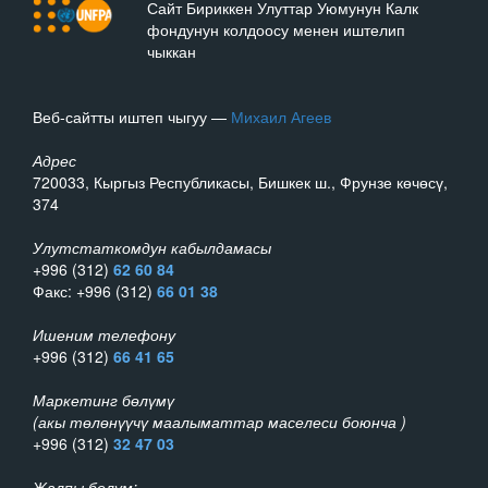
Сайт Бириккен Улуттар Уюмунун Калк
фондунун колдоосу менен иштелип
чыккан
Веб-сайтты иштеп чыгуу —
Михаил Агеев
Адрес
720033, Кыргыз Республикасы, Бишкек ш., Фрунзе көчөсү,
374
Улутстаткомдун кабылдамасы
+996 (312)
62 60 84
Факс: +996 (312)
66 01 38
Ишеним телефону
+996 (312)
66 41 65
Маркетинг бөлүмү
(акы төлөнүүчү маалыматтар маселеси боюнча )
+996 (312)
32 47 03
Жалпы бөлүм: