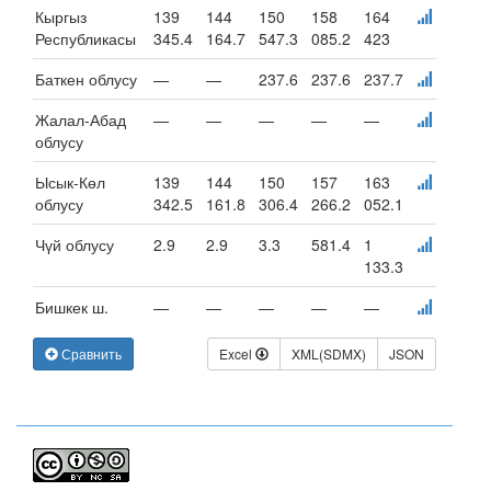
Кыргыз
139
144
150
158
164
Республикасы
345.4
164.7
547.3
085.2
423
Баткен облусу
—
—
237.6
237.6
237.7
Жалал-Абад
—
—
—
—
—
облусу
Ысык-Көл
139
144
150
157
163
облусу
342.5
161.8
306.4
266.2
052.1
Чүй облусу
2.9
2.9
3.3
581.4
1
133.3
Бишкек ш.
—
—
—
—
—
Сравнить
Excel
XML(SDMX)
JSON