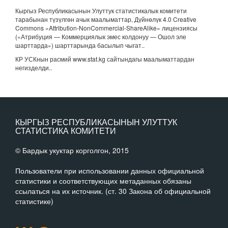
Кыргыз Республикасынын Улуттук статистикалык комитети
тарабынан түзүлгөн ачык маалыматтар, Дүйнөлүк 4.0 Creative
Commons «Attribution-NonCommercial-ShareAlike» лицензиясы
(«Атрибуция — Коммерциялык эмес колдонуу — Ошол эле
шарттарда») шарттарында басылып чыгат.
.
КР УСКнын расмий www.stat.kg сайтындагы маалыматтардан
негизделди..
КЫРГЫЗ РЕСПУБЛИКАСЫНЫН УЛУТТУК
СТАТИСТИКА КОМИТЕТИ
© Бардык укуктар корголгон, 2015
Пользователи при использовании данных официальной
статистики и соответствующих метаданных обязаны
ссылаться на их источник. (ст. 30 Закона об официальной
статистике)