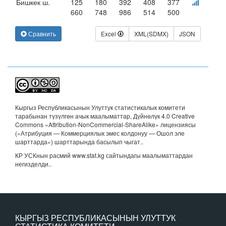
Бишкек ш.
125
180
392
408
377
660
748
986
514
500
Сравнить
Excel
XML(SDMX)
JSON
Кыргыз Республикасынын Улуттук статистикалык комитети
тарабынан түзүлгөн ачык маалыматтар, Дүйнөлүк 4.0 Creative
Commons «Attribution-NonCommercial-ShareAlike» лицензиясы
(«Атрибуция — Коммерциялык эмес колдонуу — Ошол эле
шарттарда») шарттарында басылып чыгат.
.
КР УСКнын расмий www.stat.kg сайтындагы маалыматтардан
негизделди..
КЫРГЫЗ РЕСПУБЛИКАСЫНЫН УЛУТТУК