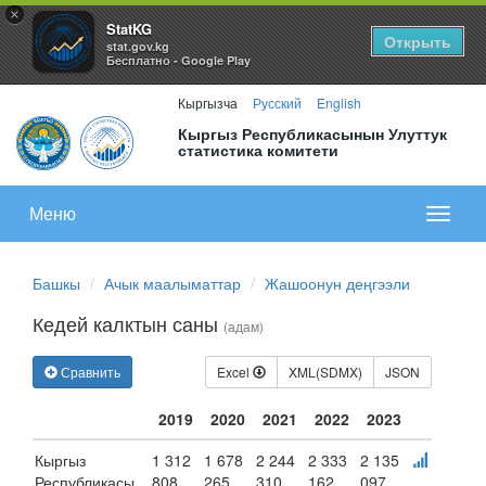
×
StatKG
Открыть
stat.gov.kg
Бесплатно - Google Play
Кыргызча
Русский
English
Кыргыз Республикасынын Улуттук
статистика комитети
Меню
Показа
меню
Башкы
Ачык маалыматтар
Жашоонун деңгээли
Кедей калктын саны
(адам)
Сравнить
Excel
XML(SDMX)
JSON
2019
2020
2021
2022
2023
Кыргыз
1 312
1 678
2 244
2 333
2 135
Республикасы
808
265
310
162
097