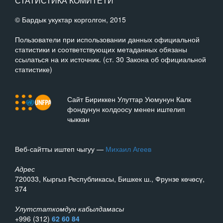
СТАТИСТИКА КОМИТЕТИ
© Бардык укуктар корголгон, 2015
Пользователи при использовании данных официальной
статистики и соответствующих метаданных обязаны
ссылаться на их источник. (ст. 30 Закона об официальной
статистике)
Сайт Бириккен Улуттар Уюмунун Калк
фондунун колдоосу менен иштелип
чыккан
Веб-сайтты иштеп чыгуу —
Михаил Агеев
Адрес
720033, Кыргыз Республикасы, Бишкек ш., Фрунзе көчөсү,
374
Улутстаткомдун кабылдамасы
+996 (312)
62 60 84