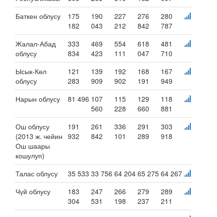
Баткен облусу
175
190
227
276
280
182
043
212
842
787
Жалал-Абад
333
469
554
618
481
облусу
834
423
111
047
710
Ысык-Көл
121
139
192
168
167
облусу
283
909
902
191
949
Нарын облусу
81 496
107
115
129
118
560
228
660
881
Ош облусу
191
261
336
291
303
(2013 ж. чейин
932
842
101
289
918
Ош шаары
кошулуп)
Талас облусу
35 533
33 756
64 204
65 275
64 267
Чүй облусу
183
247
266
279
289
304
531
198
237
211