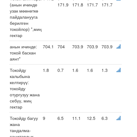
(анын ичинде
171.9
171.8
171.7
171.7
узак мөөнөткө
пайдаланууга
берилген
токойлор) *,миң
гектар
анын ичинде:
704.1
704
703.9
703.9
703.9
токой баскан
аянт*
Токойду
1.8
0.7
1.6
1.6
1.3
калыбына
келтирүү:
токойду
отургузуу жана
себүү, миң
гектар
Токойду багуу
9
6.5
11.1
12.5
6.3
жана
тандалма-
санитардык