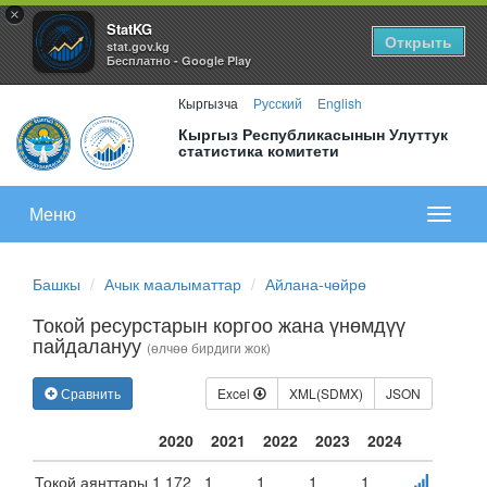
×
StatKG
Открыть
stat.gov.kg
Бесплатно - Google Play
Кыргызча
Русский
English
Кыргыз Республикасынын Улуттук
статистика комитети
Меню
Показа
меню
Башкы
Ачык маалыматтар
Айлана-чөйрө
Токой ресурстарын коргоо жана үнөмдүү
пайдалануу
(өлчөө бирдиги жок)
Сравнить
Excel
XML(SDMX)
JSON
2020
2021
2022
2023
2024
Токой аянттары
1 172
1
1
1
1