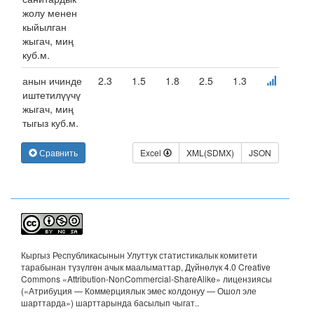
жолу менен
кыйылган
жыгач, миң
куб.м.
анын ичинде
2.3
1.5
1.8
2.5
1.3
иштетилүүчү
жыгач, миң
тыгыз куб.м.
Сравнить
Excel
XML(SDMX)
JSON
Кыргыз Республикасынын Улуттук статистикалык комитети
тарабынан түзүлгөн ачык маалыматтар, Дүйнөлүк 4.0 Creative
Commons «Attribution-NonCommercial-ShareAlike» лицензиясы
(«Атрибуция — Коммерциялык эмес колдонуу — Ошол эле
шарттарда») шарттарында басылып чыгат.
.