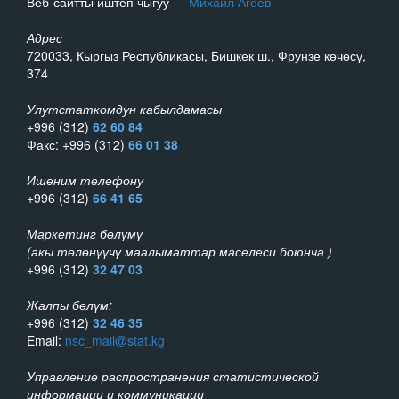
Веб-сайтты иштеп чыгуу —
Михаил Агеев
Адрес
720033, Кыргыз Республикасы, Бишкек ш., Фрунзе көчөсү,
374
Улутстаткомдун кабылдамасы
+996 (312)
62 60 84
Факс: +996 (312)
66 01 38
Ишеним телефону
+996 (312)
66 41 65
Маркетинг бөлүмү
(акы төлөнүүчү маалыматтар маселеси боюнча )
+996 (312)
32 47 03
Жалпы бөлүм:
+996 (312)
32 46 35
Email:
nsc_mail@stat.kg
Управление распространения статистической
информации и коммуникации