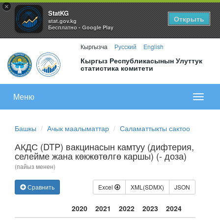
×
StatKG
Открыть
stat.gov.kg
Бесплатно - Google Play
Кыргызча
Русский
English
Кыргыз Республикасынын Улуттук
статистика комитети
Меню
Показа
меню
Башкы
Ачык маалыматтар
Саламаттыкты сактоо
АКДС (DTP) вакцинасын камтуу (дифтерия,
селейме жана көкжөтөлгө каршы) (- доза)
(пайыз менен)
Сравнить
Excel
XML(SDMX)
JSON
2020
2021
2022
2023
2024