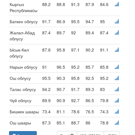
Кыргыз
88.2
88.8
91.3
87.9
84.6
Республикаcы
Баткен облусу
91.7
86.9
95.5
94.7
95
Жалал-Абад
87.4
89.7
92
89.4
87.4
облусу
Ысык-Көл
87.6
95.8
97.1
90.2
91.1
облусу
Нарын облусу
91
96.5
95.2
85.7
85.8
Ош облусу
95.5
90.3
95.8
92.5
95.2
Талас облусу
94.2
90.7
91.7
89.3
83
Чүй облусу
89.9
90.9
92.7
86.5
79.8
Бишкек шаары
73.4
81.1
78.6
76.5
74.3
Ош шаары
87.3
85.1
88.7
86
78.8