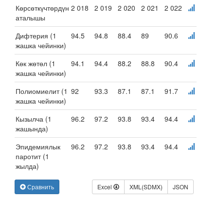
Көрсөткүчтөрдүн
2 018
2 019
2 020
2 021
2 022
аталышы
Дифтерия (1
94.5
94.8
88.4
89
90.6
жашка чейинки)
Көк жөтөл (1
94.1
94.4
88.2
88.8
90.4
жашка чейинки)
Полиомиелит (1
92
93.3
87.1
87.1
91.7
жашка чейинки)
Кызылча (1
96.2
97.2
93.8
93.4
94.4
жашында)
Эпидемиялык
96.2
97.2
93.8
93.4
94.4
паротит (1
жылда)
Сравнить
Excel
XML(SDMX)
JSON