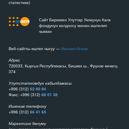
статистике)
Сайт Бириккен Улуттар Уюмунун Калк
фондунун колдоосу менен иштелип
чыккан
Веб-сайтты иштеп чыгуу —
Михаил Агеев
Адрес
720033, Кыргыз Республикасы, Бишкек ш., Фрунзе көчөсү,
374
Улутстаткомдун кабылдамасы
+996 (312)
62 60 84
Факс: +996 (312)
66 01 38
Ишеним телефону
+996 (312)
66 41 65
Маркетинг бөлүмү