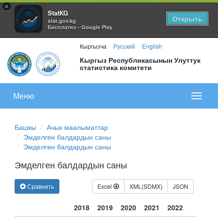
×
StatKG
Открыть
stat.gov.kg
Бесплатно - Google Play
Кыргызча
Русский
English
Кыргыз Республикасынын Улуттук
статистика комитети
Меню
Показа
меню
Башкы
Ачык маалыматтар
Эмделген балдардын саны
Эмделген балдардын саны
Эмделген балдардын саны
Сравнить
Excel
XML(SDMX)
JSON
2018
2019
2020
2021
2022