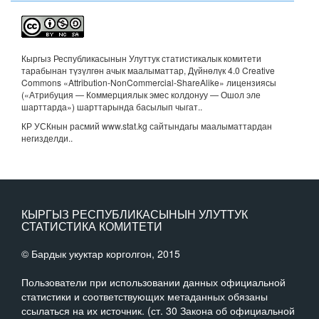
Кыргыз Республикасынын Улуттук статистикалык комитети
тарабынан түзүлгөн ачык маалыматтар, Дүйнөлүк 4.0 Creative
Commons «Attribution-NonCommercial-ShareAlike» лицензиясы
(«Атрибуция — Коммерциялык эмес колдонуу — Ошол эле
шарттарда») шарттарында басылып чыгат.
.
КР УСКнын расмий www.stat.kg сайтындагы маалыматтардан
негизделди..
КЫРГЫЗ РЕСПУБЛИКАСЫНЫН УЛУТТУК
СТАТИСТИКА КОМИТЕТИ
© Бардык укуктар корголгон, 2015
Пользователи при использовании данных официальной
статистики и соответствующих метаданных обязаны
ссылаться на их источник. (ст. 30 Закона об официальной