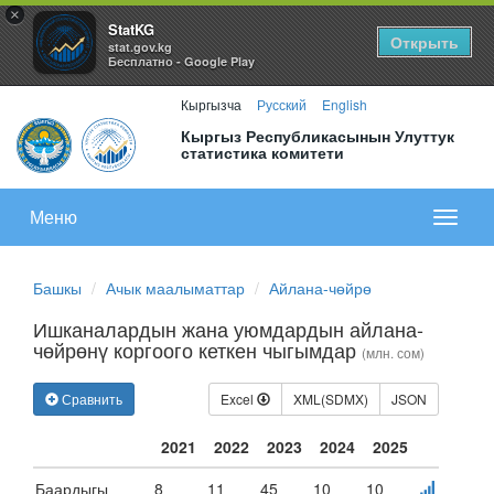
×
StatKG
Открыть
stat.gov.kg
Бесплатно - Google Play
Кыргызча
Русский
English
Кыргыз Республикасынын Улуттук
статистика комитети
Меню
Показа
меню
Башкы
Ачык маалыматтар
Айлана-чөйрө
Ишканалардын жана уюмдардын айлана-
чөйрөнү коргоого кеткен чыгымдар
(млн. сом)
Сравнить
Excel
XML(SDMX)
JSON
2021
2022
2023
2024
2025
Баардыгы
8
11
45
10
10