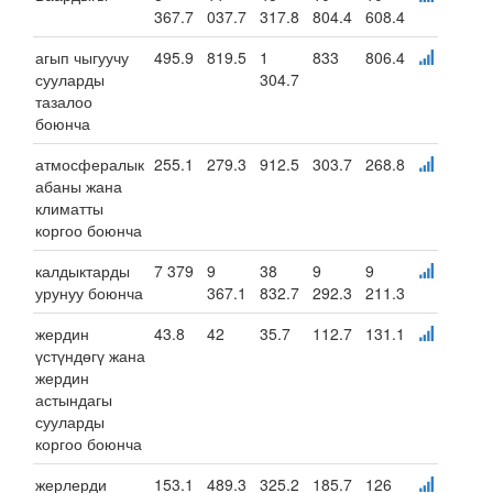
367.7
037.7
317.8
804.4
608.4
агып чыгуучу
495.9
819.5
1
833
806.4
сууларды
304.7
тазалоо
боюнча
атмосфералык
255.1
279.3
912.5
303.7
268.8
абаны жана
климатты
коргоо боюнча
калдыктарды
7 379
9
38
9
9
урунуу боюнча
367.1
832.7
292.3
211.3
жердин
43.8
42
35.7
112.7
131.1
үстүндөгү жана
жердин
астындагы
сууларды
коргоо боюнча
жерлерди
153.1
489.3
325.2
185.7
126