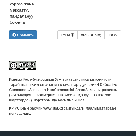
коргоо жана
максаттуу
пайдалануу
боюнча
Сравнить
Excel
XML(SDMX)
JSON
Кыргыз Республикасынын Улуттук статистикалык комитети
тарабынан түзүлгөн ачык маалыматтар, Дүйнөлүк 4.0 Creative
Commons «Attribution-NonCommercial-ShareAlike» лицензиясы
(«Атрибуция — Коммерциялык эмес колдонуу — Ошол эле
шарттарда») шарттарында басылып чыгат.
.
КР УСКнын расмий www.stat.kg сайтындагы маалыматтардан
негизделди..