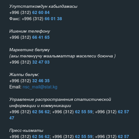
Улутстаткомдун кабылдамасы
+996 (312)
62 60 84
Факс: +996 (312)
66 01 38
Ишеним телефону
+996 (312)
66 41 65
Маркетинг бөлүмү
(акы төлөнүүчү маалыматтар маселеси боюнча )
+996 (312)
32 47 03
Жалпы бөлүм:
+996 (312)
32 46 35
Email:
nsc_mail@stat.kg
Управление распространения статистической
информации и коммуникации
+996 (312)
62 56 62
; +996 (312)
62 55 59
; +996 (312)
62 57
47
Пресс-кызматы
+996 (312)
62 56 62
; +996 (312)
62 55 59
; +996 (312)
62 57