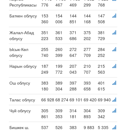
Республикасы
776
467
469
299
768
Баткен облусу
153
154
144
144
147
360
006
851
168
508
Жалал-Абад
351
361
371
375
381
облусу
223
533
686
202
729
Ысык-Көл
255
260
272
277
284
облусу
740
399
647
709
252
Нарын облусу
187
199
207
210
215
249
772
043
707
563
Ош облусу
383
389
397
393
401
180
304
288
658
615
Талас облусу
66 928
68 274
69 101
69 420
69 940
Чүй облусу
305
309
314
304
309
861
353
181
893
342
Бишкек ш.
537
526
383
9 883
5 335