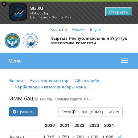
×
StatKG
Открыть
stat.gov.kg
Бесплатно - Google Play
Кыргызча
Русский
English
Кыргыз Республикасынын Улуттук
статистика комитети
Меню
Показа
меню
Башкы
Ачык маалыматтар
Айыл чарба
Чарбалардын категориялары жана ...
ИММ башы
(жылдын аягына карата, баш)
Сравнить
Excel
XML(SDMX)
JSON
2020
2021
2022
2023
2024
Кыргыз
1 715
1 750
1 783
1 802
1 828