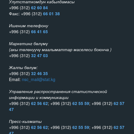
Улутстаткомдун кабылдамасы
+996 (312)
62 60 84
Факс: +996 (312)
66 01 38
Ишеним телефону
+996 (312)
66 41 65
Маркетинг бөлүмү
(акы төлөнүүчү маалыматтар маселеси боюнча )
+996 (312)
32 47 03
Жалпы бөлүм:
+996 (312)
32 46 35
Email:
nsc_mail@stat.kg
Управление распространения статистической
информации и коммуникации
+996 (312)
62 56 62
; +996 (312)
62 55 59
; +996 (312)
62 57
47
Пресс-кызматы
+996 (312)
62 56 62
; +996 (312)
62 55 59
; +996 (312)
62 57
47