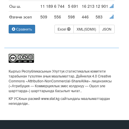
Ош ш.
11 189
6 744
5 691
16 213
12 901
Өзгөчө эсеп
509
556
598
446
583
Сравнить
Excel
XML(SDMX)
JSON
Кыргыз Республикасынын Улуттук статистикалык комитети
тарабынан түзүлгөн ачык маалыматтар, Дүйнөлүк 4.0 Creative
Commons «Attribution-NonCommercial-ShareAlike» лицензиясы
(«Атрибуция — Коммерциялык эмес колдонуу — Ошол эле
шарттарда») шарттарында басылып чыгат.
.
КР УСКнын расмий www.stat.kg сайтындагы маалыматтардан
негизделди..