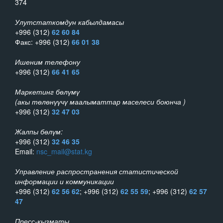
374
Улутстаткомдун кабылдамасы
+996 (312)
62 60 84
Факс: +996 (312)
66 01 38
Ишеним телефону
+996 (312)
66 41 65
Маркетинг бөлүмү
(акы төлөнүүчү маалыматтар маселеси боюнча )
+996 (312)
32 47 03
Жалпы бөлүм:
+996 (312)
32 46 35
Email:
nsc_mail@stat.kg
Управление распространения статистической
информации и коммуникации
+996 (312)
62 56 62
; +996 (312)
62 55 59
; +996 (312)
62 57
47
Пресс-кызматы