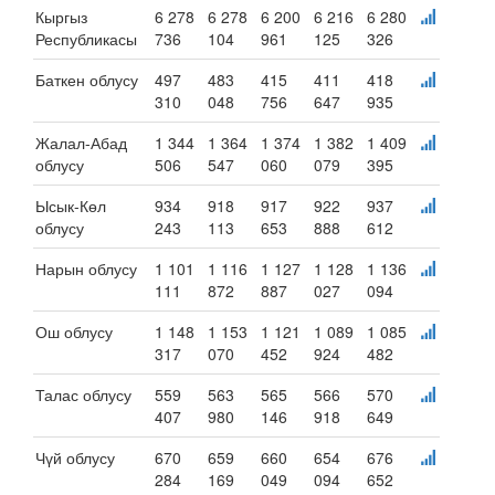
Кыргыз
6 278
6 278
6 200
6 216
6 280
Республикасы
736
104
961
125
326
Баткен облусу
497
483
415
411
418
310
048
756
647
935
Жалал-Абад
1 344
1 364
1 374
1 382
1 409
облусу
506
547
060
079
395
Ысык-Көл
934
918
917
922
937
облусу
243
113
653
888
612
Нарын облусу
1 101
1 116
1 127
1 128
1 136
111
872
887
027
094
Ош облусу
1 148
1 153
1 121
1 089
1 085
317
070
452
924
482
Талас облусу
559
563
565
566
570
407
980
146
918
649
Чүй облусу
670
659
660
654
676
284
169
049
094
652