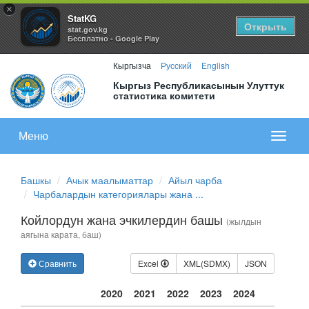
×
StatKG
Открыть
stat.gov.kg
Бесплатно - Google Play
Кыргызча
Русский
English
Кыргыз Республикасынын Улуттук
статистика комитети
Меню
Показа
меню
Башкы
Ачык маалыматтар
Айыл чарба
Чарбалардын категориялары жана ...
Койлордун жана эчкилердин башы
(жылдын
аягына карата, баш)
Сравнить
Excel
XML(SDMX)
JSON
2020
2021
2022
2023
2024