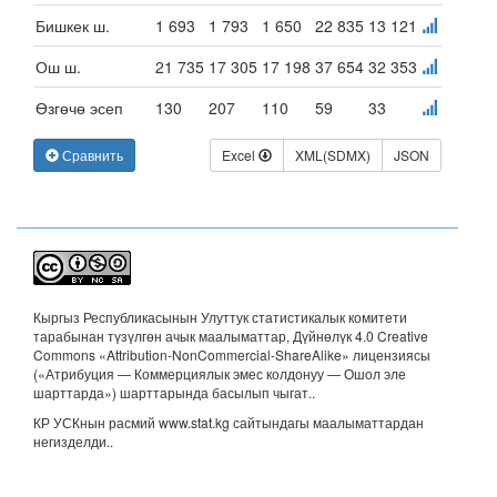
Бишкек ш.
1 693
1 793
1 650
22 835
13 121
Ош ш.
21 735
17 305
17 198
37 654
32 353
Өзгөчө эсеп
130
207
110
59
33
Сравнить
Excel
XML(SDMX)
JSON
Кыргыз Республикасынын Улуттук статистикалык комитети
тарабынан түзүлгөн ачык маалыматтар, Дүйнөлүк 4.0 Creative
Commons «Attribution-NonCommercial-ShareAlike» лицензиясы
(«Атрибуция — Коммерциялык эмес колдонуу — Ошол эле
шарттарда») шарттарында басылып чыгат.
.
КР УСКнын расмий www.stat.kg сайтындагы маалыматтардан
негизделди..