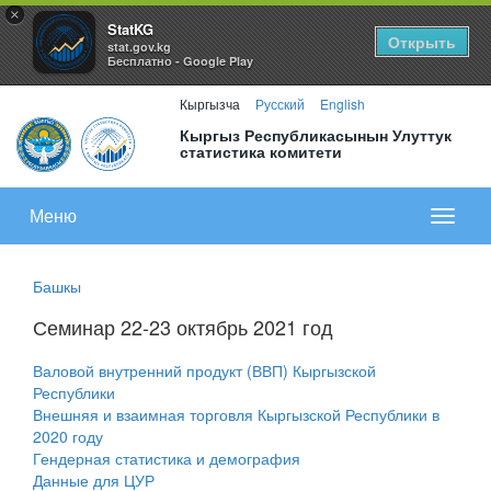
×
StatKG
Открыть
stat.gov.kg
Бесплатно - Google Play
Кыргызча
Русский
English
Кыргыз Республикасынын Улуттук
статистика комитети
Меню
Показа
меню
Башкы
Семинар 22-23 октябрь 2021 год
Валовой внутренний продукт (ВВП) Кыргызской
Республики
Внешняя и взаимная торговля Кыргызской Республики в
2020 году
Гендерная статистика и демография
Данные для ЦУР