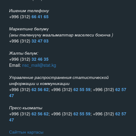
Ишеним телефону
+996 (312)
66 41 65
Маркетинг бөлүмү
(акы төлөнүүчү маалыматтар маселеси боюнча )
+996 (312)
32 47 03
Жалпы бөлүм:
+996 (312)
32 46 35
Email:
nsc_mail@stat.kg
Управление распространения статистической
информации и коммуникации
+996 (312)
62 56 62
; +996 (312)
62 55 59
; +996 (312)
62 57
47
Пресс-кызматы
+996 (312)
62 56 62
; +996 (312)
62 55 59
; +996 (312)
62 57
47
Сайттын картасы