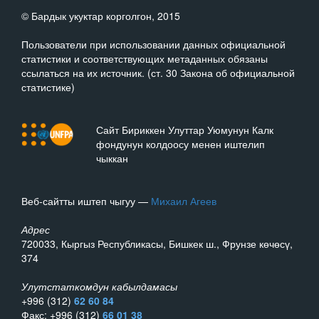
© Бардык укуктар корголгон, 2015
Пользователи при использовании данных официальной
статистики и соответствующих метаданных обязаны
ссылаться на их источник. (ст. 30 Закона об официальной
статистике)
Сайт Бириккен Улуттар Уюмунун Калк
фондунун колдоосу менен иштелип
чыккан
Веб-сайтты иштеп чыгуу —
Михаил Агеев
Адрес
720033, Кыргыз Республикасы, Бишкек ш., Фрунзе көчөсү,
374
Улутстаткомдун кабылдамасы
+996 (312)
62 60 84
Факс: +996 (312)
66 01 38