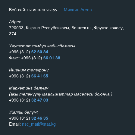
Веб-сайтты иштеп чыгуу —
Михаил Агеев
Адрес
720033, Кыргыз Республикасы, Бишкек ш., Фрунзе көчөсү,
374
Улутстаткомдун кабылдамасы
+996 (312)
62 60 84
Факс: +996 (312)
66 01 38
Ишеним телефону
+996 (312)
66 41 65
Маркетинг бөлүмү
(акы төлөнүүчү маалыматтар маселеси боюнча )
+996 (312)
32 47 03
Жалпы бөлүм:
+996 (312)
32 46 35
Email:
nsc_mail@stat.kg