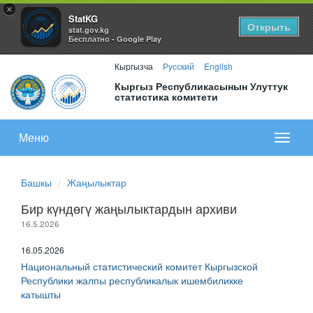
×
StatKG
Открыть
stat.gov.kg
Бесплатно - Google Play
Кыргызча
Русский
English
Кыргыз Республикасынын Улуттук
статистика комитети
Меню
Показа
меню
Башкы
Жаңылыктар
Бир күндөгү жаңылыктардын архиви
16.5.2026
16.05.2026
Национальный статистический комитет Кыргызской
Республики жалпы республикалык ишембиликке
катышты