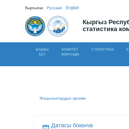
Кыргызча
Русский
English
Кыргыз Респу
статистика ко
БАШКЫ
КОМИТЕТ
СТАТИСТИКА
Б
БЕТ
ЖӨНҮНДӨ
Жаңылыктардын архиви
Датасы боюнча