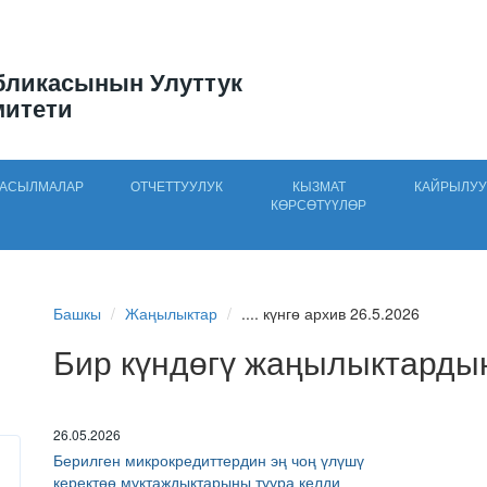
бликасынын Улуттук
митети
АСЫЛМАЛАР
ОТЧЕТТУУЛУК
КЫЗМАТ
КАЙРЫЛУУ
КӨРСӨТҮҮЛӨР
Башкы
Жаңылыктар
.... күнгө архив 26.5.2026
Бир күндөгү жаңылыктарды
26.05.2026
Берилген микрокредиттердин эң чоң үлүшү
керектөө муктаждыктарыны туура келди