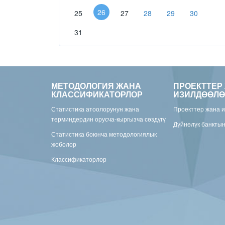
26
25
27
28
29
30
31
МЕТОДОЛОГИЯ ЖАНА
ПРОЕКТТЕР
КЛАССИФИКАТОРЛОР
ИЗИЛДӨӨЛӨ
Статистика атоолорунун жана
Проекттер жана 
терминдердин орусча-кыргызча сөздүгү
Дүйнөлүк банкты
Статистика боюнча методологиялык
жоболор
Классификаторлор