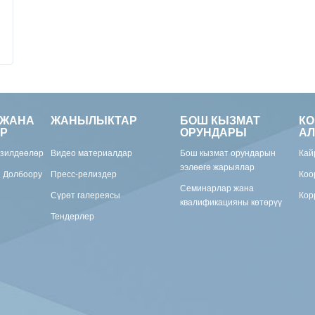
 ЖАНА
ЖАНЫЛЫКТАР
БОШ КЫЗМАТ
К
Р
ОРУНДАРЫ
АЛ
изилдөөлөр
Видео материалдар
Бош кызмат орундарын
Кай
ээлөөгө жарыялар
н Долбоору
Пресс-релиздер
Коо
Семинарлар жана
Сүрөт галереясы
Кор
квалификацияны көтөрүү
Тендерлер