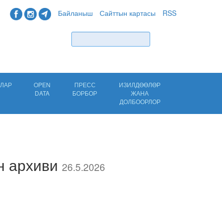
Байланыш
Сайттын картасы
RSS
Табуу
ЛАР
OPEN
ПРЕСС
ИЗИЛДӨӨЛӨР
DATA
БОРБОР
ЖАНА
ДОЛБООРЛОР
н архиви
26.5.2026