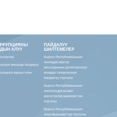
ОРРУПЦИЯНЫ
ПАЙДАЛУУ
ДЫН АЛУУ
ШИЛТЕМЕЛЕР
рылуулар
Кыргыз Республикасынын
ченемдик укуктук
рупция жөнүндө билдирүү
актыларынын долбоорлорун
рупцияга каршы план
коомдук талкуулоонун
бирдиктүү порталы
Кыргыз Республикасынын
электрондук кызмат
көрсөтүүлөр мамлекеттик
порталы
Кыргыз Республикасынын
ачык маалыматтар порталы